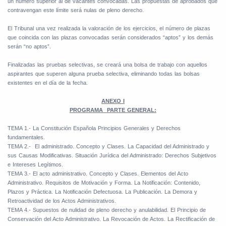
un número superior al de vacantes convocadas. Las propuestas de aprobados que
contravengan este límite será nulas de pleno derecho.
El Tribunal una vez realizada la valoración de los ejercicios, el número de plazas
que coincida con las plazas convocadas serán considerados “aptos” y los demás
serán “no aptos”.
Finalizadas las pruebas selectivas, se creará una bolsa de trabajo con aquellos
aspirantes que superen alguna prueba selectiva, eliminando todas las bolsas
existentes en el día de la fecha.
ANEXO I
PROGRAMA
PARTE GENERAL:
TEMA 1.- La Constitución Española Principios Generales y Derechos
fundamentales.
TEMA 2.-
El administrado. Concepto y Clases. La Capacidad del Administrado y
sus Causas Modificativas. Situación Jurídica del Administrado: Derechos Subjetivos
e Intereses Legítimos.
TEMA 3.- El acto administrativo. Concepto y Clases. Elementos del Acto
Administrativo. Requisitos de Motivación y Forma. La Notificación: Contenido,
Plazos y Práctica. La Notificación Defectuosa. La Publicación. La Demora y
Retroactividad de los Actos Administrativos.
TEMA 4.- Supuestos de nulidad de pleno derecho y anulabilidad. El Principio de
Conservación del Acto Administrativo. La Revocación de Actos. La Rectificación de