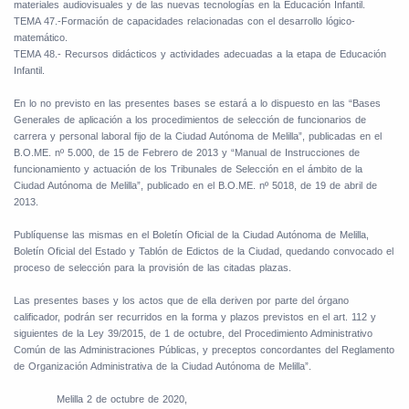
materiales audiovisuales y de las nuevas tecnologías en la Educación Infantil.
TEMA 47.-Formación de capacidades relacionadas con el desarrollo lógico-
matemático.
TEMA 48.- Recursos didácticos y actividades adecuadas a la etapa de Educación
Infantil.
En lo no previsto en las presentes bases se estará a lo dispuesto en las “Bases
Generales de aplicación a los procedimientos de selección de funcionarios de
carrera y personal laboral fijo de la Ciudad Autónoma de Melilla”, publicadas en el
B.O.ME. nº 5.000, de 15 de Febrero de 2013 y “Manual de Instrucciones de
funcionamiento y actuación de los Tribunales de Selección en el ámbito de la
Ciudad Autónoma de Melilla”, publicado en el B.O.ME. nº 5018, de 19 de abril de
2013.
Publíquense las mismas en el Boletín Oficial de la Ciudad Autónoma de Melilla,
Boletín Oficial del Estado y Tablón de Edictos de la Ciudad, quedando convocado el
proceso de selección para la provisión de las citadas plazas.
Las presentes bases y los actos que de ella deriven por parte del órgano
calificador, podrán ser recurridos en la forma y plazos previstos en el art. 112 y
siguientes de la Ley 39/2015, de 1 de octubre, del Procedimiento Administrativo
Común de las Administraciones Públicas, y preceptos concordantes del Reglamento
de Organización Administrativa de la Ciudad Autónoma de Melilla”.
Melilla 2 de octubre de 2020,