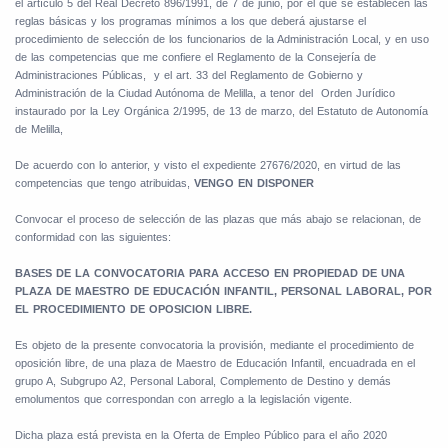
el artículo 5 del Real Decreto 896/1991, de 7 de junio, por el que se establecen las
reglas básicas y los programas mínimos a los que deberá ajustarse el
procedimiento de selección de los funcionarios de la Administración Local, y en uso
de las competencias que me confiere el Reglamento de la Consejería de
Administraciones Públicas,
y el art. 33 del Reglamento de Gobierno y
Administración de la Ciudad Autónoma de Melilla, a tenor del
Orden Jurídico
instaurado por la Ley Orgánica 2/1995, de 13 de marzo, del Estatuto de Autonomía
de Melilla,
De acuerdo con lo anterior, y visto el expediente 27676/2020, en virtud de las
competencias que tengo atribuidas,
VENGO EN DISPONER
Convocar el proceso de selección de las plazas que más abajo se relacionan, de
conformidad con las siguientes:
BASES DE LA CONVOCATORIA PARA ACCESO EN PROPIEDAD DE UNA
PLAZA DE MAESTRO DE EDUCACIÓN INFANTIL, PERSONAL LABORAL, POR
EL PROCEDIMIENTO DE OPOSICION LIBRE.
Es objeto de la presente convocatoria la provisión, mediante el procedimiento de
oposición libre, de una plaza de Maestro de Educación Infantil, encuadrada en el
grupo A, Subgrupo A2, Personal Laboral, Complemento de Destino y demás
emolumentos que correspondan con arreglo a la legislación vigente.
Dicha plaza está prevista en la Oferta de Empleo Público para el año 2020