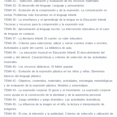
TEMA 32.-
Selección, utilización y evaluación de los recursos materiales.
TEMA 33.- El desarrollo del lenguaje. Lenguaje y pensamiento.
TEMA 34.- Evolución de la comprensión y de la expresión. La comunicación no
verbal. Problemas más frecuentes en el lenguaje infantil.
TEMA 35.- La enseñanza y el aprendizaje de la lengua en la Educación Infantil.
Técnicas y recursos para la comprensión y la expresión oral.
TEMA 36.- Aproximación al lenguaje escrito. La intervención educativa en el caso
de lenguas en contacto.
TEMA 37.- La literatura infantil. El cuento: su valor educativo.
TEMA 38.- Criterios para seleccionar, utilizar y narrar cuentos orales o escritos.
Actividades a partir del cuento. La biblioteca de aula.
TEMA 39.-
La educación musical en Educación Infantil. El descubrimiento del
sonido y del silencio. Características y criterios de selección de las actividades
musicales.
TEMA 40.- Los recursos didácticos. El folklor popular.
TEMA 41.- Evolución de la expresión plástica en los niños y niñas. Elementos
básicos del lenguaje plástico.
TEMA 42.- Objetivos, contenidos, materiales, actividades, estrategias metodológicas
y de evaluación de la expresión plástica. Modelos y estereotipos.
TEMA 43.- La expresión corporal. El gesto y el movimiento. La expresión corporal
como ayuda en la construcción de la identidad y de la autonomía personal.
TEMA 44.- Juego simbólico y juego dramático. Las actividades dramáticas.
TEMA 45.- La influencia de la imagen en el niño, la lectura e interpretación de
imágenes.
TEMA 46.- El cine, la televisión y la publicidad. Criterios de selección y utilización de