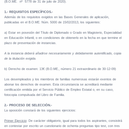
(B.O.ME.
nº
5778 de 31 de julio de 2020).
1.- REQUISITOS ESPECÍFICOS.-
Además de los requisitos exigidos en las Bases Generales de aplicación,
publicadas en el B.O.ME. Núm. 5000 de 15/02/2013, los siguientes:
a) Estar en posesión del Título de Diplomado o Grado en Magisterio, Especialidad
en Educación Infantil, o en condiciones de obtenerlo en la fecha en que termine el
plazo de presentación de instancias.
A la instancia deberá añadirse necesariamente y debidamente autentificado, copia
de la titulación exigida.
b) Derecho de examen: 13€ (B.O.ME., número 21 extraordinario de 30-12-09)
Los desempleados y los miembros de familias numerosas estarán exentos de
abonar los derechos de examen. Esta circunstancia se acreditará mediante
certificación emitida por el Servicio Público de Empleo Estatal o, en su caso,
fotocopia compulsada del Libro de Familia.
2.- PROCESO DE SELECCIÓN.-
La oposición constará de los siguientes ejercicios:
Primer Ejercicio
: De carácter obligatorio, igual para todos los aspirantes, consistirá
en contestar por escrito un cuestionario de ochenta preguntas tipo test, con tres