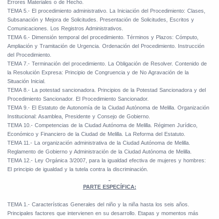
Errores Materiales o de Hecho.
TEMA 5.- El procedimiento administrativo. La Iniciación del Procedimiento: Clases,
Subsanación y Mejora de Solicitudes. Presentación de Solicitudes, Escritos y
Comunicaciones. Los Registros Administrativos.
TEMA 6.- Dimensión temporal del procedimiento. Términos y Plazos: Cómputo,
Ampliación y Tramitación de Urgencia. Ordenación del Procedimiento. Instrucción
del Procedimiento.
TEMA 7.- Terminación del procedimiento. La Obligación de Resolver. Contenido de
la Resolución Expresa: Principio de Congruencia y de No Agravación de la
Situación Inicial.
TEMA 8.- La potestad sancionadora. Principios de la Potestad Sancionadora y del
Procedimiento Sancionador. El Procedimiento Sancionador.
TEMA 9.- El Estatuto de Autonomía de la Ciudad Autónoma de Melilla. Organización
Institucional: Asamblea, Presidente y Consejo de Gobierno.
TEMA 10.- Competencias de la Ciudad Autónoma de Melilla. Régimen Jurídico,
Económico y Financiero de la Ciudad de Melilla. La Reforma del Estatuto.
TEMA 11.- La organización administrativa de la Ciudad Autónoma de Melilla.
Reglamento de Gobierno y Administración de la Ciudad Autónoma de Melilla.
TEMA 12.- Ley Orgánica 3/2007, para la igualdad efectiva de mujeres y hombres:
El principio de igualdad y la tutela contra la discriminación.
PARTE ESPECÍFICA:
TEMA 1.- Características Generales del niño y la niña hasta los seis años.
Principales factores que intervienen en su desarrollo. Etapas y momentos más