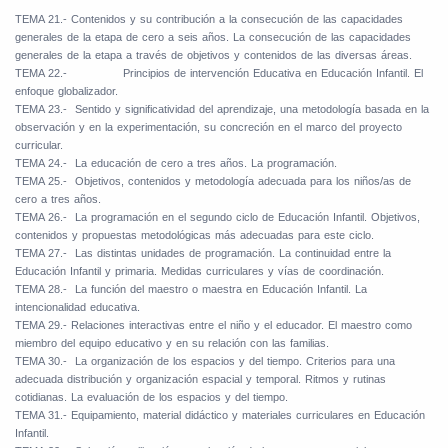
TEMA 21.- Contenidos y su contribución a la consecución de las capacidades
generales de la etapa de cero a seis años. La consecución de las capacidades
generales de la etapa a través de objetivos y contenidos de las diversas áreas.
TEMA 22.-
Principios de intervención Educativa en Educación Infantil. El
enfoque globalizador.
TEMA 23.-
Sentido y significatividad del aprendizaje, una metodología basada en la
observación y en la experimentación, su concreción en el marco del proyecto
curricular.
TEMA 24.-
La educación de cero a tres años. La programación.
TEMA 25.-
Objetivos, contenidos y metodología adecuada para los niños/as de
cero a tres años.
TEMA 26.-
La programación en el segundo ciclo de Educación Infantil. Objetivos,
contenidos y propuestas metodológicas más adecuadas para este ciclo.
TEMA 27.-
Las distintas unidades de programación. La continuidad entre la
Educación Infantil y primaria. Medidas curriculares y vías de coordinación.
TEMA 28.-
La función del maestro o maestra en Educación Infantil. La
intencionalidad educativa.
TEMA 29.- Relaciones interactivas entre el niño y el educador. El maestro como
miembro del equipo educativo y en su relación con las familias.
TEMA 30.-
La organización de los espacios y del tiempo. Criterios para una
adecuada distribución y organización espacial y temporal. Ritmos y rutinas
cotidianas. La evaluación de los espacios y del tiempo.
TEMA 31.- Equipamiento, material didáctico y materiales curriculares en Educación
Infantil.