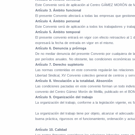
Este Convenio será de aplicación al Centro GÁMEZ MORÓN de Mel
Artículo 3. Ámbito funcional
El presente Convenio afectará a todas las empresas que gestione
Artículo 4. Ámbito personal
Este Convenio será de aplicación a todos los trabajadores y trabaj
Artículo 5. Ámbito temporal
El presente convenio entrará en vigor con efecto retroactivo al 1
expresará la fecha de entrada en vigor en el mismo.
Artículo 6. Denuncia y prórroga
De no mediar denuncia del presente Convenio por cualquiera de las 
por períodos anuales. No obstante, las condiciones económicas s
Artículo 7. Derecho supletorio
Las normas contenidas en este convenio regularán las relaciones e
Libertad Sindical, XV Convenio colectivo general de centros y ser
Artículo 8. Vinculación a la totalidad. Absorción
Las condiciones pactadas en este convenio forman un todo indivis
convenio del Centro Gámez Morón de Melilla, publicado en el BOM
Artículo 9. Organización del trabajo
La organización del trabajo, conforme a la legislación vigente, es 
La organización del trabajo tiene por objeto, alcanzar el adecuado
buena práctica, rigurosos en el funcionamiento, ordenación y actu
Artículo 10. Calidad
Las partes firmantes consideran las relaciones laborales como un 