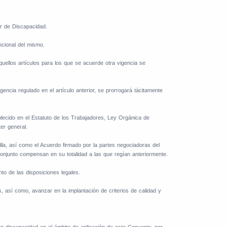
r de Discapacidad.
ncional del mismo.
uellos artículos para los que se acuerde otra vigencia se
encia regulado en el artículo anterior, se prorrogará tácitamente
lecido en el Estatuto de los Trabajadores, Ley Orgánica de
er general.
lla, así como
el Acuerdo firmado por la partes negociadoras del
njunto compensan en su totalidad a las que regían anteriormente.
nto de las disposiciones legales.
s, así como, avanzar en la implantación de criterios de calidad y
on discapacidad en el ámbito de aplicación de este Convenio, por