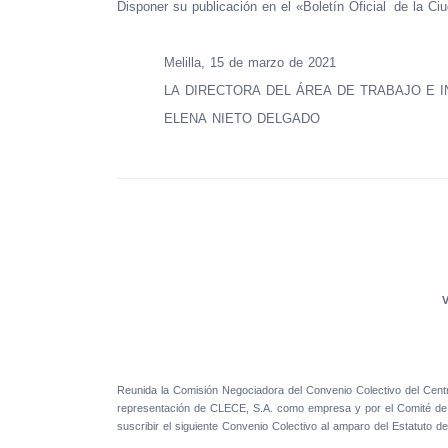
Disponer
su
publicación
en
el
«Boletín
Oficial
de
la
Ci
Melilla,
15
de
marzo
de
2021
LA
DIRECTORA
DEL
ÁREA
DE
TRABAJO
E
I
ELENA
NIETO
DELGADO
Reunida la Comisión Negociadora del Convenio Colectivo del Centr
representación de CLECE, S.A. como empresa y por el Comité de
suscribir el siguiente Convenio Colectivo al amparo del Estatuto 