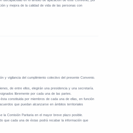
nción y mejora de la calidad de vida de las personas con
n y vigilancia del cumplimiento colectivo del presente Convenio.
enes, de entre ellos, elegirán una presidencia y una secretaría.
signados libremente por cada una de las partes.
 ésta constituida por miembros de cada una de ellas, en función
 acuerdos que puedan alcanzarse en ámbitos territoriales
se la Comisión Paritaria en el mayor breve plazo posible.
modo que cada una de éstas podrá recabar la información que