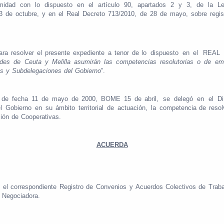
midad
con
lo
dispuesto
en
el
artículo
90,
apartados
2
y
3,
de
la
L
3
de
octubre,
y
en
el
Real
Decreto
713/2010,
de
28
de
mayo,
sobre
regis
ara
resolver
el
presente
expediente
a
tenor
de
lo
dispuesto
en
el
REAL
ades
de
Ceuta
y
Melilla
asumirán
las
competencias
resolutorias
o
de
em
es
y
Subdelegaciones
del
Gobierno
”.
de
fecha
11
de
mayo
de
2000,
BOME
15
de
abril,
se
delegó
en
el
Di
l
Gobierno
en
su
ámbito
territorial
de
actuación,
la
competencia
de
resol
ción
de
Cooperativas.
ACUERDA
n
el
correspondiente
Registro
de
Convenios
y
Acuerdos
Colectivos
de
Traba
Negociadora.