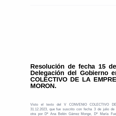
Resolución
de
fecha
15
d
Delegación
del
Gobierno
e
COLECTIVO
DE
LA
EMPR
MORON.
Visto
el
texto
del
V
CONVENIO
COLECTIVO
D
31.12.2023,
que fue
suscrito
con
fecha
3
de
julio
de
otra
por
Dª
Ana
Belén
Gámez
Monge,
Dª
María
Fue