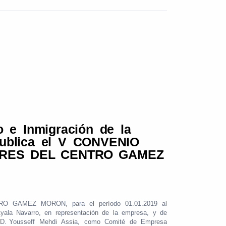
o
e
Inmigración
de
la
ublica
el
V
CONVENIO
RES
DEL
CENTRO
GAMEZ
RO
GAMEZ
MORON,
para
el
período
01.01.2019
al
yala
Navarro,
en
representación
de
la
empresa,
y
de
D.
Yousseff
Mehdi
Assia,
como
Comité
de
Empresa