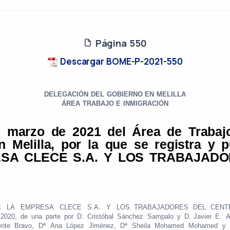
Página 550
Descargar BOME-P-2021-550
DELEGACIÓN
DEL
GOBIERNO
EN
MELILLA
ÁREA
TRABAJO
E
INMIGRACIÓN
e
marzo
de
2021
del
Área
de
Trabaj
n
Melilla,
por
la
que
se
registra
y
p
ESA
CLECE
S.A.
Y
LOS
TRABAJADO
E
LA
EMPRESA
CLECE
S.A.
Y
LOS
TRABAJADORES
DEL
CENT
2020,
de
una
parte
por
D.
Cristóbal
Sánchez
Sampalo
y
D.
Javier
E.
A
nte
Bravo,
Dª
Ana
López
Jiménez,
Dª
Sheila
Mohamed
Mohamed
y