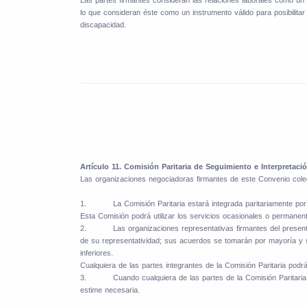
lo que consideran éste como un instrumento válido para posibilitar
discapacidad.
Artículo 11. Comisión Paritaria de Seguimiento e Interpretaci
Las organizaciones negociadoras firmantes de este Convenio colect
1.
La Comisión Paritaria estará integrada paritariamente por
Esta Comisión podrá utilizar los servicios ocasionales o perman
2.
Las organizaciones representativas firmantes del presen
de su representatividad; sus acuerdos se tomarán por mayoría y 
inferiores.
Cualquiera de las partes integrantes de la Comisión Paritaria podr
3.
Cuando cualquiera de las partes de la Comisión Paritari
estime necesaria.