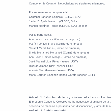
Componen la Comisión Negociadora los siguientes miembros:
Por representación empresarial:
Cristóbal Sánchez Sampalo (CLECE, S.A.)
Javier E. Ayala Navarro (CLECE, S.A.)
Manuel Martínez Torres (CLECE, S.A.), asesor.
Por la parte social:
Ana López Jiménez (Comité de empresa)
María Fuentes Bravo (Comité de empresa)
Youseff Mehdi Assia (Comité de empresa)
Sheila Mohamed Mohamed (Comité de empresa)
Ana Belén Gámez Monge (Comité de empresa)
José Manuel Vidal Pérez (asesor UGT)
Ricardo Jimeno Díaz (asesor CCOO)
Antonio Moh Gúzman (asesor USO)
Maria Carmen Sánchez-Rando García (asesor CSIF)
Artículo 1. Estructura de la negociación colectiva en el sector
El presente Convenio Colectivo se ha negociado al amparo del artí
servicios de atención a personas con discapacidad, y articula la
Artículo 2. Ámbito territorial