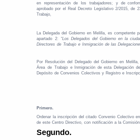
en
representación
de
los
trabajadores;
y
de
confor
aprobado
por
el
Real
Decreto
Legislativo
2/2015,
de
2
Trabajo,
La
Delegada
del
Gobierno
en
Melilla,
es
competente
p
apartado
2:
“
Los
Delegados
del
Gobierno
en
la
ciud
Directores
de
Trabajo
e
Inmigración
de
las
Delegacion
Por
Resolución
del
Delegado
del
Gobierno
en
Melilla,
Área
de
Trabajo
e Inmigración
de
esta
Delegación
de
Depósito
de
Convenios
Colectivos
y
Registro
e
Inscrip
Primero.
Ordenar
la
inscripción
del
citado
Convenio
Colectivo
e
de
este
Centro
Directivo,
con
notificación
a
la
Comisión
Segundo.