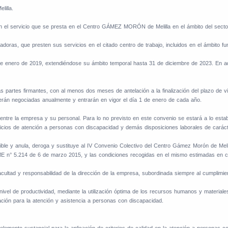
illa.
n el servicio que se presta en el Centro GÁMEZ MORÓN de Melilla en el ámbito del secto
adoras, que presten sus servicios en el citado centro de trabajo, incluidos en el ámbito fu
 de enero de 2019, extendiéndose su ámbito temporal hasta 31 de diciembre de 2023. En aq
partes firmantes, con al menos dos meses de antelación a la finalización del plazo de vig
erán negociadas anualmente y entrarán en vigor el día 1 de enero de cada año.
ntre la empresa y su personal. Para lo no previsto en este convenio se estará a lo estab
vicios de atención a personas con discapacidad y demás disposiciones laborales de caráct
ible y anula, deroga y sustituye al IV Convenio Colectivo del Centro Gámez Morón de Meli
E n° 5.214 de 6 de marzo 2015, y las condiciones recogidas en el mismo estimadas en co
facultad y responsabilidad de la dirección de la empresa, subordinada siempre al cumplimie
 nivel de productividad, mediante la utilización óptima de los recursos humanos y materiale
ación para la atención y asistencia a personas con discapacidad.
elemento sustancial para la aplicación de criterios de calidad en la atención a personas c