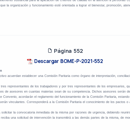
 que la organización y funcionamiento esté orientada a lograr el bienestar, promoción, ate
Página 552
Descargar BOME-P-2021-552
ón
ivo acuerdan establecer una Comisión Paritaria como órgano de interpretación, conciliació
 tres representantes de los trabajadores y por tres representantes de los empresarios, qui
entes de asesores en cuantas materias sean de su competencia. Dichos asesores serán de
te Convenio, acordarán el reglamento del funcionamiento de la Comisión Paritaria, estando
serán vinculantes.
Corresponderá a la Comisión Paritaria el conocimiento de los pactos o
á solicitar la convocatoria inmediata de la misma por razones de urgencia, debiendo reunir
a reciba una solicitud de intervención la transmitirá a las demás partes de la misma, de 