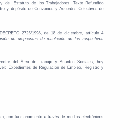
ey
del
Estatuto
de
los
Trabajadores,
Texto
Refundido
tro
y
depósito
de
Convenios
y
Acuerdos
Colectivos
de
DECRETO
2725/1998,
de
18
de
diciembre,
artículo
4
isión
de
propuestas
de
resolución
de
los
respectivos
rector
del
Área
de
Trabajo
y
Asuntos
Sociales,
hoy
ver:
Expedientes
de
Regulación
de
Empleo,
Registro
y
jo,
con
funcionamiento
a
través
de
medios
electrónicos