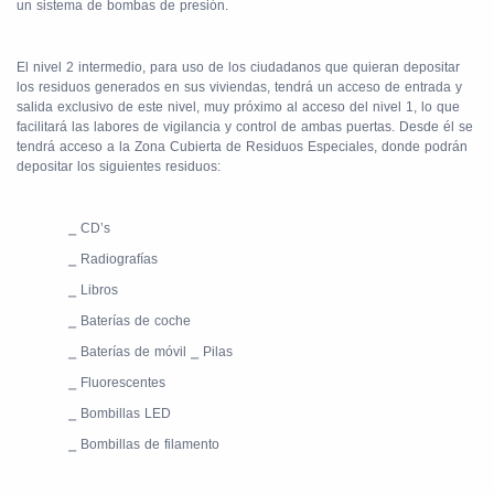
un sistema de bombas de presión.
El nivel 2 intermedio, para uso de los ciudadanos que quieran depositar
los residuos generados en sus viviendas, tendrá un acceso de entrada y
salida exclusivo de este nivel, muy próximo al acceso del nivel 1, lo que
facilitará las labores de vigilancia y control de ambas puertas. Desde él se
tendrá acceso a la Zona Cubierta de Residuos Especiales, donde podrán
depositar los siguientes residuos:
⎯
CD’s
⎯
Radiografías
⎯
Libros
⎯
Baterías de coche
⎯
Baterías de móvil
⎯
Pilas
⎯
Fluorescentes
⎯
Bombillas LED
⎯
Bombillas de filamento