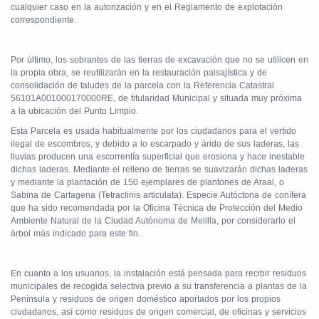
cualquier caso en la autorización y en el Reglamento de explotación
correspondiente.
Por último, los sobrantes de las tierras de excavación que no se utilicen en
la propia obra, se reutilizarán en la restauración paisajística y de
consolidación de taludes de la parcela con la Referencia Catastral
56101A001000170000RE, de titularidad Municipal y situada muy próxima
a la ubicación del Punto Limpio.
Esta Parcela es usada habitualmente por los ciudadanos para el vertido
ilegal de escombros, y debido a lo escarpado y árido de sus laderas, las
lluvias producen una escorrentía superficial que erosiona y hace inestable
dichas laderas. Mediante el relleno de tierras se suavizarán dichas laderas
y mediante la plantación de 150 ejemplares de plantones de Araal, o
Sabina de Cartagena (Tetraclinis articulata). Especie Autóctona de conífera
que ha sido recomendada por la Oficina Técnica de Protección del Medio
Ambiente Natural de la Ciudad Autónoma de Melilla, por considerarlo el
árbol más indicado para este fin.
En cuanto a los usuarios, la instalación está pensada para recibir residuos
municipales de recogida selectiva previo a su transferencia a plantas de la
Península y residuos de origen doméstico aportados por los propios
ciudadanos, así como residuos de origen comercial, de oficinas y servicios