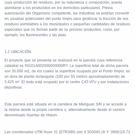
cuya producción de residuos, por su naturaleza o composición, pueda
asimilarse a los producidos en los domicilios particulares. Previa
autorización del Organismo competente, las industrias se podrían convertir
en usuarias potenciales del punto limpio para gestionar la fracción de sus
residuos asimilables a los municipales o pequeñas cantidades de residuos
especiales que no forman parte de su proceso productivo, como, por
ejemplo, los fluorescentes y las pilas.
1.2 UBICACIÓN:
El proyecto que se presenta se realizará en la parcela cuya referencia
catastral es 56101A002000050000RY. La superficie total de dicha parcela
son 35.000 m2, de los cuales la superficie ocupada por el Punto limpio, es
un área de planta rectangular (100 por 55 metros aproximadamente) de
5.425 m². El resto está ocupado por el centro CAT-VFU y por instalaciones
deportivas.
Esta parcela está situada en la carretera de Mariguari S/N y se accede a
la misma desde la propia carretera o, alternativamente desde el camino
denominado Huertas de Hidum.
Las coordenadas UTM Huso 31 (ETRS89) son X 503045.16 Y: 3906116.72