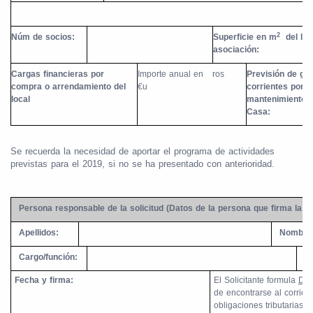
2
Núm de socios:
Superficie en m
del loc
asociación:
Cargas financieras por
Importe anual en
ros
Previsión de ga
compra o arrendamiento del
€u
corrientes por e
local
mantenimiento d
Casa:
Se recuerda la necesidad de aportar el programa de actividades
previstas para el 2019, si no se ha presentado con anterioridad.
Persona responsable de la solicitud (Datos de la persona que firma la sol
Apellidos:
Nombre
Cargo/función:
D
Fecha y firma:
El Solicitante formula
DE
de encontrarse al corrien
obligaciones tributarias y