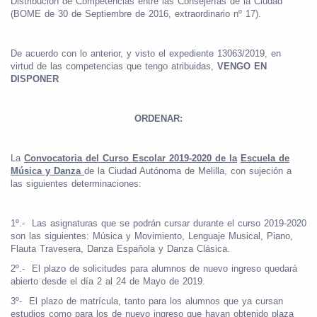
Distribución de Competencias entre las Consejerías de la Ciudad
(BOME de 30 de Septiembre de 2016, extraordinario nº 17).
De acuerdo con lo anterior, y visto el expediente 13063/2019, en
virtud de las competencias que tengo atribuidas,
VENGO EN
DISPONER
ORDENAR:
La
Convocatoria del Curso Escolar 2019-2020 de la
Escuela de
Música y Danza
de la Ciudad Autónoma de Melilla, con sujeción a
las siguientes determinaciones:
1º.-
Las asignaturas que se podrán cursar durante el curso 2019-2020
son las siguientes: Música y Movimiento, Lenguaje Musical, Piano,
Flauta Travesera, Danza Española y Danza Clásica.
2º.-
El plazo de solicitudes para alumnos de nuevo ingreso quedará
abierto desde el día 2 al 24 de Mayo de 2019.
3º-
El plazo de matrícula, tanto para los alumnos que ya cursan
estudios como para los de nuevo ingreso que hayan obtenido plaza