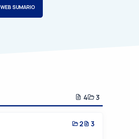
 WEB SUMARIO
4
3
2
3