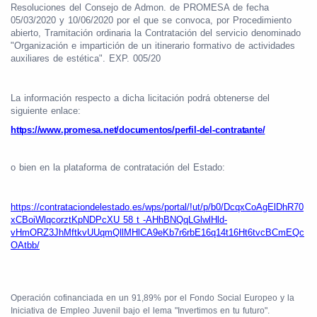
Resoluciones del Consejo de Admon. de PROMESA de fecha
05/03/2020 y 10/06/2020 por el que se convoca, por Procedimiento
abierto, Tramitación ordinaria la Contratación del servicio denominado
"Organización e impartición de un itinerario formativo de actividades
auxiliares de estética". EXP. 005/20
La información respecto a dicha licitación podrá obtenerse del
siguiente enlace:
https://www.promesa.net/documentos/perfil-del-contratante/
o bien en la plataforma de contratación del Estado:
https://contrataciondelestado.es/wps/portal/!ut/p/b0/DcqxCoAgElDhR70
xCBoiWlqcorztKpNDPcXU 58 t -AHhBNQqLGlwlHld-
vHmORZ3JhMftkvUUqmQllMHlCA9eKb7r6rbE16q14t16Ht6tvcBCmEQc
OAtbb/
Operación cofinanciada en un 91,89% por el Fondo Social Europeo y la
Iniciativa de Empleo Juvenil bajo el lema "Invertimos en tu futuro".