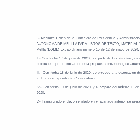
I.-
Mediante Orden de la Consejera de Presidencia y Administr
AUTÓNOMA DE MELILLA PARA LIBROS DE TEXTO, MATERIAL Y T
Melilla (BOME) Extraordinario número 15 de 12 de mayo de 2020.
II.-
Con fecha 17 de junio de 2020, por parte de la instructora, en 
solicitudes que se indican en esta propuesta provisional, de acue
III.-
Con fecha 18 de junio de 2020, se procede a la evacuación de 
7 de la correspondiente Convocatoria.
IV.-
Con fecha 19 de junio de 2020, y al amparo del artículo 11 de
2020.
V.-
Transcurrido el plazo señalado en el apartado anterior se pres