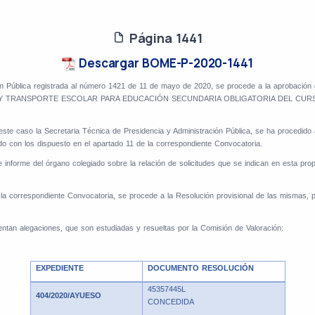
Página 1441
Descargar BOME-P-2020-1441
ación Pública registrada al número 1421 de 11 de mayo de 2020, se procede a la ap
RANSPORTE ESCOLAR PARA EDUCACIÓN SECUNDARIA OBLIGATORIA DEL CURSO 2019/202
este caso la Secretaria Técnica de Presidencia y Administración Pública, se ha procedido a
rdo con los dispuesto en el apartado 11 de la correspondiente Convocatoria.
informe del órgano colegiado sobre la relación de solicitudes que se indican en esta pro
 la correspondiente Convocatoria, se procede a la Resolución provisional de las mismas
entan alegaciones, que son estudiadas y resueltas por la Comisión de Valoración:
EXPEDIENTE
DOCUMENTO RESOLUCIÓN
45357445L
404/2020/AYUESO
CONCEDIDA