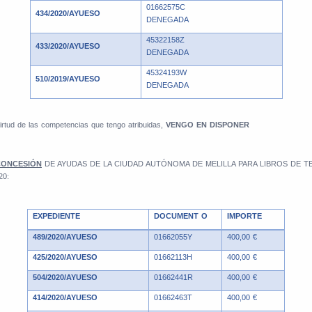
01662575C
434/2020/AYUESO
DENEGADA
45322158Z
433/2020/AYUESO
DENEGADA
45324193W
510/2019/AYUESO
DENEGADA
virtud de las competencias que tengo atribuidas,
VENGO EN DISPONER
CONCESIÓN
DE AYUDAS DE LA CIUDAD AUTÓNOMA DE MELILLA PARA LIBROS DE T
20:
EXPEDIENTE
DOCUMENT O
IMPORTE
489/2020/AYUESO
01662055Y
400,00 €
425/2020/AYUESO
01662113H
400,00 €
504/2020/AYUESO
01662441R
400,00 €
414/2020/AYUESO
01662463T
400,00 €