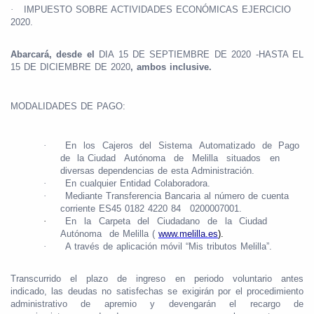
·
IMPUESTO SOBRE ACTIVIDADES ECONÓMICAS EJERCICIO
2020.
Abarcará, desde el
DIA 15 DE SEPTIEMBRE DE 2020 -HASTA EL
15 DE DICIEMBRE DE 2020
, ambos inclusive.
MODALIDADES DE PAGO:
·
En
los
Cajeros
del
Sistema
Automatizado
de
Pago
de
la
Ciudad
Autónoma
de
Melilla
situados
en
diversas
dependencias de esta Administración.
·
En cualquier Entidad Colaboradora.
·
Mediante Transferencia Bancaria al número de cuenta
corriente ES45 0182 4220 84
0200007001.
·
En
la
Carpeta
del
Ciudadano
de
la
Ciudad
Autónoma
de
Melilla (
www.melilla.es
).
·
A través de aplicación móvil “Mis tributos
Melilla”.
Transcurrido
el
plazo
de
ingreso
en
periodo
voluntario
antes
indicado, las deudas no satisfechas se exigirán por el procedimiento
administrativo
de
apremio
y
devengarán
el
recargo
de