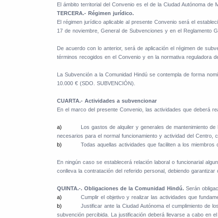
El ámbito territorial del Convenio es el de la Ciudad Autónoma de Me
TERCERA.- Régimen jurídico.
El régimen jurídico aplicable al presente Convenio será el establ
17 de noviembre, General de Subvenciones y en el Reglamento Gen
De acuerdo con lo anterior, será de aplicación el régimen de sub
términos recogidos en el Convenio y en la normativa reguladora 
La Subvención a la Comunidad Hindú se contempla de forma nomina
10.000 € (SDO. SUBVENCIÓN).
CUARTA.- Actividades a subvencionar
En el marco del presente Convenio, las actividades que deberá rea
a)
Los gastos de alquiler y generales de mantenimiento de 
necesarios para el normal funcionamiento y actividad del Centro, 
b)
Todas aquellas actividades que faciliten a los miembros d
En ningún caso se establecerá relación laboral o funcionarial algu
conlleva la contratación del referido personal, debiendo garantiza
QUINTA.-. Obligaciones de la Comunidad Hindú.
Serán obligac
a)
Cumplir el objetivo y realizar las actividades que funda
b)
Justificar ante la Ciudad Autónoma el cumplimiento de los
subvención percibida. La justificación deberá llevarse a cabo en 