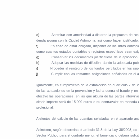
e)
Acreditar con anterioridad a dictarse la propuesta de res
deuda alguna con la Ciudad Autónoma, así como haber justificado, 
f)
En caso de estar obligado, disponer de los libros contabl
como cuantos estados contables y registros específicos sean exigib
g)
Conservar los documentos justificativos de la aplicación
h)
Adoptar las medidas de difusión, dando la adecuada publi
i)
Proceder al reintegro de los fondos percibidos en los s
j)
Cumplir con las restantes obligaciones señaladas en el 
Igualmente, en cumplimiento de lo establecido en el artículo 7 de l
de las actuaciones en la prevención y lucha contra el fraude y en
efectivo las operaciones, en las que alguna de las partes intervin
citado importe será de 15.000 euros o su contravalor en moneda ex
profesional.
A efectos del cálculo de las cuantías señaladas en el apartado an
Asimismo, según determina el artículo 31.3 de la Ley 38/2003, de
Sector Público para el contrato menor, el beneficiario deberá solic