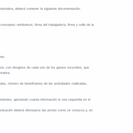
istrativa, deberá contener la siguiente documentación:
nceptos retributivos, firma del trabajador/a, firma y sello de la
nio.
coste, con desglose de cada uno de los gastos incurridos, que
trativa.
das, número de beneficiarios de las actividades realizadas,
etentes, aportando cuanta información le sea requerida en el
unicación deberá efectuarse tan pronto como se conozca y, en