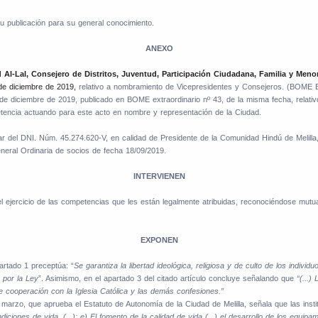
u publicación para su general conocimiento.
ANEXO
l-Lal, Consejero de Distritos, Juventud, Participación Ciudadana, Familia y Men
 de diciembre de 2019,
relativo a nombramiento de Vicepresidentes y Consejeros. (BOME E
e diciembre de 2019, publicado en BOME extraordinario nº 43, de la misma fecha, relativo
petencia actuando para este acto en nombre y representación de la Ciudad.
r del DNI. Núm. 45.274.620-V, en calidad de Presidente de la Comunidad Hindú de Melilla,
eneral Ordinaria de socios de fecha 18/09/2019.
INTERVIENEN
el ejercicio de las competencias que les están legalmente atribuidas, reconociéndose mut
EXPONEN
artado 1 preceptúa: “
Se garantiza la libertad ideológica, religiosa y de culto de los indiv
 por la Ley
”. Asimismo, en el apartado 3 del citado artículo concluye señalando que
“(...)
 cooperación con la Iglesia Católica y las demás confesiones.”
marzo, que aprueba el Estatuto de Autonomía de la Ciudad de Melilla, señala que las insti
iciones de vida, (...); e) El fomento de la calidad de vida (...) el desarrollo de los equipa