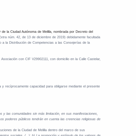
or
de la Ciudad Autónoma de Melilla, nombrada por Decreto del
xtra núm. 42, de 13 de diciembre de 2019) debidamente facultada
 a la Distribución de Competencias a las Consejerías de la
 Asociación con CIF V29902111, con domicilio en la Calle Castelar,
ua y recíprocamente capacidad para obligarse mediante el presente
iduos y las comunidades sin más limitación, en sus manifestaciones,
 Los poderes públicos tendrán en cuenta las creencias religiosas de
tuciones de la Ciudad de Melilla dentro del marco de sus
mientos sociales, (...); h) La promoción y estímulo de los valores de