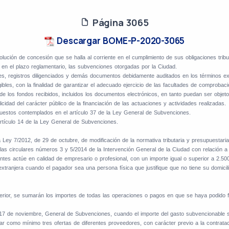
Página 3065
Descargar BOME-P-2020-3065
olución de concesión que se halla al corriente en el cumplimiento de sus obligaciones tribu
en el plazo reglamentario, las subvenciones otorgadas por la Ciudad.
es, registros diligenciados y demás documentos debidamente auditados en los términos exigi
les, con la finalidad de garantizar el adecuado ejercicio de las facultades de comprobaci
 de los fondos recibidos, incluidos los documentos electrónicos, en tanto puedan ser obje
cidad del carácter público de la financiación de las actuaciones y actividades realizadas.
upuestos contemplados en el artículo 37 de la Ley General de Subvenciones.
artículo 14 de la Ley General de Subvenciones.
a Ley 7/2012, de 29 de octubre, de modificación de la normativa tributaria y presupuestaria
 las circulares números 3 y 5/2014 de la Intervención General de la Ciudad con relación a
ientes actúe en calidad de empresario o profesional, con un importe igual o superior a 2.5
tranjera cuando el pagador sea una persona física que justifique que no tiene su domicil
terior, se sumarán los importes de todas las operaciones o pagos en que se haya podido fr
 17 de noviembre, General de Subvenciones, cuando el importe del gasto subvencionable s
itar como mínimo tres ofertas de diferentes proveedores, con carácter previo a la contratac