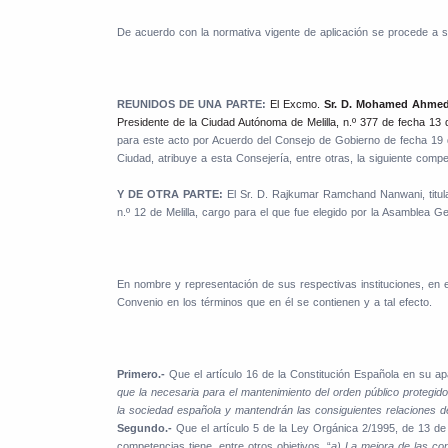
De acuerdo con la normativa vigente de aplicación se procede a s
REUNIDOS DE UNA PARTE:
El Excmo.
Sr. D. Mohamed Ahmed A
Presidente de la Ciudad Autónoma de Melilla, n.º 377 de fecha 13
para este acto por Acuerdo del Consejo de Gobierno de fecha 19 d
Ciudad, atribuye a esta Consejería, entre otras, la siguiente com
Y DE OTRA PARTE:
El Sr. D. Rajkumar Ramchand Nanwani, titula
n.º 12 de Melilla, cargo para el que fue elegido por la Asamblea G
En nombre y representación de sus respectivas instituciones, en 
Convenio en los términos que en él se contienen y a tal efecto.
Primero.-
Que el artículo 16 de la Constitución Española en su ap
que la necesaria para el mantenimiento del orden público protegido
la sociedad española y mantendrán las consiguientes relaciones de
Segundo.-
Que el artículo 5 de la Ley Orgánica 2/1995, de 13 de 
competencias tiene, entre otros objetivos, “
a) La mejora de las cond