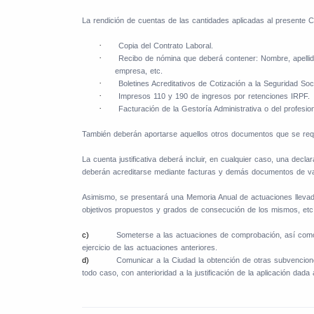
La rendición de cuentas de las cantidades aplicadas al presente 
·
Copia del Contrato Laboral.
·
Recibo de nómina que deberá contener: Nombre, apellidos y
empresa, etc.
·
Boletines Acreditativos de Cotización a la Seguridad Soc
·
Impresos 110 y 190 de ingresos por retenciones IRPF.
·
Facturación de la Gestoría Administrativa o del profesion
También deberán aportarse aquellos otros documentos que se requi
La cuenta justificativa deberá incluir, en cualquier caso, una dec
deberán acreditarse mediante facturas y demás documentos de valor 
Asimismo, se presentará una Memoria Anual de actuaciones llevadas
objetivos propuestos y grados de consecución de los mismos, etc.
c)
Someterse a las actuaciones de comprobación, así como c
ejercicio de las actuaciones anteriores.
d)
Comunicar a la Ciudad la obtención de otras subvencion
todo caso, con anterioridad a la justificación de la aplicación dada