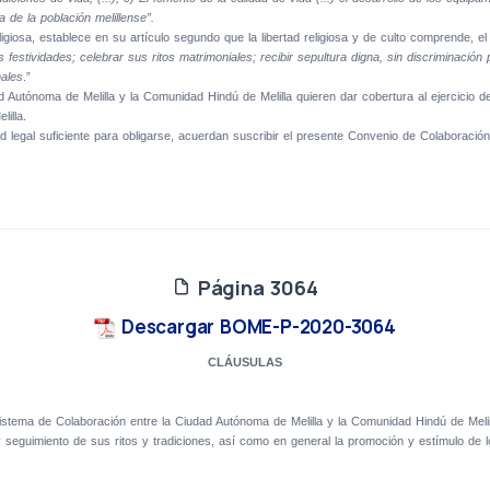
a de la población melillense”.
eligiosa, establece en su artículo segundo que la libertad religiosa y de culto comprende,
festividades; celebrar sus ritos matrimoniales; recibir sepultura digna, sin discriminación 
nales
.”
 Autónoma de Melilla y la Comunidad Hindú de Melilla quieren dar cobertura al ejercicio d
illa.
legal suficiente para obligarse, acuerdan suscribir el presente Convenio de Colaboración,
Página 3064
Descargar BOME-P-2020-3064
CLÁUSULAS
istema de Colaboración entre la Ciudad Autónoma de Melilla y la Comunidad Hindú de Melill
o y seguimiento de sus ritos y tradiciones, así como en general la promoción y estímulo de 