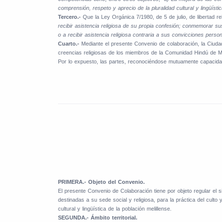
comprensión, respeto y aprecio de la pluralidad cultural y lingüístic
Tercero.-
Que la Ley Orgánica 7/1980, de 5 de julio, de libertad r
recibir asistencia religiosa de su propia confesión; conmemorar sus 
o a recibir asistencia religiosa contraria a sus convicciones perso
Cuarto.-
Mediante el presente Convenio de colaboración, la Ciudad
creencias religiosas de los miembros de la Comunidad Hindú de Mel
Por lo expuesto, las partes, reconociéndose mutuamente capacidad 
PRIMERA.- Objeto del Convenio.
El presente Convenio de Colaboración tiene por objeto regular el s
destinadas a su sede social y religiosa, para la práctica del cult
cultural y lingüística de la población melillense.
SEGUNDA.- Ámbito territorial.