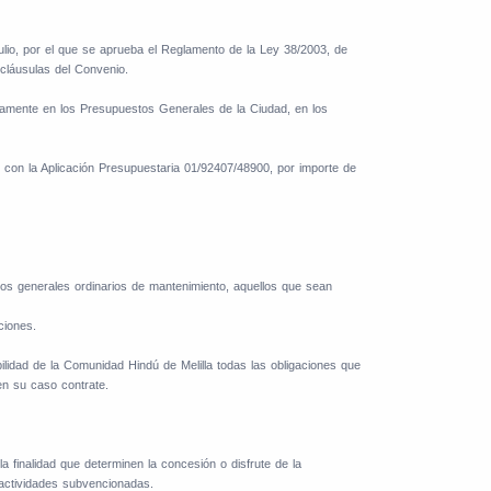
ulio, por el que se aprueba el Reglamento de la Ley 38/2003, de
cláusulas del Convenio.
vamente en los Presupuestos Generales de la Ciudad, en los
con la Aplicación Presupuestaria 01/92407/48900, por importe de
tos generales ordinarios de mantenimiento, aquellos que sean
ciones.
bilidad de la Comunidad Hindú de Melilla todas las obligaciones que
en su caso contrate.
la finalidad que determinen la concesión o disfrute de la
 actividades subvencionadas.