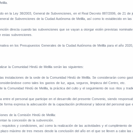
lilla.
ecido en la Ley 38/2003, General de Subvenciones, en el Real Decreto 887/2006, de 21 de j
eral de Subvenciones de la Ciudad Autónoma de Melilla, así como lo establecido en las 
vención directa cuando las subvenciones que se vayan a otorgar estén previstas nominati
de estas subvenciones.
tiva en los Presupuestos Generales de la Ciudad Autónoma de Melilla para el año 2020, 
lizar la Comunidad Hindú de Melilla serán las siguientes:
las instalaciones de la sede de la Comunidad Hindú de Melilla. Se considerarán como gas
considerándose como tales los gastos de luz, agua, seguros, limpieza del Centro, etc.
e la Comunidad Hindú de Melilla, la práctica del culto y el seguimiento de sus ritos y tradi
na entre el personal que participe en el desarrollo del presente Convenio, siendo responsa
r de forma expresa la adecuación de la capacitación profesional y laboral del personal que 
iones de la Comisión Hindú de Melilla:
mentan la concesión de la subvención.
 requisitos y condiciones, así como la realización de las actividades y el cumplimiento de 
el plazo máximo de tres meses desde la conclusión del año en el que se lleven a cabo las