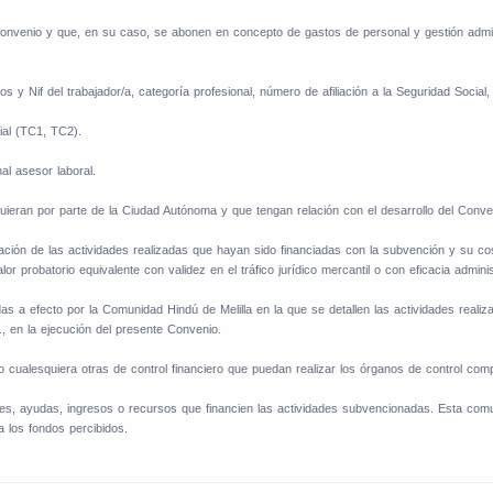
Convenio y que, en su caso, se abonen en concepto de gastos de personal y gestión admin
 Nif del trabajador/a, categoría profesional, número de afiliación a la Seguridad Social, co
ial (TC1, TC2).
al asesor laboral.
eran por parte de la Ciudad Autónoma y que tengan relación con el desarrollo del Conve
laración de las actividades realizadas que hayan sido financiadas con la subvención y su 
probatorio equivalente con validez en el tráfico jurídico mercantil o con eficacia adminis
 a efecto por la Comunidad Hindú de Melilla en la que se detallen las actividades realiza
, en la ejecución del presente Convenio.
ualesquiera otras de control financiero que puedan realizar los órganos de control comp
es, ayudas, ingresos o recursos que financien las actividades subvencionadas. Esta com
 a los fondos percibidos.