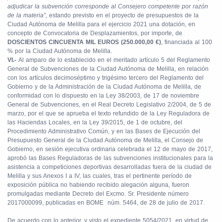
adjudicar la subvención corresponde al Consejero competente por razón
de la materia”,
estando previsto en el proyecto de presupuestos de la
Ciudad Autónoma de Melilla para el ejercicio 2021 una dotación, en
concepto de Convocatoria de Desplazamientos, por importe, de
DOSCIENTOS CINCUENTA MIL EUROS (250.000,00 €)
, financiada al 100
% por la Ciudad Autónoma de Melilla.
VI.-
Al amparo de lo establecido en el meritado artículo 5 del Reglamento
General de Subvenciones de la Ciudad Autónoma de Melilla, en relación
con los artículos decimoséptimo y trigésimo tercero del Reglamento del
Gobierno y de la Administración de la Ciudad Autónoma de Melilla, de
conformidad con lo dispuesto en la Ley 38/2003, de 17 de noviembre
General de Subvenciones, en el Real Decreto Legislativo 2/2004, de 5 de
marzo, por el que se aprueba el texto refundido de la Ley Reguladora de
las Haciendas Locales, en la Ley 39/2015, de 1 de octubre, del
Procedimiento Administrativo Común, y en las Bases de Ejecución del
Presupuesto General de la Ciudad Autónoma de Melilla, el Consejo de
Gobierno, en sesión ejecutiva ordinaria celebrada el 12 de mayo de 2017,
aprobó las Bases Reguladoras de las subvenciones institucionales para la
asistencia a competiciones deportivas desarrolladas fuera de la ciudad de
Melilla y sus Anexos I a IV, las cuales, tras el pertinente período de
exposición pública no habiendo recibido alegación alguna, fueron
promulgadas mediante Decreto del Excmo. Sr. Presidente número
2017000099, publicadas en BOME núm. 5464, de 28 de julio de 2017.
De acuerdo con lo anterior, y visto el expediente 5054/2021, en virtud de