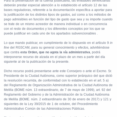
Para la presentación de la cuenta justificativa, las entidades beneficiarias
deberán prestar especial atención a lo establecido el artículo 12 de las
bases reguladoras, referente a la documentación específica a aportar para
la justificación de los distintos tipos de gastos, así como a los métodos de
pago admisibles en función del tipo de gasto que sea y su importe cuando
se trate de un mismo acreedor de manera individual o en concurrencia
con el resto de documentos y los diferentes conceptos por los que se
puede justificar en cada uno de los apartados subvencionables .
Lo que mando publicar, en cumplimiento de lo dispuesto en el artículo 9
in
fine
del RGSCAM, para su general conocimiento y efectos, advirtiéndose
que contra
esta Orden, que no agota la vía administrativa
, podrá
interponerse recurso de alzada en el plazo de un mes a partir del día
siguiente al de la publicación de la presente.
Dicho recurso podrá presentarse ante este Consejero o ante el Excmo. Sr.
Presidente de la Ciudad Autónoma, como superior jerárquico del que dictó
la resolución recurrida, de conformidad con lo establecido en el art. 5 a)
del Reglamento de Organización Administrativa de la Ciudad Autónoma de
Melilla (BOME núm. 13 extraordinario, de 7 de mayo de 1999), art. 92 del
Reglamento del Gobierno y de la Administración de la Ciudad Autónoma
de Melilla (BOME. núm. 2 extraordinario de 30 de enero de 2017) y 121 y
siguientes de la Ley 39/2015 de 1 de octubre, del Procedimiento
Administrativo Común de las Administraciones Públicas.