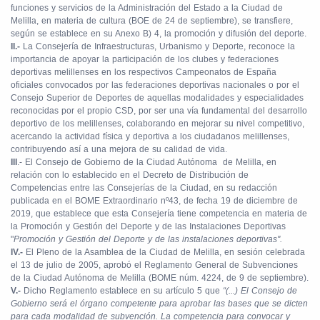
funciones y servicios de la Administración del Estado a la Ciudad de
Melilla, en materia de cultura (BOE de 24 de septiembre), se transfiere,
según se establece en su Anexo B) 4, la promoción y difusión del deporte.
II.-
La Consejería de Infraestructuras, Urbanismo y Deporte, reconoce la
importancia de apoyar la participación de los clubes y federaciones
deportivas melillenses en los respectivos Campeonatos de España
oficiales convocados por las federaciones deportivas nacionales o por el
Consejo Superior de Deportes de aquellas modalidades y especialidades
reconocidas por el propio CSD, por ser una vía fundamental del desarrollo
deportivo de los melillenses, colaborando en mejorar su nivel competitivo,
acercando la actividad física y deportiva a los ciudadanos melillenses,
contribuyendo así a una mejora de su calidad de vida.
III
.- El Consejo de Gobierno de la Ciudad Autónoma de Melilla, en
relación con lo establecido en el Decreto de Distribución de
Competencias entre las Consejerías de la Ciudad, en su redacción
publicada en el BOME Extraordinario nº43, de fecha 19 de diciembre de
2019, que establece que esta Consejería tiene competencia en materia de
la Promoción y Gestión del Deporte y de las Instalaciones Deportivas
"
Promoción y Gestión del Deporte y de las instalaciones deportivas".
IV.-
El Pleno de la Asamblea de la Ciudad de Melilla, en sesión celebrada
el 13 de julio de 2005, aprobó el Reglamento General de Subvenciones
de la Ciudad Autónoma de Melilla (BOME núm. 4224, de 9 de septiembre).
V.-
Dicho Reglamento establece en su artículo 5 que
“(...) El Consejo de
Gobierno será el órgano competente para aprobar las bases que se dicten
para cada modalidad de subvención. La competencia para convocar y