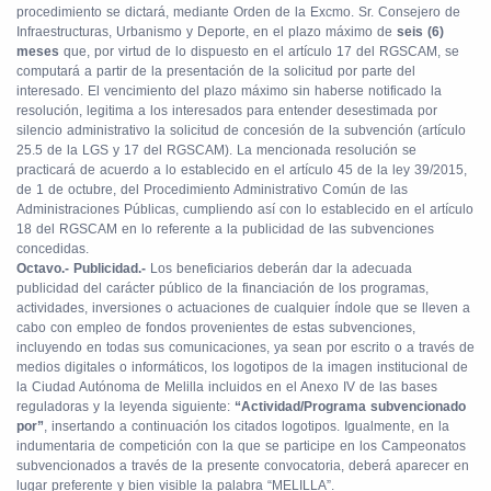
procedimiento se dictará, mediante Orden de la Excmo. Sr. Consejero de
Infraestructuras, Urbanismo y Deporte, en el plazo máximo de
seis (6)
meses
que, por virtud de lo dispuesto en el artículo 17 del RGSCAM, se
computará a partir de la presentación de la solicitud por parte del
interesado. El vencimiento del plazo máximo sin haberse notificado la
resolución, legitima a los interesados para entender desestimada por
silencio administrativo la solicitud de concesión de la subvención (artículo
25.5 de la LGS y 17 del RGSCAM). La mencionada resolución se
practicará de acuerdo a lo establecido en el artículo 45 de la ley 39/2015,
de 1 de octubre, del Procedimiento Administrativo Común de las
Administraciones Públicas, cumpliendo así con lo establecido en el artículo
18 del RGSCAM en lo referente a la publicidad de las subvenciones
concedidas.
Octavo.- Publicidad.-
Los beneficiarios deberán dar la adecuada
publicidad del carácter público de la financiación de los programas,
actividades, inversiones o actuaciones de cualquier índole que se lleven a
cabo con empleo de fondos provenientes de estas subvenciones,
incluyendo en todas sus comunicaciones, ya sean por escrito o a través de
medios digitales o informáticos, los logotipos de la imagen institucional de
la Ciudad Autónoma de Melilla incluidos en el Anexo IV de las bases
reguladoras y la leyenda siguiente:
“Actividad/Programa subvencionado
por”
, insertando a continuación los citados logotipos. Igualmente, en la
indumentaria de competición con la que se participe en los Campeonatos
subvencionados a través de la presente convocatoria, deberá aparecer en
lugar preferente y bien visible la palabra “MELILLA”.