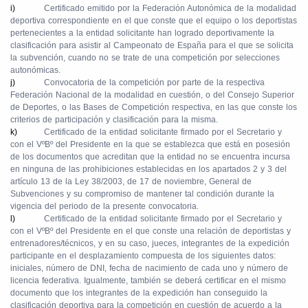
i)
Certificado emitido por la Federación Autonómica de la modalidad
deportiva correspondiente en el que conste que el equipo o los deportistas
pertenecientes a la entidad solicitante han logrado deportivamente la
clasificación para asistir al Campeonato de España para el que se solicita
la subvención, cuando no se trate de una competición por selecciones
autonómicas.
j)
Convocatoria de la competición por parte de la respectiva
Federación Nacional de la modalidad en cuestión, o del Consejo Superior
de Deportes, o las Bases de Competición respectiva, en las que conste los
criterios de participación y clasificación para la misma.
k)
Certificado de la entidad solicitante firmado por el Secretario y
con el VºBº del Presidente en la que se establezca que está en posesión
de los documentos que acreditan que la entidad no se encuentra incursa
en ninguna de las prohibiciones establecidas en los apartados 2 y 3 del
artículo 13 de la Ley 38/2003, de 17 de noviembre, General de
Subvenciones y su compromiso de mantener tal condición durante la
vigencia del periodo de la presente convocatoria.
l)
Certificado de la entidad solicitante firmado por el Secretario y
con el VºBº del Presidente en el que conste una relación de deportistas y
entrenadores/técnicos, y en su caso, jueces, integrantes de la expedición
participante en el desplazamiento compuesta de los siguientes datos:
iniciales, número de DNI, fecha de nacimiento de cada uno y número de
licencia federativa. Igualmente, también se deberá certificar en el mismo
documento que los integrantes de la expedición han conseguido la
clasificación deportiva para la competición en cuestión de acuerdo a la