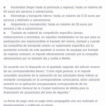
Insularidad (llegar hasta la península y regreso): hasta un máximo de
o
60 euros por persona a subvencionar.
Kilometraje y transporte interno: hasta un máximo de 0.10 euros por
o
persona y kilómetro a subvencionar.
Alojamiento y manutención: hasta un máximo de 50 euros por
o
persona y día a subvencionar.
Traslado de material de competición específico (armas,
o
embarcaciones y bicicletas), en aquellas modalidades en las que para su
participación sea imprescindible el traslado del mismo, siempre y cuando
las compañías de transporte cobren un suplemento específico por él,
quedando excluido de este apartado el exceso de equipaje por traslado
de material ordinario: el importe efectivamente cobrado por la compañía
aérea/naviera por su traslado ida y vuelta a Melilla.
De acuerdo con lo dispuesto en el apartado segundo del artículo noveno
de las correspondientes Bases: “
Como regla general, si el importe
concedido resultante de la valoración de las solicitudes fuese inferior al
montante consignado en la correspondiente convocatoria, dicho sobrante
revertirá en la aplicación presupuestaria correspondiente de los
Presupuestos General de la Ciudad Autónoma de Melilla para la
financiación de actuaciones del área de deportes.
”
La forma de pago será un pago único pospagable una vez realizado el
desplazamiento y justificado el mismo.