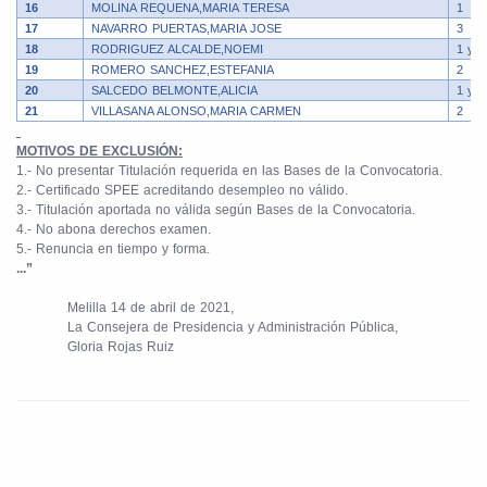
16
MOLINA REQUENA,MARIA TERESA
1
17
NAVARRO PUERTAS,MARIA JOSE
3
18
RODRIGUEZ ALCALDE,NOEMI
1 y 4
19
ROMERO SANCHEZ,ESTEFANIA
2
20
SALCEDO BELMONTE,ALICIA
1 y 4
21
VILLASANA ALONSO,MARIA CARMEN
2
MOTIVOS DE EXCLUSIÓN:
1.- No presentar Titulación requerida en las Bases de la Convocatoria.
2.- Certificado SPEE acreditando desempleo no válido.
3.- Titulación aportada no válida según Bases de la Convocatoria.
4.- No abona derechos examen.
5.- Renuncia en tiempo y forma.
...”
Melilla 14 de abril de 2021,
La Consejera de Presidencia y Administración Pública,
Gloria Rojas Ruiz