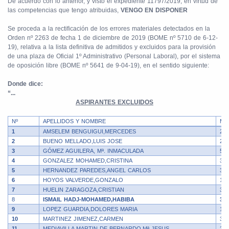
De acuerdo con lo anterior, y visto el expediente 11797/2019, en virtud de
las competencias que tengo atribuidas,
VENGO EN DISPONER
Se proceda a la rectificación de los errores materiales detectados en la
Orden nº 2263 de fecha 1 de diciembre de 2019 (BOME nº 5710 de 6-12-
19), relativa a la lista definitiva de admitidos y excluidos para la provisión
de una plaza de Oficial 1º Administrativo (Personal Laboral), por el sistema
de oposición libre (BOME nº 5641 de 9-04-19), en el sentido siguiente:
Donde dice:
“...
ASPIRANTES EXCLUIDOS
Nº
APELLIDOS Y NOMBRE
MO
1
AMSELEM BENGUIGUI,MERCEDES
2
2
BUENO MELLADO,LUIS JOSE
2
3
GÓMEZ AGUILERA, Mª. INMACULADA
5
4
GONZALEZ MOHAMED,CRISTINA
3
5
HERNANDEZ PAREDES,ANGEL CARLOS
3
6
HOYOS VALVERDE,GONZALO
1
7
HUELIN ZARAGOZA,CRISTIAN
3
8
ISMAIL HADJ-MOHAMED,HABIBA
3
9
LOPEZ GUARDIA,DOLORES MARIA
1
10
MARTINEZ JIMENEZ,CARMEN
3 y
11
MEDIAVILLA MARTIN DE BERNARDO,Mª JESUS
2