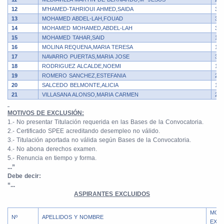
12
M'HAMED-TAHRIOUI AHMED,SAIDA
3
13
MOHAMED ABDEL-LAH,FOUAD
3
14
MOHAMED MOHAMED,ABDEL-LAH
3
15
MOHAMED TAHAR,SAID
1 y
16
MOLINA REQUENA,MARIA TERESA
1
17
NAVARRO PUERTAS,MARIA JOSE
3
18
RODRIGUEZ ALCALDE,NOEMI
1 y
19
ROMERO SANCHEZ,ESTEFANIA
2
20
SALCEDO BELMONTE,ALICIA
1 y
21
VILLASANA ALONSO,MARIA CARMEN
2
MOTIVOS DE EXCLUSIÓN:
1.- No presentar Titulación requerida en las Bases de la Convocatoria.
2.- Certificado SPEE acreditando desempleo no válido.
3.- Titulación aportada no válida según Bases de la Convocatoria.
4.- No abona derechos examen.
5.- Renuncia en tiempo y forma.
...”
Debe decir:
“...
ASPIRANTES EXCLUIDOS
MOT
Nº
APELLIDOS Y NOMBRE
EXC