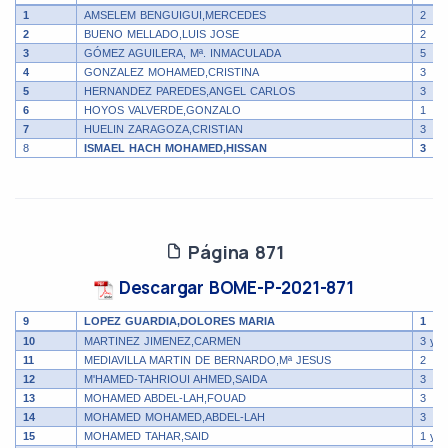
1
AMSELEM BENGUIGUI,MERCEDES
2
2
BUENO MELLADO,LUIS JOSE
2
3
GÓMEZ AGUILERA, Mª. INMACULADA
5
4
GONZALEZ MOHAMED,CRISTINA
3
5
HERNANDEZ PAREDES,ANGEL CARLOS
3
6
HOYOS VALVERDE,GONZALO
1
7
HUELIN ZARAGOZA,CRISTIAN
3
8
ISMAEL HACH MOHAMED,HISSAN
3
Página 871
Descargar BOME-P-2021-871
9
LOPEZ GUARDIA,DOLORES MARIA
1
10
MARTINEZ JIMENEZ,CARMEN
3 y 4
11
MEDIAVILLA MARTIN DE BERNARDO,Mª JESUS
2
12
M'HAMED-TAHRIOUI AHMED,SAIDA
3
13
MOHAMED ABDEL-LAH,FOUAD
3
14
MOHAMED MOHAMED,ABDEL-LAH
3
15
MOHAMED TAHAR,SAID
1 y 4