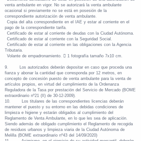
venta ambulante en vigor. No se autorizará la venta ambulante
ocasional si previamente no se está en posesión de la
correspondiente autorización de venta ambulante.
Copia del alta correspondiente en el IAE y estar al corriente en el
pago de la correspondiente tarifa.
Certificado de estar al corriente de deudas con la Ciudad Autónoma.
Certificado de estar al corriente con la Seguridad Social.
Certificado de estar al corriente en las obligaciones con la Agencia
Tributaria.
Volante de empadronamiento.

1 fotografía tamaño 7x10 cm.
9.
Los autorizados deberán depositar en caso que proceda una
fianza y abonar la cantidad que corresponda por 12 metros, en
concepto de concesión puesto de venta ambulante para la venta de
artículos propios, en virtud del cumplimiento de la Ordenanza
Reguladora de la Tasa por prestación del Servicio de Mercado (BOME
extraordinario nº21 (II) de 30-12-2009).
10.
Los titulares de las correspondientes licencias deberán
mantener el puesto y su entorno en las debidas condiciones de
limpieza e higiene y estarán obligados al cumplimiento del
Reglamento de Venta Ambulante, en lo que les sea de aplicación.
Siendo además de obligado cumplimiento el Reglamento de recogida
de residuos urbanos y limpieza viaria de la Ciudad Autónoma de
Melilla (BOME extraordinario nº43 del 14/09/2020)
11.
Asimismo, en el ejercicio de su actividad mercantil, deberán