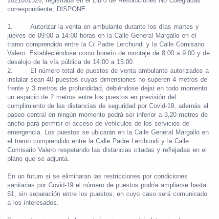
2021001326, registrada en el Libro de Resoluciones No Colegiadas
correspondiente, DISPONE:
1.
Autorizar la venta en ambulante durante los días martes y
jueves de 09:00 a 14:00 horas en la Calle General Margallo en el
tramo comprendido entre la C/ Padre Lerchundi y la Calle Comisario
Valero
. Estableciéndose como horario de montaje de 8:00 a 9:00 y de
desalojo de la vía pública de 14:00 a 15:00.
2.
El número
total
de puestos de venta ambulante autorizados a
instalar sean
40 puestos
cuyas
dimensiones no superen 4 metros de
frente y 3 metros de profundidad
, debiéndose dejar en todo momento
un espacio de 2 metros entre los puestos en previsión del
cumplimiento de las distancias de seguridad por Covid-19, además el
paseo central en ningún momento podrá ser inferior a 3,20 metros de
ancho para permitir el acceso de vehículos de los servicios de
emergencia
. Los puestos se ubicarán
en la Calle General Margallo en
el tramo comprendido entre la Calle Padre Lerchundi y la Calle
Comisario Valero
respetando las distancias citadas y reflejadas en el
plano que se adjunta
.
En un futuro si se eliminaran las restricciones por condiciones
sanitarias por Covid-19 el número de puestos podría ampliarse hasta
61, sin separación entre los puestos, en cuyo caso será comunicado
a los interesados.