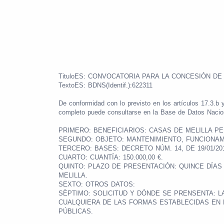
TituloES: CONVOCATORIA PARA LA CONCESIÓN DE
TextoES: BDNS(Identif.):622311
De conformidad con lo previsto en los artículos 17.3.b
completo puede consultarse en la Base de Datos Nacio
PRIMERO: BENEFICIARIOS: CASAS DE MELILLA P
SEGUNDO: OBJETO: MANTENIMIENTO, FUNCIONAM
TERCERO: BASES: DECRETO NÚM. 14, DE 19/01/20
CUARTO: CUANTÍA: 150.000,00 €.
QUINTO: PLAZO DE PRESENTACIÓN: QUINCE DÍAS 
MELILLA.
SEXTO: OTROS DATOS:
SÈPTIMO: SOLICITUD Y DÓNDE SE PRENSENTA: L
CUALQUIERA DE LAS FORMAS ESTABLECIDAS EN E
PÚBLICAS.