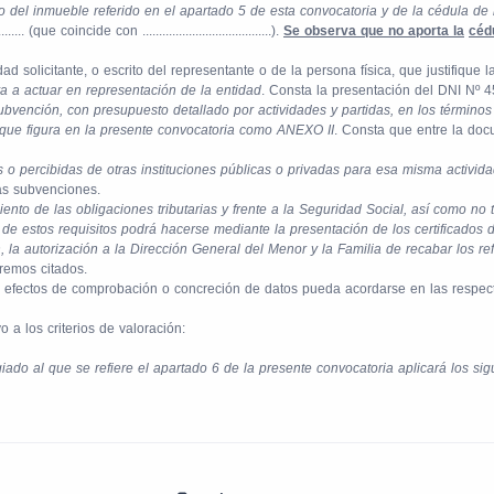
o del inmueble referido en el apartado 5 de esta convocatoria y de la cédula de 
. (que coincide con .......................................).
Se observa que no aporta la
cédu
d solicitante, o escrito del representante o de la persona física, que justifique 
 a actuar en representación de la entidad
. Consta la presentación del DNI Nº 4
ubvención, con presupuesto detallado por actividades y partidas, en los términos
o que figura en la presente convocatoria como ANEXO II
. Consta que entre la do
 o percibidas de otras instituciones públicas o privadas para esa misma activida
ras subvenciones.
iento de las obligaciones tributarias y frente a la Seguridad Social, así como no
e estos requisitos podrá hacerse mediante la presentación de los certificados de
la autorización a la Dirección General del Menor y la Familia de recabar los ref
tremos citados.
 a efectos de comprobación o concreción de datos pueda acordarse en las respec
vo a los criterios de valoración:
iado al que se refiere el apartado 6 de la presente convocatoria aplicará los sigui