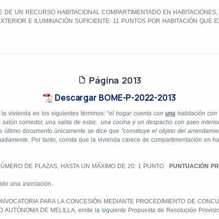
E DE UN RECURSO HABITACIONAL COMPARTIMENTADO EN HABITACIONES,
TERIOR E ILUMINACIÓN SUFICIENTE: 11 PUNTOS POR HABITACIÓN QUE E
Página 2013
Descargar BOME-P-2022-2013
a vivienda en los siguientes términos: “
el hogar cuenta con
una
habitación con 
n salón comedor, una salita de estar, una cocina y un despacho con aseo interio
ste último documento únicamente se dice que
“constituye el objeto del arrendamiento, de
imadamente
. Por tanto, consta que la vivienda carece de compartimentación en h
NÚMERO DE PLAZAS, HASTA UN MÁXIMO DE 20: 1 PUNTO.
PUNTUACIÓN PR
ido una asociación.
eren la CONVOCATORIA PARA LA CONCESIÓN MEDIANTE PROCEDIMIENTO DE C
ÓNOMA DE MELILLA, emite la siguiente Propuesta de Resolución Provisio