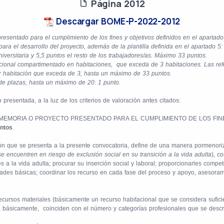
Página 2012
Descargar BOME-P-2022-2012
resentado para el cumplimiento de los fines y objetivos definidos en el apartad
ara el desarrollo del proyecto, además de la plantilla definida en el apartado 5
universitaria y 5,5 puntos el resto de los trabajadores/as. Máximo 33 puntos.
cional compartimentado en habitaciones,
que exceda de 3 habitaciones. Las refe
por habitación que exceda de 3, hasta un máximo de 33 puntos.
de plazas, hasta un máximo de 20: 1 punto.
esentada, a la luz de los criterios de valoración antes citados:
 MEMORIA O PROYECTO PRESENTADO PARA EL CUMPLIMIENTO DE LOS FINE
ntos
.
ón que se presenta a la presente convocatoria, define de una manera pormenoriz
 encuentren en riesgo de exclusión social en su transición a la vida adulta
), c
nes a la vida adulta; procurar su inserción social y laboral; proporcionarles com
idades básicas; coordinar los recurso en cada fase del proceso y apoyo, asesor
ecursos materiales (básicamente un recurso habitacional que se considera sufici
, básicamente,
coinciden con el número y categorías profesionales que se descr