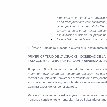
-
Idoneidad de la memoria o proyecto p
-
Cada trabajador que esté contratado p
cuyo ejercicio precise una titulación 
-
Cuando se trate de un recurso habita
e iluminación suficiente: 11 puntos 
-
La entidad que oferte mayor número 
El Órgano Colegiado procede a examinar la documentación pr
PRIMER CRITERIO DE VALORACIÓN: IDONEIDAD DE LA
ESTA CONVOCATORIA:
PUNTUACIÓN PROPUESTA 33 pu
El apartado 5 de la memoria aportada de la única asociaci
edad que hayan tenido una medida de protección y/o que se
memoria del proyecto
(favorecer el tránsito de estos jóve
entorno en el que vivirán; cubrir la atención de sus neces
administrativos de los beneficiarios ).
Para el cumplimiento de estos objetivos, se señalan unos r
humanos consistentes en una plantilla de trabajadores que