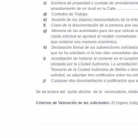
c)
Escritura de propiedad o contrato de arrendamient
arrendamiento de un local en la Calle .............................
d)
Contratos de Trabajo.
e)
Acuerdo de los órganos representativos de la entida
f)
Copia de la documentación de la persona que vaya
g)
Memoria de las actividades para las que solicita s
citada solicitud se ajustará al modelo normalizad
que contiene una memoria económica.
h)
Declaración formal de las subvenciones solicitadas
que no ha solicitado ni le han sido concedidas ot
i)
Acreditación de hallarse al corriente en el cumplim
otorgada por la Ciudad Autónoma. La acreditación d
Tesorería de la Ciudad Autónoma de Melilla o bien, 
solicitud, se adjuntan tres certificados sobre los ex
j)
Cualquier otra documentación o justificación que
Se da lectura del
punto décimo
de la
convocatoria, relati
Criterios de Valoración de las solicitudes:
El órgano coleg