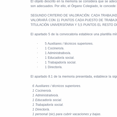
El objeto descrito en la memoria se considera que se adecu
son adecuados. Por ello, el Órgano Colegiado, le concede
SEGUNDO CRITERIO DE VALORACIÓN: CADA TRABAJAD
VALORARÁ CON 11 PUNTOS CADA PUESTO DE TRABAJO
TITULACIÓN UNIVERSITARIA Y 5,5 PUNTOS EL RESTO 
El apartado 5 de la convocatoria establece una plantilla mí
·
5 Auxiliares / técnicos superiores.
·
1 Cocinero/a.
·
1 Administrativo/a.
·
1 Educador/a social.
·
1 Trabajador/a social.
·
1 Director/a.
El apartado 8.1 de la memoria presentada, establece la sigu
·
6 Auxiliares / técnicos superiores.
·
1 Cocinero/a.
·
1 Administrativo/a.
·
1 Educador/a social.
·
1 Trabajador/a social.
·
1 Director/a.
·
1 personal
(sic)
para cubrir vacaciones y bajas
.