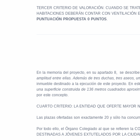
TERCER CRITERIO DE VALORACIÓN: CUANDO SE TRAT
HABITACIONES DEBERÁN CONTAR CON VENTILACIÓN EX
PUNTUACIÓN PROPUESTA 0 PUNTOS
.
En la memoria del proyecto, en su apartado 8, se describe l
amplitud entre ellas. Además de tres duchas, tres aseos, u
inmueble destinado a la ejecución de este proyecto. En e
una superficie construida de 136 metros cuadrados aprox
por este concepto.
CUARTO CRITERIO: LA ENTIDAD QUE OFERTE MAYOR 
Las plazas ofertadas son exactamente 20 y sólo ha concurr
Por todo ello, el Órgano Colegiado al que se refi
DESTINADAS A JÓVENES EXTUTELADOS POR LA CIUDAD AUT