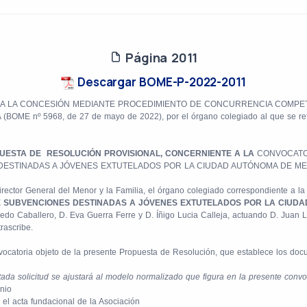
Página 2011
Descargar BOME-P-2022-2011
RA LA CONCESIÓN MEDIANTE PROCEDIMIENTO DE CONCURRENCIA COMPET
 5968, de 27 de mayo de 2022), por el órgano colegiado al que se refiere 
UESTA DE
RESOLUCIÓN PROVISIONAL, CONCERNIENTE A LA
CONVOCATO
DESTINADAS A JÓVENES EXTUTELADOS POR LA CIUDAD AUTÓNOMA DE ME
irector General del Menor y la Familia, el órgano colegiado correspondiente a l
E SUBVENCIONES DESTINADAS A JÓVENES EXTUTELADOS POR LA CIUDA
edo Caballero, D. Eva Guerra Ferre y D. Íñigo Lucia Calleja, actuando D. Juan Lu
rascribe.
ocatoria objeto de la presente Propuesta de Resolución, que establece los docum
citada solicitud se ajustará al modelo normalizado que figura en la presente co
nio
 el acta fundacional de la Asociación