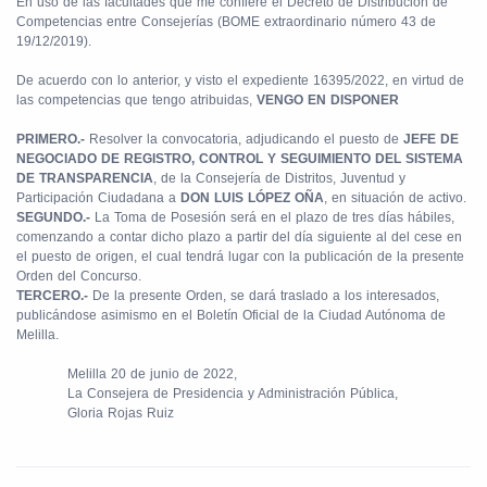
En uso de las facultades que me confiere el Decreto de Distribución de
Competencias entre Consejerías (BOME extraordinario número 43 de
19/12/2019).
De acuerdo con lo anterior, y visto el expediente 16395/2022, en virtud de
las competencias que tengo atribuidas,
VENGO EN DISPONER
PRIMERO.-
Resolver la convocatoria, adjudicando el puesto de
JEFE DE
NEGOCIADO DE REGISTRO, CONTROL Y SEGUIMIENTO DEL SISTEMA
DE TRANSPARENCIA
, de la Consejería de Distritos, Juventud y
Participación Ciudadana a
DON LUIS LÓPEZ OÑA
, en situación de activo.
SEGUNDO.-
La Toma de Posesión será en el plazo de tres días hábiles,
comenzando a contar dicho plazo a partir del día siguiente al del cese en
el puesto de origen, el cual tendrá lugar con la publicación de la presente
Orden del Concurso.
TERCERO.-
De la presente Orden, se dará traslado a los interesados,
publicándose asimismo en el Boletín Oficial de la Ciudad Autónoma de
Melilla.
Melilla 20 de junio de 2022,
La Consejera de Presidencia y Administración Pública,
Gloria Rojas Ruiz