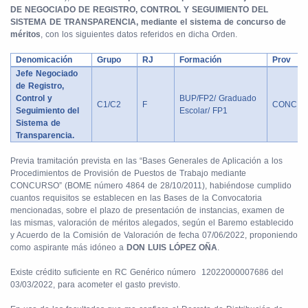
DE NEGOCIADO DE REGISTRO, CONTROL Y SEGUIMIENTO DEL
SISTEMA DE TRANSPARENCIA, mediante el sistema de concurso de
méritos
, con los siguientes datos referidos en dicha Orden.
Denomicación
Grupo
RJ
Formación
Prov
Jefe Negociado
de Registro,
Control y
BUP/FP2/ Graduado
C1/C2
F
CONC
Seguimiento del
Escolar/ FP1
Sistema de
Transparencia.
Previa tramitación prevista en las “Bases Generales de Aplicación a los
Procedimientos de Provisión de Puestos de Trabajo mediante
CONCURSO” (BOME número 4864 de 28/10/2011), habiéndose cumplido
cuantos requisitos se establecen en las Bases de la Convocatoria
mencionadas, sobre el plazo de presentación de instancias, examen de
las mismas, valoración de méritos alegados, según el Baremo establecido
y Acuerdo de la Comisión de Valoración de fecha 07/06/2022, proponiendo
como aspirante más idóneo a
DON LUIS LÓPEZ OÑA
.
Existe crédito suficiente en RC Genérico número
12022000007686 del
03/03/2022, para acometer el gasto previsto.