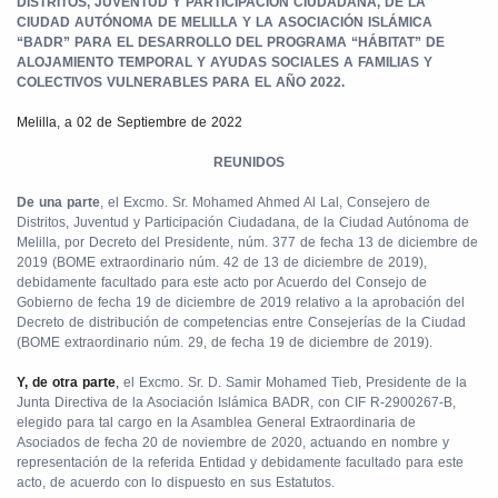
DISTRITOS, JUVENTUD
Y PARTICIPACIÓN CIUDADANA, DE LA
CIUDAD AUTÓNOMA DE MELILLA Y LA ASOCIACIÓN ISLÁMICA
“BADR” PARA EL DESARROLLO DEL
PROGRAMA “HÁBITAT” DE
ALOJAMIENTO TEMPORAL Y AYUDAS SOCIALES A FAMILIAS Y
COLECTIVOS VULNERABLES PARA EL AÑO 2022.
Melilla, a 02 de Septiembre de 2022
REUNIDOS
De una parte
, el Excmo. Sr. Mohamed Ahmed Al Lal, Consejero de
Distritos, Juventud y Participación Ciudadana, de la Ciudad Autónoma de
Melilla, por Decreto del Presidente, núm. 377 de fecha 13 de diciembre de
2019 (BOME extraordinario núm. 42 de 13 de diciembre de 2019),
debidamente facultado para este acto por Acuerdo del Consejo de
Gobierno de fecha 19 de diciembre de 2019 relativo a la aprobación del
Decreto de distribución de competencias entre Consejerías de la Ciudad
(BOME extraordinario núm. 29, de fecha 19 de diciembre de 2019).
Y, de otra parte
,
el Excmo. Sr. D. Samir Mohamed Tieb, Presidente de la
Junta Directiva de la Asociación Islámica BADR, con CIF R-2900267-B,
elegido para tal cargo en la Asamblea General Extraordinaria de
Asociados de fecha 20 de noviembre de 2020, actuando en nombre y
representación de la referida Entidad y debidamente facultado para este
acto, de acuerdo con lo dispuesto en sus Estatutos.