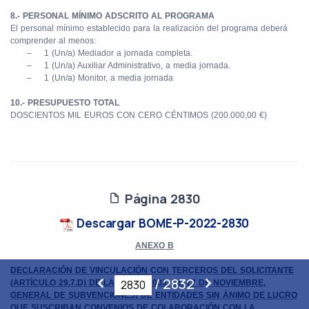
8.- PERSONAL MÍNIMO ADSCRITO AL PROGRAMA
El personal mínimo establecido para la realización del programa deberá
comprender al menos:
–
1 (Un/a) Mediador a jornada completa.
–
1 (Un/a) Auxiliar Administrativo, a media jornada.
–
1 (Un/a) Monitor, a media jornada
10.- PRESUPUESTO TOTAL
DOSCIENTOS MIL EUROS CON CERO CÉNTIMOS (200.000,00 €)
Página 2830
Descargar BOME-P-2022-2830
ANEXO B
DECLARACIÓN DE VINCULACIÓN CON TERCEROS DEL SOLICITANTE
/
2832
(ARTÍCULO
29.7.D) DE LA LEY 38/2003, DE 17 DE NOVIEMBRE,
GENERAL DE SUBVENCIONES) DE ENTIDADES SIN ÁNIMO DE LUCRO
QUE SUSCRIBAN CONVENIOS DE COLABORACIÓN CON LA