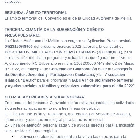
colectivo.
SEGUNDA. ÁMBITO TERRITORIAL
El ámbito territorial del Convenio es el de la Ciudad Autónoma de Melilla
TERCERA. CUANTÍA DE LA SUBVENCIÓN Y CRÉDITO
PRESUPUESTARIO.
La Ciudad Autónoma de Melilla con cargo a su Aplicación Presupuestaria
04/23150/48900
del presente ejercicio 2022, aportará la cantidad de
DOSCIENTOS
MIL EUROS CON CERO CÉNTIMOS (200.000,00 €)
, para
la realización del citado programa y actuaciones que figuran en el Anexo
A, disponiendo RC Subvenciones núm. 12022000007449
del 02 de Marzo
de 2022, en concepto de
Convenio de Colaboración
entre la
Consejería
de Distritos, Juventud y
Participación Ciudadana,
y la
Asociación
Islámica “BADR”
para el programa
“HÁBITAT” de alojamiento temporal
y ayudas sociales a familias y colectivos vulnerables para el año 2022
”.
CUARTA. ACTIVIDADES A SUBVENCIONAR.
En el marco del presente Convenio, serán subvencionables las actividades
siguientes agrupadas en torno a tres líneas de trabajo:
1.- Línea de Inclusión y Residencia, que engloba el Servicio de acogida,
información y orientación integral para la inclusión social.
2.- Línea de atención personalizada y de ayudas directas para la inclusión
socio residencial que engloba:
•
Servicio de atención personalizada y ayudas directas para la