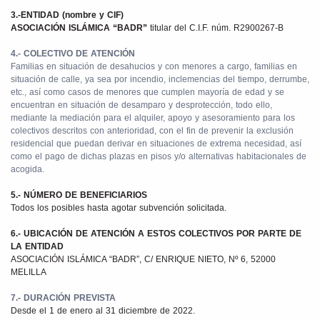
3.-ENTIDAD (nombre y CIF)
ASOCIACIÓN ISLÁMICA “BADR”
titular del C.I.F. núm. R2900267-B
4.- COLECTIVO DE ATENCIÓN
Familias en situación de desahucios y con menores a cargo, familias en
situación de calle, ya sea por incendio, inclemencias del tiempo, derrumbe,
etc., así como casos de menores que cumplen mayoría de edad y se
encuentran en situación de desamparo y desprotección, todo ello,
mediante la mediación para el alquiler, apoyo y asesoramiento para los
colectivos descritos con anterioridad, con el fin de prevenir la exclusión
residencial que puedan derivar en situaciones de extrema necesidad, así
como el pago de dichas plazas en pisos y/o alternativas habitacionales de
acogida.
5.- NÚMERO DE BENEFICIARIOS
Todos los posibles hasta agotar subvención solicitada.
6.- UBICACIÓN DE ATENCIÓN A ESTOS COLECTIVOS POR PARTE DE
LA ENTIDAD
ASOCIACIÓN ISLÁMICA “BADR”, C/ ENRIQUE NIETO, Nº 6, 52000
MELILLA
7.- DURACIÓN PREVISTA
Desde el 1 de enero al 31 diciembre de 2022.