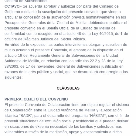
General de Subvenciones".
OCTAVO.-
Se acuerda aprobar y autorizar por parte del Consejo de
Gobierno mediante la suscripción del presente convenio que viene a
articular la concesión de la subvención prevista nominativamente en los
Presupuestos Generales de la Ciudad de Melilla, debiéndose publicar el
presente convenio en el Boletín Oficial de la Ciudad de Melilla de
conformidad con lo recogido en el artículo 48 de la Ley 40/2015, de 1 de
octubre de Régimen Jurídico del Sector Público.
En virtud de lo expuesto, las partes intervinientes otorgan y suscriben de
mutuo acuerdo el presente Convenio, al amparo de lo dispuesto en el
artículo 19 del Reglamento General de Subvenciones de la Ciudad
Autónoma de Melilla, en relación con los artículos 22.2 y 28 de la Ley
38/2003, de 17 de noviembre, General de Subvenciones justificado en
razones de interés público y social, que se desarrollará con arreglo a las
siguientes:
CLÁUSULAS
PRIMERA. OBJETO DEL CONVENIO
El presente Convenio de Colaboración tiene por objeto regular el sistema
de Colaboración entre la Ciudad Autónoma de Melilla y la Asociación
Islámica “BADR”, para el desarrollo del programa “HÁBITAT”, con el fin de
prevenir situaciones de exclusión social y residencial que puedan derivar
en situaciones de extrema necesidad de las familias y colectivos más
vulnerables a través de la mediación, apoyo y asesoramiento a dicho