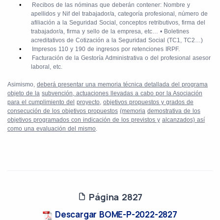
•
Recibos de las nóminas que deberán contener: Nombre y
apellidos y Nif del trabajador/a, categoría profesional, número de
afiliación a la Seguridad Social, conceptos retributivos, firma del
trabajador/a, firma y sello de la empresa, etc…
•
Boletines
acreditativos de Cotización a la Seguridad Social (TC1, TC2…)
•
Impresos 110 y 190 de ingresos por retenciones IRPF.
•
Facturación de la Gestoría Administrativa o del profesional asesor
laboral, etc.
Asimismo,
deberá presentar una memoria técnica detallada del programa
objeto de la
subvención, actuaciones llevadas a cabo por la Asociación
para el cumplimiento del
proyecto,
objetivos propuestos y grados de
consecución de los objetivos propuestos
(memoria
demostrativa de los
objetivos programados con indicación de los previstos y
alcanzados) así
como una evaluación del mismo
.
Página 2827
Descargar BOME-P-2022-2827