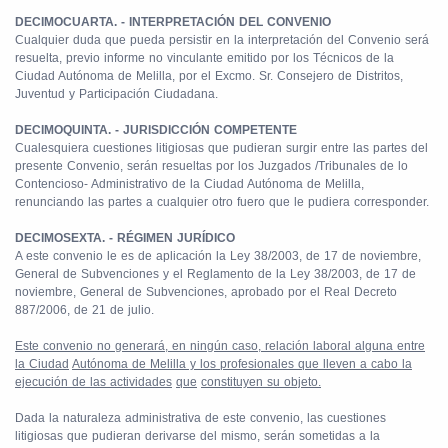
DECIMOCUARTA. - INTERPRETACIÓN DEL CONVENIO
Cualquier duda que pueda persistir en la interpretación del Convenio será
resuelta, previo informe no vinculante emitido por los Técnicos de la
Ciudad Autónoma de Melilla, por el Excmo. Sr. Consejero de Distritos,
Juventud y Participación Ciudadana.
DECIMOQUINTA. - JURISDICCIÓN COMPETENTE
Cualesquiera cuestiones litigiosas que pudieran surgir entre las partes del
presente Convenio, serán resueltas por los Juzgados /Tribunales de lo
Contencioso- Administrativo de la Ciudad Autónoma de Melilla,
renunciando las partes a cualquier otro fuero que le pudiera corresponder.
DECIMOSEXTA. - RÉGIMEN JURÍDICO
A este convenio le es de aplicación la Ley 38/2003, de 17 de noviembre,
General de Subvenciones y el Reglamento de la Ley 38/2003, de 17 de
noviembre, General de Subvenciones, aprobado por el Real Decreto
887/2006, de 21 de julio.
Este convenio no generará, en ningún caso, relación laboral alguna entre
la Ciudad
Autónoma de Melilla y los profesionales que lleven a cabo la
ejecución de las actividades
que
constituyen su objeto.
Dada la naturaleza administrativa de este convenio, las cuestiones
litigiosas que pudieran derivarse del mismo, serán sometidas a la