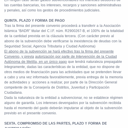
En ningún caso serán gastos subvencionables los intereses deudores de
las cuentas bancarias, los intereses, recargos y sanciones administrativas
y penales, así como los gestos de procedimientos judiciales.
QUINTA. PLAZO Y FORMA DE PAGO
Tras la firma del presente convenio procederá a transferir a la Asociación
Islámica “BADR” titular del C.I.F. núm. R2900267-B, el 100% de la totalidad
de la cantidad prevista en la cláusula tercera. (Con carácter previo al
abono de la subvención debe verificarse la inexistencia de deudas con la
Seguridad Social, Agencia Tributaria y Ciudad Autónoma)
El abono de la subvención se hará efectivo tras la firma del presente
Convenio, y previa
autorización por parte de Intervención de la Ciudad
Autónoma de Melilla, en un único pago
que tendrá naturaleza prepagable
íntegramente, dadas las características de la entidad, que no dispone de
otros medios de financiación para las actividades que se pretenden llevar
a cabo y una vez informada favorablemente, previa entrega de la memoria
de actividades y
acciones a realizar, por parte de la Dirección General
competente de la Consejería de Distritos, Juventud y Participación
Ciudadana.
Dada la naturaleza de la entidad a subvencionar, no se establece régimen
alguno de garantía. Los intereses devengados por la subvención recibida
hasta el momento del gasto deberán imputarse al objeto de la subvención
previsto en el presente convenio.
SEXTA. COMPROMISO DE LAS PARTES, PLAZO Y FORMA DE