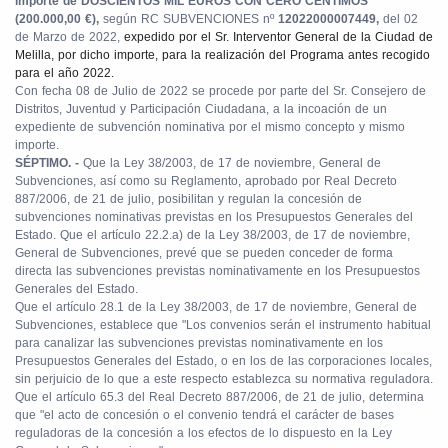
importe de DOSCIENTOS MIL EUROS CON CERO CÉNTIMOS
(200.000,00 €),
según RC SUBVENCIONES nº
12022000007449,
del 02
de Marzo de 2022,
expedido por el Sr. Interventor General de la Ciudad de
Melilla, por dicho importe, para la realización del Programa antes recogido
para el año 2022.
Con fecha 08 de Julio de 2022 se procede por parte del Sr. Consejero de
Distritos, Juventud y Participación Ciudadana, a la incoación de un
expediente de subvención nominativa por el mismo concepto y mismo
importe.
SÉPTIMO. -
Que la Ley 38/2003, de 17 de noviembre, General de
Subvenciones, así como su Reglamento, aprobado por Real Decreto
887/2006, de 21 de julio, posibilitan y regulan la concesión de
subvenciones nominativas previstas en los Presupuestos Generales del
Estado. Que el artículo 22.2.a) de la Ley 38/2003, de 17 de noviembre,
General de Subvenciones, prevé que se pueden conceder de forma
directa las subvenciones previstas nominativamente en los Presupuestos
Generales del Estado.
Que el artículo 28.1 de la Ley 38/2003, de 17 de noviembre, General de
Subvenciones, establece que "Los convenios serán el instrumento habitual
para canalizar las subvenciones previstas nominativamente en los
Presupuestos Generales del Estado, o en los de las corporaciones locales,
sin perjuicio de lo que a este respecto establezca su normativa reguladora.
Que el artículo 65.3 del Real Decreto 887/2006, de 21 de julio, determina
que "el acto de concesión o el convenio tendrá el carácter de bases
reguladoras de la concesión a los efectos de lo dispuesto en la Ley