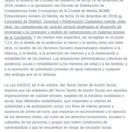
Según el Acuerdo de Consejo de Gobierno de fecha 19 de diciembre de
2019, relativo a la aprobación del Decreto de Distribución de
Competencias entre Consejerías de la Ciudad de Melilla
(BOME
Extraordinario número 43 Melilla, de fecha 19 de diciembre de 2019)
la
Consejería de
Distritos, Juventud y Participación Ciudadana ostenta, entre
otras, las competencias de
carácter general destinadas al
desarrollo de
programas y la concesión y gestión de
subvenciones en materias propias
de la
Consejería.
Y de manera más específica, las recogidas en el punto
7.2.5. En el ámbito de la protección al menor y la familia como son entre
otras, la Gestión de los Servicios Sociales especializados relativos a la
infancia, a la familia, a la protección de menores y a la reeducación y
rehabilitación de los mismos. Las actuaciones administrativas y técnicas de
asistencia, ayuda y rehabilitación a los menores de edad y a las familias, y
a la promoción de actividades privadas de igual naturaleza y cualquier
otra análoga que se le atribuya.
La Ley 43/2015, de 9 de octubre, del Tercer Sector de Acción Social,
dispone que las entidades del Tercer Sector de Acción Social son aquellas
organizaciones de carácter privado, surgidas de la iniciativa ciudadana o
social, bajo diferentes modalidades, que responden a criterios de
solidaridad y de participación social, con fines de interés general y
ausencia de ánimo de lucro, que impulsan el reconocimiento y el ejercicio
de los derechos civiles, así como de los derechos económicos, sociales o
culturales de las personas y grupos que sufren condiciones de
vulnerabilidad o que se encuentran en riesgo de exclusión social.