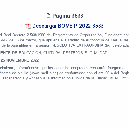
Página 3533
Descargar BOME-P-2022-3533
del Real Decreto 2.568/1986 del Reglamento de Organización, Funcionamient
/1995, de 13 de marzo, que aprueba el Estatuto de Autonomía de Melilla, se a
leno de la Asamblea en la sesión RESOLUTIVA EXTRAORDINARIA
celebrad
ENTE DE EDUCACIÓN, CULTURA, FESTEJOS E IGUALDAD
25 NOVIEMBRE 2022
cimiento, informándose que los acuerdos adoptados constarán íntegramente
tónoma de Melilla (www. melilla.es) de conformidad con el art. 50.4 del Re
de Transparencia y Acceso a la Información Pública de la Ciudad (BOME nº 5