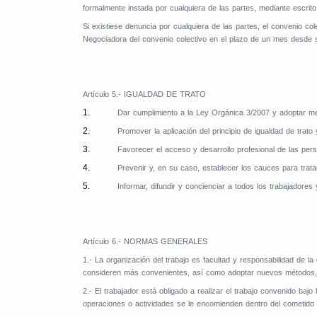
formalmente instada por cualquiera de las partes, mediante escrito d
Si existiese denuncia por cualquiera de las partes, el convenio col
Negociadora del convenio colectivo en el plazo de un mes desde 
Artículo 5.- IGUALDAD DE TRATO
1.
Dar cumplimiento a la Ley Orgánica 3/2007 y adoptar medi
2.
Promover la aplicación del principio de igualdad de trat
3.
Favorecer el acceso y desarrollo profesional de las pers
4.
Prevenir y, en su caso, establecer los cauces para trat
5.
Informar, difundir y concienciar a todos los trabajadores
Artículo 6.- NORMAS GENERALES
1.- La organización del trabajo es facultad y responsabilidad de l
consideren más convenientes, así como adoptar nuevos métodos, 
2.- El trabajador está obligado a realizar el trabajo convenido baj
operaciones o actividades se le encomienden dentro del cometido g