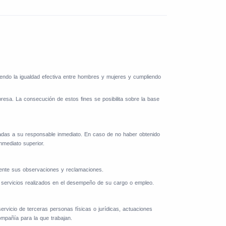
viendo la igualdad efectiva entre hombres y mujeres y cumpliendo
presa. La consecución de estos fines se posibilita sobre la base
gadas a su responsable inmediato. En caso de no haber obtenido
nmediato superior.
emente sus observaciones y reclamaciones.
or servicios realizados en el desempeño de su cargo o empleo.
ervicio de terceras personas físicas o jurídicas, actuaciones
mpañía para la que trabajan.