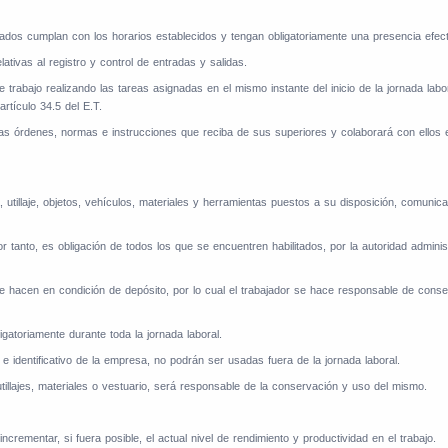
ados cumplan con los horarios establecidos y tengan obligatoriamente una presencia efecti
tivas al registro y control de entradas y salidas.
 trabajo realizando las tareas asignadas en el mismo instante del inicio de la jornada labor
artículo 34.5 del E.T.
as órdenes, normas e instrucciones que reciba de sus superiores y colaborará con ellos e
, utillaje, objetos, vehículos, materiales y herramientas puestos a su disposición, comun
r tanto, es obligación de todos los que se encuentren habilitados, por la autoridad admin
se hacen en condición de depósito, por lo cual el trabajador se hace responsable de cons
gatoriamente durante toda la jornada laboral.
e identificativo de la empresa, no podrán ser usadas fuera de la jornada laboral.
tillajes, materiales o vestuario, será responsable de la conservación y uso del mismo.
rementar, si fuera posible, el actual nivel de rendimiento y productividad en el trabajo.