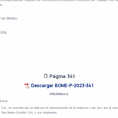
 correspondiente Registro de Convenios y Acuerdos Colectivos de Trabajo, con f
a.
 de Melilla».
IÓN,
Página 341
Descargar BOME-P-2023-341
PREÁMBULO
icacia
.A., se suscribe por un lado por la representación de la empresa y por otro, por la repr
tre San Mateo Gestión, S.A. y sus empleados.