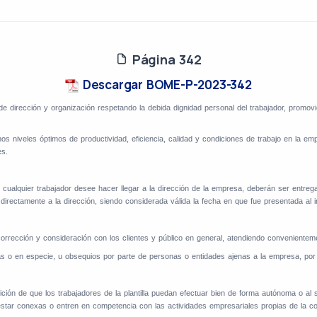
Página 342
Descargar BOME-P-2023-342
 de dirección y organización respetando la debida dignidad personal del trabajador, promo
nos niveles óptimos de productividad, eficiencia, calidad y condiciones de trabajo en la em
es.
cualquier trabajador desee hacer llegar a la dirección de la empresa, deberán ser entre
directamente a la dirección, siendo considerada válida la fecha en que fue presentada al i
, corrección y consideración con los clientes y público en general, atendiendo convenient
arias o en especie, u obsequios por parte de personas o entidades ajenas a la empresa, p
ción de que los trabajadores de la plantilla puedan efectuar bien de forma autónoma o al s
estar conexas o entren en competencia con las actividades empresariales propias de la co