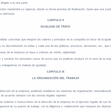
irigido a la otra parte.
ectivo mantendrá su vigencia, desde su fecha prevista de finalización, hasta que sea susti
su denuncia.
CAPITULO II
IGUALDAD DE TRATO
das concretas que integren los valores y principios de la compañía en favor de la igualdad
o y no discriminación en todas y cada una de las políticas, procesos, decisiones, etc., que
onas de la empresa en base a criterios de mérito, objetividad.
ar y resolver los presuntos casos de acoso que se pudieran producir en el seno de la em
 y trabajadoras en materia de igualdad.
CAPITULO III
LA ORGANIZACIÓN DEL TRABAJO
a dirección de la empresa, pudiendo establecer los sistemas de organización, racionalizaci
de acuerdo siempre con las normas legales vigentes.
o las órdenes e instrucciones de la dirección de la empresa en el ejercicio regular de sus f
eneral de su puesto de trabajo, con la diligencia y colaboración que marquen las disposic