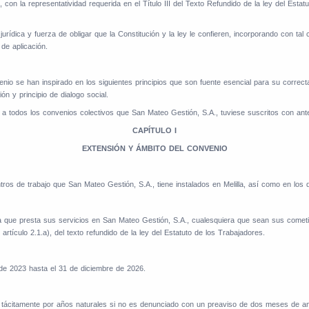
 la representatividad requerida en el Título III del Texto Refundido de la ley del Estatut
jurídica y fuerza de obligar que la Constitución y la ley le confieren, incorporando con tal
de aplicación.
io se han inspirado en los siguientes principios que son fuente esencial para su correcta a
ón y principio de dialogo social.
 a todos los convenios colectivos que San Mateo Gestión, S.A., tuviese suscritos con ante
CAPÍTULO I
EXTENSIÓN Y ÁMBITO DEL CONVENIO
tros de trabajo que San Mateo Gestión, S.A., tiene instalados en Melilla, así como en los
illa que presta sus servicios en San Mateo Gestión, S.A., cualesquiera que sean sus comet
 artículo 2.1.a), del texto refundido de la ley del Estatuto de los Trabajadores.
 de 2023 hasta el 31 de diciembre de 2026.
 tácitamente por años naturales si no es denunciado con un preaviso de dos meses de ante