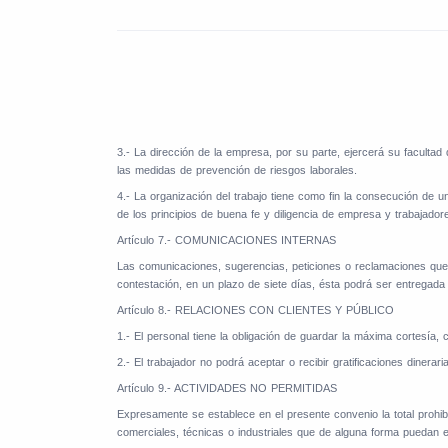
3.- La dirección de la empresa, por su parte, ejercerá su facultad
las medidas de prevención de riesgos laborales.
4.- La organización del trabajo tiene como fin la consecución de u
de los principios de buena fe y diligencia de empresa y trabajador
Artículo 7.- COMUNICACIONES INTERNAS
Las comunicaciones, sugerencias, peticiones o reclamaciones que 
contestación, en un plazo de siete días, ésta podrá ser entregada 
Artículo 8.- RELACIONES CON CLIENTES Y PÚBLICO
1.- El personal tiene la obligación de guardar la máxima cortesía
2.-
El trabajador no podrá aceptar o recibir gratificaciones diner
Artículo 9.- ACTIVIDADES NO PERMITIDAS
Expresamente se establece en el presente convenio la total prohibi
comerciales, técnicas o industriales que de alguna forma puedan 