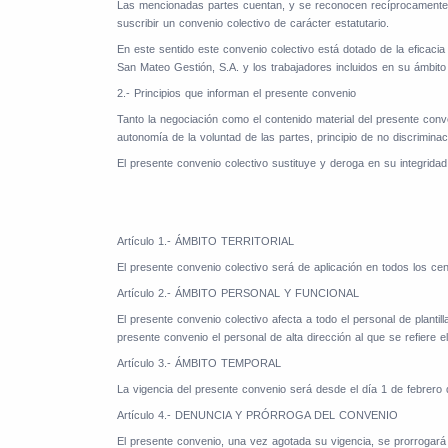
Las mencionadas partes cuentan, y se reconocen recíprocamente, con
suscribir un convenio colectivo de carácter estatutario.
En este sentido este convenio colectivo está dotado de la eficacia 
San Mateo Gestión, S.A. y los trabajadores incluidos en su ámbito 
2.- Principios que informan el presente convenio
Tanto la negociación como el contenido material del presente conven
autonomía de la voluntad de las partes, principio de no discriminaci
El presente convenio colectivo sustituye y deroga en su integridad
Artículo 1.- ÁMBITO TERRITORIAL
El presente convenio colectivo será de aplicación en todos los cen
Artículo 2.- ÁMBITO PERSONAL Y FUNCIONAL
El presente convenio colectivo afecta a todo el personal de plant
presente convenio el personal de alta dirección al que se refiere el
Artículo 3.- ÁMBITO TEMPORAL
La vigencia del presente convenio será desde el día 1 de febrero
Artículo 4.- DENUNCIA Y PRÓRROGA DEL CONVENIO
El presente convenio, una vez agotada su vigencia, se prorrogará