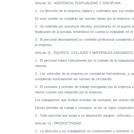
Artículo 10.- ASISTENCIA, PUNTUALIDAD Y DISCIPLINA
1.- La dirección de la empresa vigilará y controlará que sus emple
En este sentido se cumplirán las normas dadas por la empresa, rela
2.- Se entiende por presencia efectiva, encontrarse en el puesto de
finalización de la jornada, teniéndose en cuenta lo estipulado en el 
3.- El personal desempeñará su cometido profesional cumpliendo l
la empresa.
Artículo 11.- EQUIPOS, UTILLAJES Y MATERIALES ASIGNADOS
1.- El personal velará celosamente por el cuidado de la maquinaria
mismos.
2.- Los vehículos de la empresa se consideran herramientas, y, po
cumpliendo estrictamente las normas de circulación.
3.- El vestuario y prendas de trabajo entregadas por la empresa 
mismo cuando sea requerido por la empresa.
Los trabajadores que reciban prendas de vestuario, las usarán obli
Dichas prendas de trabajo y vestuario, al ser un signo corporativo 
4.- Todo personal que tenga a su disposición equipos, vehículos, u
Artículo 12.- PRODUCTIVIDAD
1.-
La dirección y los trabajadores se comprometen a mantener e inc