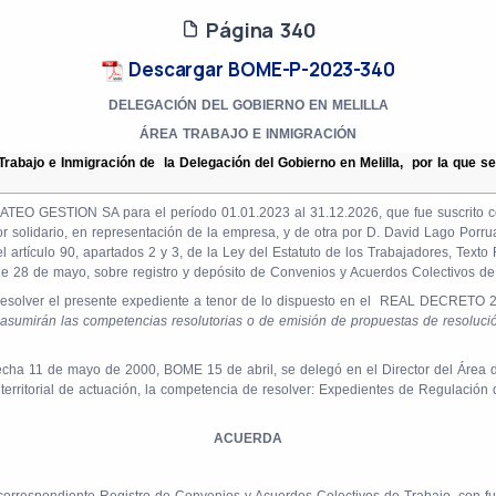
Página 340
Descargar BOME-P-2023-340
DELEGACIÓN DEL GOBIERNO EN MELILLA
ÁREA TRABAJO E INMIGRACIÓN
Trabajo e Inmigración de
la Delegación del Gobierno en Melilla,
por la que 
MATEO GESTION SA para el período 01.01.2023 al 31.12.2026, que fue suscrito c
or solidario, en representación de la empresa, y de otra por D. David Lago Porr
l artículo 90, apartados 2 y 3, de la Ley del Estatuto de los Trabajadores, Text
de 28 de mayo, sobre registro y depósito de Convenios y Acuerdos Colectivos de
solver el presente expediente a tenor de lo dispuesto en el
REAL DECRETO 2725
asumirán las competencias resolutorias o de emisión de propuestas de resolución
echa 11 de mayo de 2000, BOME 15 de abril, se delegó en el Director del Área 
territorial de actuación, la competencia de resolver: Expedientes de Regulación
ACUERDA