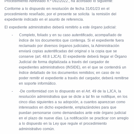
Procedimiento Abreviado n.º 092/2022., ha acordado lo siguiente:
Conforme a lo dispuesto en resolución de fecha 31/01/23 en el
procedimiento reseñado, por el presente se solicita la remisión del
expediente indicado en el asunto de referencia.
El expediente administrativo deberá remitirlo a este órgano judicial:
-
Completo, foliado y en su caso autentificado, acompañado de
índice de los documentos que contenga. Si el expediente fuera
reclamado por diversos órganos judiciales, la Administración
enviará copias autentificadas del original o la copia que se
conserve (art. 48.8 LJCA). El expediente deberá llegar el Órgano
Judicial de forma digitalizada a través del cargador de
expedientes administrativos (INSIDE), en el que se contendrá un
índice detallado de los documentos remitidos; en caso de no
poder remitir el expediente a través del cargador, deberá remitirse
en soporte informático.
-
-De conformidad con lo dispuesto en el Art. 49 de la LJCA, la
resolución administrativa que se dicte a tal fin se notifique, en los
cinco días siguientes a su adopción, a cuantos aparezcan como
interesados en dicho expediente, emplazándoles para que
puedan personarse como demandados ante este órgano judicial
en el plazo de nueve días. La notificación se practicar con arreglo
a lo dispuesto en la Ley que regule el procedimiento
administrativo común.