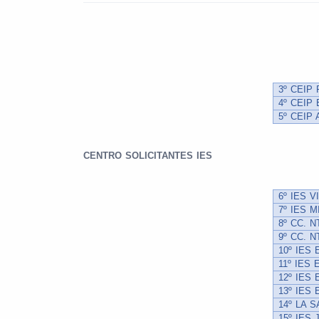
3º CEIP
4º CEIP
5º CEIP
CENTRO SOLICITANTES IES
6º IES 
7º IES 
8º CC. 
9º CC. 
10º IES
11º IES
12º IES
13º IES
14º LA 
15º IES