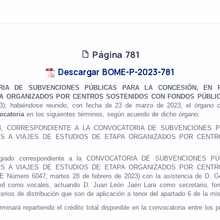
Página 781
Descargar BOME-P-2023-781
RIA DE SUBVENCIONES PÚBLICAS PARA LA CONCESIÓN, EN R
PA ORGANIZADOS POR CENTROS SOSTENIDOS CON FONDOS PÚBLIC
, habiéndose reunido, con fecha de 23 de marzo de 2023, el órgano col
ocatoria
en los siguientes términos, según acuerdo de dicho órgano:
3, CORRESPONDIENTE A LA CONVOCATORIA DE SUBVENCIONES P
ES A VIAJES DE ESTUDIOS DE ETAPA ORGANIZADOS POR CENT
 colegiado correspondiente a la CONVOCATORIA DE SUBVENCIONE
ES A VIAJES DE ESTUDIOS DE ETAPA ORGANIZADOS POR CENT
ero 6047, martes 28 de febrero de 2023) con la asistencia de D. Ger
como vocales, actuando D. Juan León Jaén Lara como secretario, form
terios de distribución que son de aplicación a tenor del apartado 6 de la mi
minará repartiendo el crédito total disponible en la convocatoria entre los