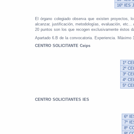
16º IES
El órgano colegiado observa que existen proyectos, l
alcanzar, justificación, metodologías, evaluación, etc..
20 puntos son los que recogen exclusivamente éstos dat
Apartado 6.B de la convocatoria. Experiencia. Máximo 
CENTRO SOLICITANTE Ceips
1º CE
2º C
3º C
4º C
5º C
CENTRO SOLICITANTES IES
6º I
7º I
8º C
9º C