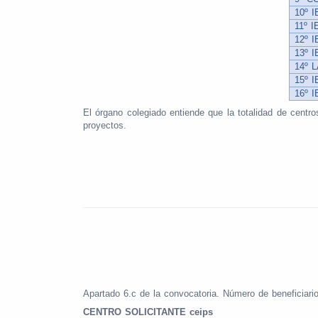
10º 
11º 
12º 
13º 
14º 
15º 
16º 
El órgano colegiado entiende que la totalidad de centro
proyectos.
Apartado 6.c de la convocatoria. Número de beneficiari
CENTRO SOLICITANTE ceips