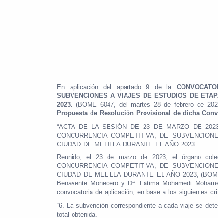
En aplicación del apartado 9 de la
CONVOCATO
SUBVENCIONES A VIAJES DE ESTUDIOS DE ETA
2023.
(BOME 6047, del martes 28 de febrero de 2023)
Propuesta de Resolución Provisional de dicha Conv
“
ACTA DE LA SESIÓN DE 23 DE MARZO DE 202
CONCURRENCIA COMPETITIVA, DE SUBVENCION
CIUDAD DE MELILLA DURANTE EL AÑO 2023.
Reunido, el 23 de marzo de 2023, el órgano
CONCURRENCIA COMPETITIVA, DE SUBVENCION
CIUDAD DE MELILLA DURANTE EL AÑO 2023, (BOME Núm
Benavente Monedero y Dª. Fátima Mohamedi Mohamed 
convocatoria de aplicación, en base a los siguientes cri
“6. La subvención correspondiente a cada viaje se deter
total obtenida.