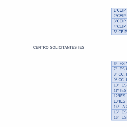
1ºCEIP
2ºCEIP
3ºCEI
4ºCEIP
5º CE
CENTRO SOLICITANTES IES
6º IES
7º IES
8º CC.
9º CC.
10º IE
11º IE
12ºIES
13ºIES
14º LA
15º IE
16º IE