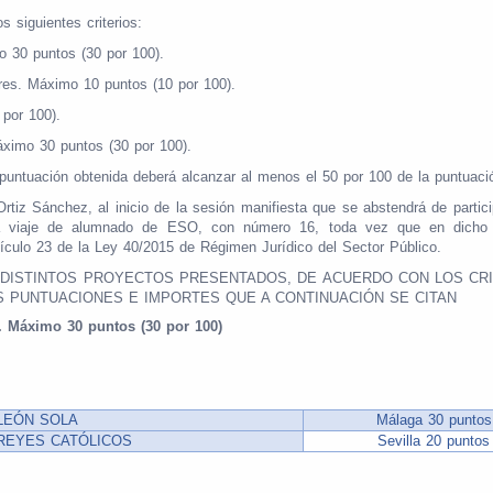
 siguientes criterios:
o 30 puntos (30 por 100).
ares. Máximo 10 puntos (10 por 100).
por 100).
Máximo 30 puntos (30 por 100).
puntuación obtenida deberá alcanzar al menos el 50 por 100 de la puntuac
tiz Sánchez, al inicio de la sesión manifiesta que se abstendrá de particip
a viaje de alumnado de ESO, con número 16, toda vez que en dicho via
rtículo 23 de la Ley 40/2015 de Régimen Jurídico del Sector Público.
 DISTINTOS PROYECTOS PRESENTADOS, DE ACUERDO CON LOS CR
 PUNTUACIONES E IMPORTES QUE A CONTINUACIÓN SE CITAN
o. Máximo 30 puntos (30 por 100)
 LEÓN SOLA
Málaga 30 puntos
 REYES CATÓLICOS
Sevilla 20 puntos