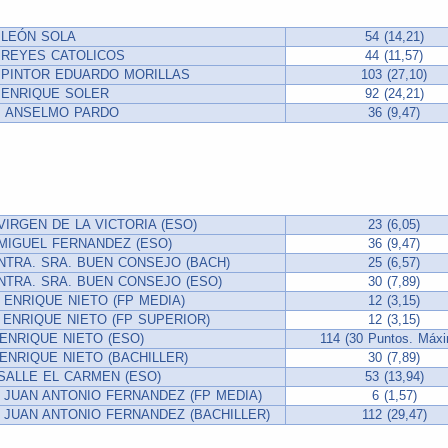
 LEÓN SOLA
54 (14,21)
 REYES CATOLICOS
44 (11,57)
P PINTOR EDUARDO MORILLAS
103 (27,10)
 ENRIQUE SOLER
92 (24,21)
IP ANSELMO PARDO
36 (9,47)
 VIRGEN DE LA VICTORIA (ESO)
23 (6,05)
 MIGUEL FERNANDEZ (ESO)
36 (9,47)
 NTRA. SRA. BUEN CONSEJO (BACH)
25 (6,57)
 NTRA. SRA. BUEN CONSEJO (ESO)
30 (7,89)
S ENRIQUE NIETO (FP MEDIA)
12 (3,15)
S ENRIQUE NIETO (FP SUPERIOR)
12 (3,15)
 ENRIQUE NIETO (ESO)
114 (30 Puntos. Máx
 ENRIQUE NIETO (BACHILLER)
30 (7,89)
 SALLE EL CARMEN (ESO)
53 (13,94)
S JUAN ANTONIO FERNANDEZ (FP MEDIA)
6 (1,57)
S JUAN ANTONIO FERNANDEZ (BACHILLER)
112 (29,47)