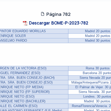
Página 782
Descargar BOME-P-2023-782
 PINTOR EDUARDO MORILLAS
Madrid 20 puntos
 ENRIQUE SOLER
Madrid 20 puntos
 ANSELMO PARDO
Madrid 30 puntos
VIRGEN DE LA VICTORIA (ESO)
Roma 30 puntos
MIGUEL FERNANDEZ (ESO)
Barcelona 20 punt
NTRA. SRA. BUEN CONSEJO (BACH)
Sierra Nevada 20 pun
NTRA. SRA. BUEN CONSEJO (ESO)
Málaga/Antequera/Pizarra 
 ENRIQUE NIETO (FP MEDIA)
El Palmar de Vejer. 30 
 ENRIQUE NIETO (FP SUPERIOR)
Sierra Nevada. 30 pun
 ENRIQUE NIETO (ESO)
Londres. 30 puntos
 ENRIQUE NIETO (BACHILLER)
Madrid. 30 puntos
SALLE EL CARMEN (ESO)
Roma/Florencia/Venecia. 2
 JUAN ANTONIO FERNANDEZ (F.P. Media)
Madrid. 30 puntos