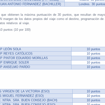
 JUAN ANTONIO FERNANDEZ (BACHILLER)
Londres. 30 puntos
o que obtienen la máxima puntuación de 30 puntos, que resultan de mayor 
. Al margen de los datos propios del viaje como el destino, programación de a
os relativos al viaje.
10 puntos (10 por 100)
IP LEÓN SOLA
10 puntos
EIP REYES CATÓLICOS
10 puntos
EIP PINTOR EDUARDO MORILLAS
10 puntos
EIP ENRIQUE SOLER
10 puntos
EIP ANSELMO PARDO
10 puntos
ES VIRGEN DE LA VICTORIA (ESO)
10 puntos
ES MIGUEL FERNANDEZ (ESO)
10 puntos
C. NTRA. SRA. BUEN CONSEJO (BACH)
10 puntos
C. NTRA. SRA. BUEN CONSEJO (ESO)
10 puntos