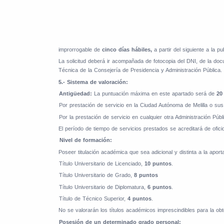
improrrogable de
cinco días hábiles,
a partir del siguiente a la p
La solicitud deberá ir acompañada de fotocopia del DNI, de la doc
Técnica de la Consejería de Presidencia y Administración Pública.
5.- Sistema de valoración:
a)
Antigüedad:
La puntuación máxima en este apartado será de
20
a)
Por prestación de servicio en la Ciudad Autónoma de Melilla o s
b)
Por la prestación de servicio en cualquier otra Administración Púb
El período de tiempo de servicios prestados se acreditará de ofici
b)
Nivel de formación:
Poseer titulación académica que sea adicional y distinta a la apor
a)
Título Universitario de Licenciado,
10 puntos
.
b)
Título Universitario de Grado,
8 puntos
c)
Título Universitario de Diplomatura,
6 puntos
.
d)
Título de Técnico Superior,
4 puntos
.
No se valorarán los títulos académicos imprescindibles para la obt
c)
Posesión de un determinado grado personal: