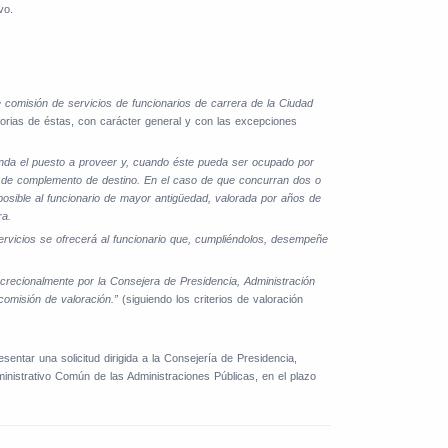
vo.
 comisión de servicios de funcionarios de carrera de la Ciudad
torias de éstas, con carácter general y con las excepciones
ponda el puesto a proveer y, cuando éste pueda ser ocupado por
to de complemento de destino. En el caso de que concurran dos o
posible al funcionario de mayor antigüedad, valorada por años de
ra.
ervicios se ofrecerá al funcionario que, cumpliéndolos, desempeñe
crecionalmente por la Consejera de Presidencia, Administración
comisión de valoración.”
(siguiendo los criterios de valoración
entar una solicitud dirigida a la Consejería de Presidencia,
dministrativo Común de las Administraciones Públicas, en el plazo