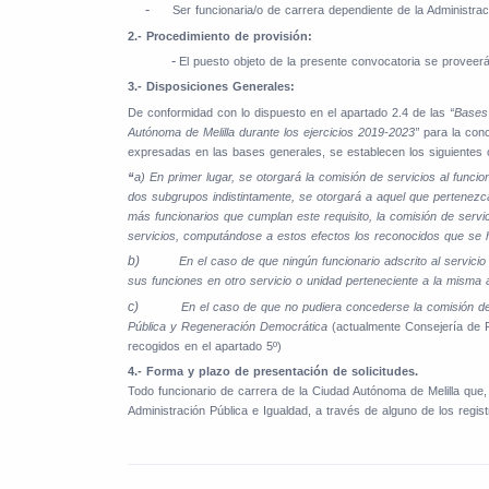
-
Ser funcionaria/o de carrera dependiente de la Administra
2.- Procedimiento de provisión:
-
El puesto objeto de la presente convocatoria se proveerá
3.- Disposiciones Generales:
De conformidad con lo dispuesto en el apartado 2.4 de las
“Bases 
Autónoma de Melilla durante los ejercicios 2019-2023”
para la con
expresadas en las bases generales, se establecen los siguientes c
“
a) En primer lugar, se otorgará la comisión de servicios al fun
dos subgrupos indistintamente, se otorgará a aquel que pertenezc
más funcionarios que cumplan este requisito, la comisión de serv
servicios, computándose a estos efectos los reconocidos que se hu
b)
En el caso de que ningún funcionario adscrito al servici
sus funciones en otro servicio o unidad perteneciente a la misma 
c)
En el caso de que no pudiera concederse la comisión de 
Pública y Regeneración Democrática
(actualmente Consejería de P
recogidos en el apartado 5º)
4.- Forma y plazo de presentación de solicitudes.
Todo funcionario de carrera de la Ciudad Autónoma de Melilla que, 
Administración Pública e Igualdad, a través de alguno de los regis