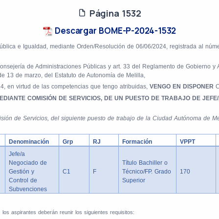
Página 1532
Descargar BOME-P-2024-1532
 Pública e Igualdad, mediante Orden/Resolución
de 06/06/2024, registrada al núm
nsejería de Administraciones Públicas y art. 33 del Reglamento de Gobierno y A
de 13 de marzo, del Estatuto de Autonomía de Melilla,
24, en virtud de las competencias que tengo atribuidas,
VENGO EN DISPONER
C
EDIANTE COMISIÓN DE SERVICIOS, DE UN PUESTO DE TRABAJO DE JEFE
isión de Servicios, del siguiente puesto de trabajo de la Ciudad Autónoma de Mel
Denominación
Grp
RJ
Formación
VPPT
Jefe/a
Negociado de
Título Bachiller o
Gestión y
C1
F
Técnico/FP. Grado
170
Control de
Superior
Subvenciones
 los aspirantes deberán reunir los siguientes requisitos: