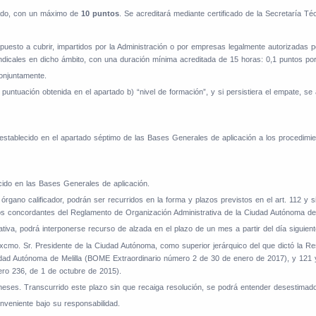
dado, con un máximo de
10 puntos
. Se acreditará mediante certificado de la Secretaría Téc
puesto a cubrir, impartidos por la Administración o por empresas legalmente autorizadas p
indicales en dicho ámbito, con una duración mínima acreditada de 15 horas: 0,1 puntos 
onjuntamente.
puntuación obtenida en el apartado b) “nivel de formación”, y si persistiera el empate, se
 establecido en el apartado séptimo de las Bases Generales de aplicación a los procedimi
cido en las Bases Generales de aplicación.
órgano calificador, podrán ser recurridos en la forma y plazos previstos en el art. 112 y 
os concordantes del Reglamento de Organización Administrativa de la Ciudad Autónoma de 
 podrá interponerse recurso de alzada en el plazo de un mes a partir del día siguiente a
cmo. Sr. Presidente de la Ciudad Autónoma, como superior jerárquico del que dictó la Reso
udad Autónoma de Melilla (BOME Extraordinario número 2 de 30 de enero de 2017), y 121 y
ro 236, de 1 de octubre de 2015).
s meses. Transcurrido este plazo sin que recaiga resolución, se podrá entender desestimado
onveniente bajo su responsabilidad.