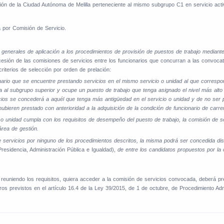
ción de la Ciudad Autónoma de Melilla perteneciente al mismo subgrupo C1 en servicio acti
 por Comisión de Servicio.
generales de aplicación a los procedimientos de provisión de puestos de trabajo mediante
cesión de las comisiones de servicios entre los funcionarios que concurran a las convoca
riterios de selección por orden de prelación:
cionario que se encuentre prestando servicios en el mismo servicio o unidad al que corres
a al subgrupo superior y ocupe un puesto de trabajo que tenga asignado el nivel más al
icios se concederá a aquél que tenga más antigüedad en el servicio o unidad y de no ser 
bieren prestado con anterioridad a la adquisición de la condición de funcionario de carre
o o unidad cumpla con los requisitos de desempeño del puesto de trabajo, la comisión de s
área de gestión.
servicios por ninguno de los procedimientos descritos, la misma podrá ser concedida dis
residencia, Administración Pública e Igualdad),
de entre los candidatos propuestos por la 
reuniendo los requisitos, quiera acceder a la comisión de servicios convocada, deberá pres
tros previstos en el artículo 16.4 de la Ley 39/2015, de 1 de octubre, de Procedimiento A