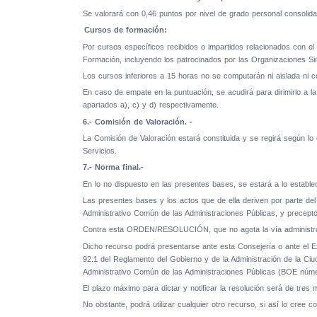
Se valorará con 0,46 puntos por nivel de grado personal consoli
d)
Cursos de formación:
Por cursos específicos recibidos o impartidos relacionados con el 
Formación, incluyendo los patrocinados por las Organizaciones S
Los cursos inferiores a 15 horas no se computarán ni aislada ni c
En caso de empate en la puntuación, se acudirá para dirimirlo a la 
apartados a), c) y d) respectivamente.
6.- Comisión de Valoración. -
La Comisión de Valoración estará constituida y se regirá según lo
Servicios.
7.- Norma final.-
En lo no dispuesto en las presentes bases, se estará a lo estable
Las presentes bases y los actos que de ella deriven por parte del 
Administrativo Común de las Administraciones Públicas, y precept
Contra esta ORDEN/RESOLUCIÓN, que no agota la vía administrativa,
Dicho recurso podrá presentarse ante esta Consejería o ante el Ex
92.1 del Reglamento del Gobierno y de la Administración de la Ci
Administrativo Común de las Administraciones Públicas (BOE núme
El plazo máximo para dictar y notificar la resolución será de tre
No obstante, podrá utilizar cualquier otro recurso, si así lo cree c