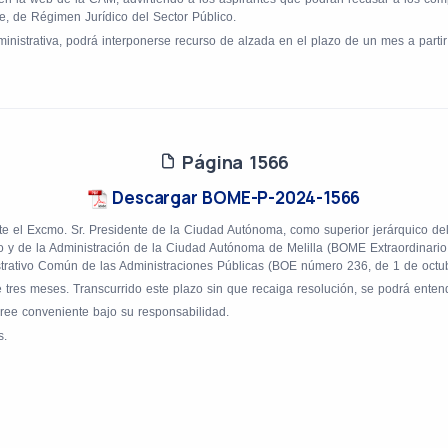
re, de Régimen Jurídico del Sector Público.
rativa, podrá interponerse recurso de alzada en el plazo de un mes a partir del
Página 1566
Descargar BOME-P-2024-1566
e el Excmo. Sr. Presidente de la Ciudad Autónoma, como superior jerárquico del
no y de la Administración de la Ciudad Autónoma de Melilla (BOME Extraordinari
strativo Común de las Administraciones Públicas (BOE número 236, de 1 de octu
de tres meses. Transcurrido este plazo sin que recaiga resolución, se podrá ente
o cree conveniente bajo su responsabilidad.
s.