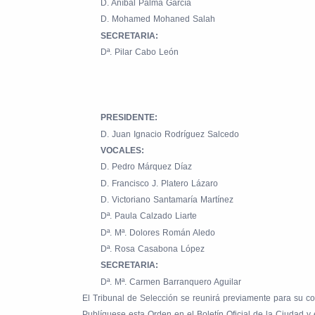
D. Aníbal Palma García
D. Mohamed Mohaned Salah
SECRETARIA:
Dª. Pilar Cabo León
PRESIDENTE:
D. Juan Ignacio Rodríguez Salcedo
VOCALES:
D. Pedro Márquez Díaz
D. Francisco J. Platero Lázaro
D. Victoriano Santamaría Martínez
Dª. Paula Calzado Liarte
Dª. Mª. Dolores Román Aledo
Dª. Rosa Casabona López
SECRETARIA:
Dª. Mª. Carmen Barranquero Aguilar
El Tribunal de Selección se reunirá previamente para su con
Publíquese esta Orden en el Boletín Oficial de la Ciudad y