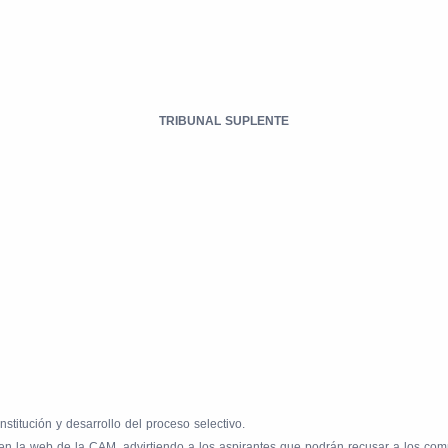
TRIBUNAL SUPLENTE
stitución y desarrollo del proceso selectivo.
 en la web de la CAM, advirtiendo a los aspirantes que podrán recusar a los co