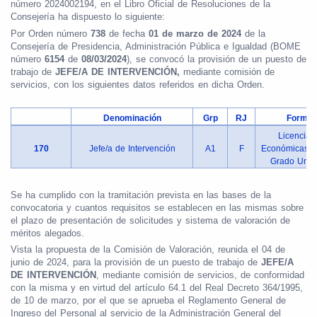
número 2024002194, en el Libro Oficial de Resoluciones de la
Consejería ha dispuesto lo siguiente:
Por Orden número
738
de fecha
01 de marzo de 2024
de la
Consejería de Presidencia, Administración Pública e Igualdad (BOME
número
6154
de
08/03/2024
), se convocó la provisión de un puesto de
trabajo de
JEFE/A DE INTERVENCIÓN,
mediante comisión de
servicios, con los siguientes datos referidos en dicha Orden.
Denominación
Grp
RJ
Formac
Licenciat
170
Jefe/a de Intervención
A1
F
Económicas / 
Grado Unive
Se ha cumplido con la tramitación prevista en las bases de la
convocatoria y cuantos requisitos se establecen en las mismas sobre
el plazo de presentación de solicitudes y sistema de valoración de
méritos alegados.
Vista la propuesta de la Comisión de Valoración, reunida el 04 de
junio de 2024, para la provisión de un puesto de trabajo de
JEFE/A
DE INTERVENCIÓN
, mediante comisión de servicios, de conformidad
con la misma y en virtud del artículo 64.1 del Real Decreto 364/1995,
de 10 de marzo, por el que se aprueba el Reglamento General de
Ingreso del Personal al servicio de la Administración General del