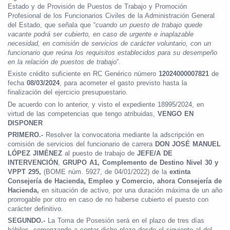
Estado y de Provisión de Puestos de Trabajo y Promoción
Profesional de los Funcionarios Civiles de la Administración General
del Estado, que señala que “
cuando un puesto de trabajo quede
vacante podrá ser cubierto, en caso de urgente e inaplazable
necesidad, en comisión de servicios de carácter voluntario, con un
funcionario que reúna los requisitos establecidos para su desempeño
en la relación de puestos de trabajo
”.
Existe crédito suficiente en RC Genérico número
12024000007821
de
fecha
08/03/2024
, para acometer el gasto previsto hasta la
finalización del ejercicio presupuestario.
De acuerdo con lo anterior, y visto el expediente 18995/2024, en
virtud de las competencias que tengo atribuidas,
VENGO EN
DISPONER
PRIMERO.-
Resolver la convocatoria mediante la adscripción en
comisión de servicios del funcionario de carrera
DON JOSÉ MANUEL
LÓPEZ JIMÉNEZ
al puesto de trabajo de
JEFE/A DE
INTERVENCIÓN
,
GRUPO A1,
Complemento de Destino Nivel 30 y
VPPT 295,
(BOME núm. 5927, de 04/01/2022)
de la
extinta
Consejería de Hacienda, Empleo y Comercio, ahora Consejería de
Hacienda,
en situación de activo, por una duración máxima de un año
prorrogable por otro en caso de no haberse cubierto el puesto con
carácter definitivo.
SEGUNDO.-
La Toma de Posesión será en el plazo de tres días
hábiles, comenzando a contar dicho plazo desde el siguiente al del