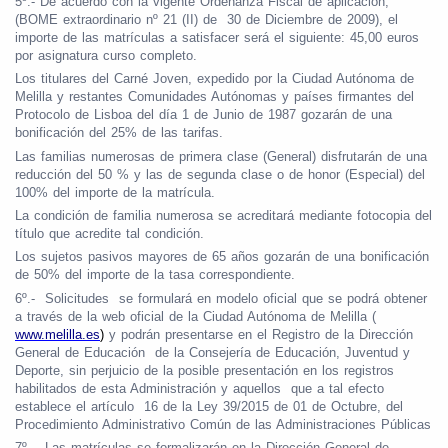
5º.- De acuerdo con la vigente Ordenanza Fiscal de aplicación,
(BOME extraordinario nº 21 (II) de 30 de Diciembre de 2009), el
importe de las matrículas a satisfacer será el siguiente: 45,00 euros
por asignatura curso completo.
Los titulares del Carné Joven, expedido por la Ciudad Autónoma de
Melilla y restantes Comunidades Autónomas y países firmantes del
Protocolo de Lisboa del día 1 de Junio de 1987 gozarán de una
bonificación del 25% de las tarifas.
Las familias numerosas de primera clase (General) disfrutarán de una
reducción del 50 % y las de segunda clase o de honor (Especial) del
100% del importe de la matrícula.
La condición de familia numerosa se acreditará mediante fotocopia del
título que acredite tal condición.
Los sujetos pasivos mayores de 65 años gozarán de una bonificación
de 50% del importe de la tasa correspondiente.
6º.- Solicitudes se formulará en modelo oficial que se podrá obtener
a través de la web oficial de la Ciudad Autónoma de Melilla (
www.melilla.es
)
y podrán presentarse en el Registro de la Dirección
General de Educación de la Consejería de Educación, Juventud y
Deporte, sin perjuicio de la posible presentación en los registros
habilitados de esta Administración y aquellos que a tal efecto
establece el artículo 16 de la Ley 39/2015 de 01 de Octubre, del
Procedimiento Administrativo Común de las Administraciones Públicas
7º.- Las matrículas se formalizarán en la Dirección General de