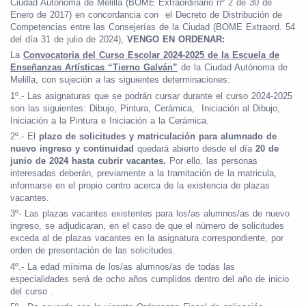
Ciudad Autónoma de Melilla (BOME Extraordinario nº 2 de 30 de
Enero de 2017) en concordancia con el Decreto de Distribución de
Competencias entre las Consejerías de la Ciudad (BOME Extraord. 54
del día 31 de julio de 2024),
VENGO EN ORDENAR:
La
Convocatoria del Curso Escolar 2024-2025 de la Escuela de
Enseñanzas Artísticas “Tierno Galván”
de la Ciudad Autónoma de
Melilla, con sujeción a las siguientes determinaciones:
1º.- Las asignaturas que se podrán cursar durante el curso 2024-2025
son las siguientes: Dibujo, Pintura, Cerámica, Iniciación al Dibujo,
Iniciación a la Pintura e Iniciación a la Cerámica.
2º.- El
plazo de solicitudes y matriculación para alumnado de
nuevo ingreso y continuidad
quedará abierto desde el día
20 de
junio de 2024 hasta cubrir vacantes.
Por ello, las personas
interesadas deberán, previamente a la tramitación de la matricula,
informarse en el propio centro acerca de la existencia de plazas
vacantes.
3º- Las plazas vacantes existentes para los/as alumnos/as de nuevo
ingreso, se adjudicaran, en el caso de que el número de solicitudes
exceda al de plazas vacantes en la asignatura correspondiente, por
orden de presentación de las solicitudes.
4º.- La edad mínima de los/as alumnos/as de todas las
especialidades será de ocho años cumplidos dentro del año de inicio
del curso .