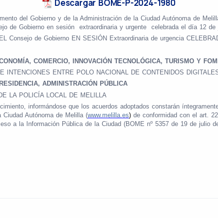
Descargar BOME-P-2024-1980
lamento del Gobierno y de la Administración de la Ciudad Autónoma de Melilla
ejo de Gobierno en sesión
extraordinaria y urgente
celebrada el día 12 de 
ejo de Gobierno EN SESIÓN Extraordinaria de urgencia CELEBRADA E
CONOMÍA, COMERCIO, INNOVACIÓN TECNOLÓGICA, TURISMO Y FO
E INTENCIONES ENTRE POLO NACIONAL DE CONTENIDOS DIGITALES
ESIDENCIA, ADMINISTRACIÓN PÚBLICA
E LA POLICÍA LOCAL DE MELILLA
cimiento, informándose que los acuerdos adoptados constarán íntegramente
la Ciudad Autónoma de Melilla (
www.melilla.es
)
de conformidad con el art. 22
ceso a la Información Pública de la Ciudad (BOME nº 5357 de 19 de julio d