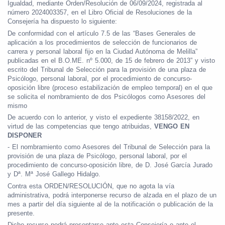
Igualdad, mediante Orden/Resolución
de 06/09/2024, registrada al
número 2024003357, en el Libro Oficial de Resoluciones de la
Consejería ha dispuesto lo siguiente:
De conformidad con el artículo 7.5 de las “Bases Generales de
aplicación a los procedimientos de selección de funcionarios de
carrera y personal laboral fijo en la Ciudad Autónoma de Melilla”
publicadas en el B.O.ME. nº 5.000, de 15 de febrero de 2013” y visto
escrito del Tribunal de Selección para la provisión de una plaza de
Psicólogo, personal laboral, por el procedimiento de concurso-
oposición libre (proceso estabilización de empleo temporal) en el que
se solicita el nombramiento de dos Psicólogos como Asesores del
mismo
De acuerdo con lo anterior, y visto el expediente 38158/2022, en
virtud de las competencias que tengo atribuidas,
VENGO EN
DISPONER
- El nombramiento como Asesores del Tribunal de Selección para la
provisión de una plaza de Psicólogo, personal laboral, por el
procedimiento de concurso-oposición libre, de D. José García Jurado
y Dª. Mª José Gallego Hidalgo.
Contra esta ORDEN/RESOLUCIÓN, que no agota la vía
administrativa, podrá interponerse recurso de alzada en el plazo de un
mes a partir del día siguiente al de la notificación o publicación de la
presente.
Dicho recurso podrá presentarse ante esta Consejería o ante el