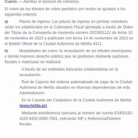
Cuarto. —
Aprobar el anuncio de cobranza.
El cobro de los tributos de cobro periódico por recibo se ajustará a los
siguientes criterios:
a)
Plazos de ingreso: Los plazos de ingreso en período voluntario
serán los establecidos en el Calendario Fiscal aprobado a través de Orden
del Titular de la Consejería de Hacienda número 2023001122 de fecha 10
de noviembre de 2023 y publicado con fecha 14 de noviembre de 2023 en
el Boletín Oficial de la Ciudad Autónoma de Melilla 6121.
b)
Modalidades de cobro: la recaudación de los tributos municipales
y demás ingresos derecho público que se gestionen mediante padrones
fiscales o matrículas se realizará:
·
A través de las entidades bancarias colaboradoras en la
recaudación.
·
Red de Cajeros del sistema automatizado de pago de la Ciudad
Autónoma de Melilla situados en diversas dependencias de esta
Administración.
·
En la Carpeta del Ciudadano de la Ciudad Autónoma de Melilla
(
www.melilla.es
)
.
·
Mediante transferencia bancaria al número de cuenta ES450182-
4220-8402-0000-7001, indicando NIF y Referencia/Número
Recibo.