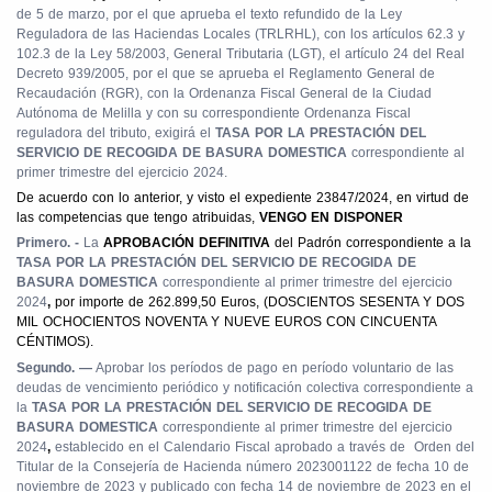
de 5 de marzo, por el que aprueba el texto refundido de la Ley
Reguladora de las Haciendas Locales (TRLRHL), con los artículos 62.3 y
102.3 de la Ley 58/2003, General Tributaria (LGT), el artículo 24 del Real
Decreto 939/2005, por el que se aprueba el Reglamento General de
Recaudación (RGR), con la Ordenanza Fiscal General de la Ciudad
Autónoma de Melilla y con su correspondiente Ordenanza Fiscal
reguladora del tributo, exigirá el
TASA POR LA PRESTACIÓN DEL
SERVICIO DE RECOGIDA DE BASURA DOMESTICA
correspondiente al
primer trimestre del ejercicio 2024.
De acuerdo con lo anterior, y visto el expediente 23847/2024, en virtud de
las competencias que tengo atribuidas,
VENGO EN DISPONER
Primero. -
La
APROBACIÓN DEFINITIVA
del Padrón correspondiente a la
TASA POR LA PRESTACIÓN DEL SERVICIO DE RECOGIDA DE
BASURA DOMESTICA
correspondiente al primer trimestre del ejercicio
2024
,
por importe de 262.899,50 Euros, (DOSCIENTOS SESENTA Y DOS
MIL OCHOCIENTOS NOVENTA Y NUEVE EUROS CON CINCUENTA
CÉNTIMOS).
Segundo. —
Aprobar los períodos de pago en período voluntario de las
deudas de vencimiento periódico y notificación colectiva correspondiente a
la
TASA POR LA PRESTACIÓN DEL SERVICIO DE RECOGIDA DE
BASURA DOMESTICA
correspondiente al primer trimestre del ejercicio
2024
,
establecido en el Calendario Fiscal aprobado a través de
Orden del
Titular de la Consejería de Hacienda número 2023001122 de fecha 10 de
noviembre de 2023 y publicado con fecha 14 de noviembre de 2023 en el