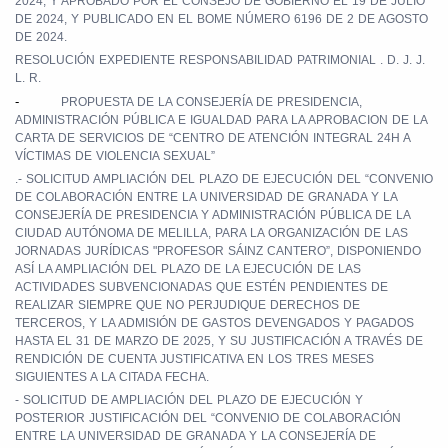
2024, Y APROBADO POR EL CONSEJO DE GOBIERNO EL 19 DE JULIO
DE 2024, Y PUBLICADO EN EL BOME NÚMERO 6196 DE 2 DE AGOSTO
DE 2024.
RESOLUCIÓN EXPEDIENTE RESPONSABILIDAD PATRIMONIAL . D. J. J.
L. R.
-
PROPUESTA DE LA CONSEJERÍA DE PRESIDENCIA,
ADMINISTRACIÓN PÚBLICA E IGUALDAD PARA LA APROBACION DE LA
CARTA DE SERVICIOS DE “CENTRO DE ATENCIÓN INTEGRAL 24H A
VÍCTIMAS DE VIOLENCIA SEXUAL”
.- SOLICITUD AMPLIACIÓN
DEL PLAZO DE EJECUCIÓN DEL “CONVENIO
DE COLABORACIÓN ENTRE LA UNIVERSIDAD DE GRANADA Y LA
CONSEJERÍA DE PRESIDENCIA Y ADMINISTRACIÓN PÚBLICA DE LA
CIUDAD AUTÓNOMA DE MELILLA, PARA LA ORGANIZACIÓN DE LAS
JORNADAS JURÍDICAS "PROFESOR SÁINZ CANTERO”, DISPONIENDO
ASÍ LA AMPLIACIÓN DEL PLAZO DE LA EJECUCIÓN DE LAS
ACTIVIDADES SUBVENCIONADAS QUE ESTÉN PENDIENTES DE
REALIZAR SIEMPRE QUE NO PERJUDIQUE DERECHOS DE
TERCEROS, Y LA ADMISIÓN DE GASTOS DEVENGADOS Y PAGADOS
HASTA EL 31 DE MARZO DE 2025, Y SU JUSTIFICACIÓN A TRAVÉS DE
RENDICIÓN DE CUENTA JUSTIFICATIVA EN LOS TRES MESES
SIGUIENTES A LA CITADA FECHA.
- SOLICITUD DE AMPLIACIÓN DEL PLAZO DE EJECUCIÓN Y
POSTERIOR JUSTIFICACIÓN DEL “CONVENIO DE COLABORACIÓN
ENTRE LA UNIVERSIDAD DE GRANADA Y LA CONSEJERÍA DE