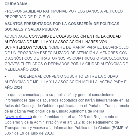
CIUDADANA
-
RESPONSABILIDAD PATRIMONIAL POR LOS DAÑOS A VEHÍCULO
PROPIEDAD DE D. C.E. G.
ASUNTOS PRESENTADOS POR LA CONSEJERÍA DE POLÍTICAS
SOCIALES Y SALUD PÚBLICA
-
ADDENDA AL
CONVENIO DE COLABORACIÓN ENTRE LA CIUDAD
AUTÓNOMA DE MELILLA Y LA ASOCIACIÓN LINARES VON
SCHMITERLOW "DULCE
NOMBRE DE MARÍA" PARA EL DESARROLLO
DE UN PROGRAMA ESPECIALIZADO DE ATENCIÓN A MENORES CON
DIAGNÓSTICOS DE TRASTORNOS PSIQUIÁTRICOS O PSICOLÓGICOS
GRAVES TUTELADOS O DERIVADOS POR LA CIUDAD AUTÓNOMA DE
MELILLA AÑO 2024.
-
ADDENDA AL CONVENIO SUSCRITO ENTRE LA CIUDAD
AUTÓNOMA DE MELILLA Y LA ASOCIACIÓN MELILLA
ACTIVA PARA EL
AÑO 2024
Lo que se comunica para su publicación y general conocimiento,
informándose que los acuerdos adoptados constarán íntegramente en las
Actas del Consejo de Gobierno publicadas en el Portal de Transparencia
de la página web oficial de la Ciudad Autónoma de Melilla
(
www.melilla.es
)
de conformidad con el art. 22.5 del Reglamento del
Gobierno y de la Administración y el art. 11.2 h) del Reglamento de
Transparencia y Acceso a la Información Pública de la Ciudad (BOME nº
5357 de 19 de julio de 2016).