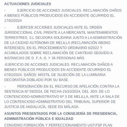
ACTUACIONES JUDICIALES
-
EJERCICIO DE ACCIONES JUDICIALES. RECLAMACIÓN DAÑOS
A BIENES PÚBLICOS PRODUCIDOS EN ACCIDENTE OCURRIDO EL
17/02/2024
-
EJERCER ACCIONES JUDICIALES ANTE EL ORDEN
JURISDICCIONAL CIVIL FRENTE A LA MERCANTIL MANTENIMIENTOS
TERRESTRES, S.L DEUDORA SOLIDARIA JUNTO A LA ADMINISTRACIÓN
DE LA CIUDAD AUTÓNOMA DE MELILLA (RECLAMACIÓN ABONO
INTERESES), EN EL PROCEDIMIENTO ORDINARIO 6/2022 Y
ACUMULADOS SOBRE RECLAMACIÓN DE CANTIDAD SEGUIDO A
INSTANCIAS DE D. F. A. G. Y 36 PERSONAS MÁS.
-EJERCICIO DE ACCIONES JUDICIALES. RECLAMACIÓN DAÑOS A
BIENES PÚBLICOS PRODUCIDOS EN ACCIDENTE OCURRIDO EL
07/02/2024. DAÑOS: MÁSTIL DE SUJECIÓN DE LA LUMINARIA
DECORATIVA DOBLADO POR SU BASE.
-
PERSONACIÓN EN EL RECURSO DE APELACIÓN CONTRA LA
SENTENCIA Nº 59/2024, DE FECHA 23/10/2024, DEL JDO. DE LO
CONTENCIOSO-ADMINISTRATIVO Nº 3 DE MELILLA, ANTE LA SALA DE
LO CONTENCIOSO-ADMINISTRATIVO DEL TRIBUNAL SUPERIOR DE
JUSTICIA DE ANDALUCÍA, SEDE EN MÁLAGA.
ASUNTOS PRESENTADOS POR LA CONSEJERÍA DE PRESIDENCIA,
ADMINISTRACIÓN PÚBLICA E IGUALDAD
CONVENIO FORMACIÓN Y PERFECCIONAMIENTO UGT-FSP PLAN