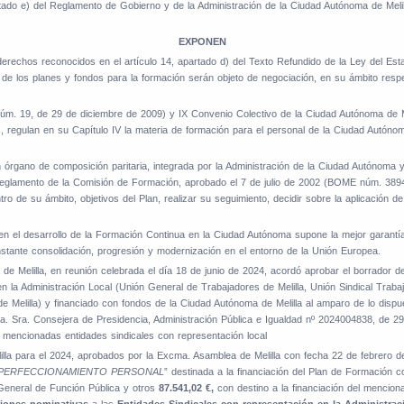
artado e) del Reglamento de Gobierno y de la Administración de la Ciudad Autónoma de Mel
EXPONEN
erechos reconocidos en el artículo 14, apartado d) del Texto Refundido de la Ley del Est
es de los planes y fondos para la formación serán objeto de negociación, en su ámbito res
 Núm. 19, de 29 de diciembre de 2009) y IX Convenio Colectivo de la Ciudad Autónoma de 
regulan en su Capítulo IV la materia de formación para el personal de la Ciudad Autónoma
órgano de composición paritaria, integrada por la Administración de la Ciudad Autónoma y
Reglamento de la Comisión de Formación, aprobado el 7 de julio de 2002 (BOME núm. 3894, 
o de su ámbito, objetivos del Plan, realizar su seguimiento, decidir sobre la aplicación d
n el desarrollo de la Formación Continua en la Ciudad Autónoma supone la mejor garantía
nstante consolidación, progresión y modernización en el entorno de la Unión Europea.
e Melilla, en reunión celebrada el día 18 de junio de 2024, acordó aprobar el borrador 
 la Administración Local (Unión General de Trabajadores de Melilla, Unión Sindical Trabaja
 de Melilla) y financiado con fondos de la Ciudad Autónoma de Melilla al amparo de lo disp
a. Sra. Consejera de Presidencia, Administración Pública e Igualdad nº 2024004838, de
s mencionadas entidades sindicales con representación local
la para el 2024, aprobados por la Excma. Asamblea de Melilla con fecha 22 de febrero d
PERFECCIONAMIENTO PERSONAL
” destinada a la financiación del Plan de Formación
 General de Función Pública y otros
87.541,02 €,
con destino a la financiación del menciona