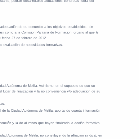
bstante, podrán desarrollarse actuaciones concretas fuera del
decuación de su contenido a los objetivos establecidos, sin
 así como a la Comisión Paritaria de Formación, órgano al que le
e fecha 27 de febrero de 2012.
de evaluación de necesidades formativas.
udad Autónoma de Melilla. Asimismo, en el supuesto de que se
del lugar de realización y la no conveniencia y/o adecuación de su
das.
l de la Ciudad Autónoma de Melilla, aportando cuanta información
ecución y la de alumnos que hayan finalizado la acción formativa
ad Autónoma de Melilla, no constituyendo la afiliación sindical, en