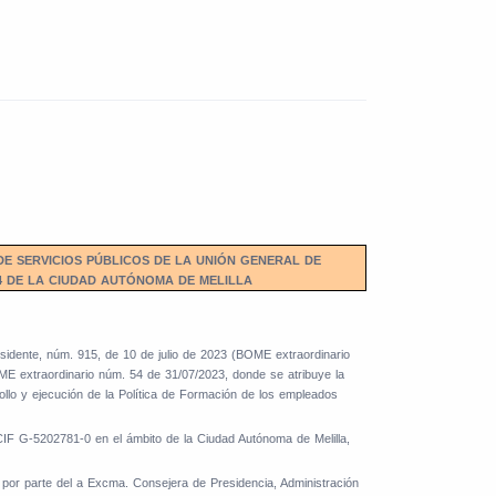
E SERVICIOS PÚBLICOS DE LA UNIÓN GENERAL DE
4 DE LA CIUDAD AUTÓNOMA DE MELILLA
esidente, núm. 915, de 10 de julio de 2023 (BOME extraordinario
ME extraordinario núm. 54 de 31/07/2023, donde se atribuye la
rollo y ejecución de la Política de Formación de los empleados
 G-5202781-0 en el ámbito de la Ciudad Autónoma de Melilla,
 por parte del a Excma. Consejera de Presidencia, Administración