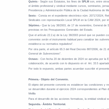
Quinto
.- Según sus Estatutos, los fines de
SPLM
son, entre otro
el ámbito profesional y sindical mediante cursos, seminarios, jornad
Presidencia y Administración Pública de la Ciudad Autónoma de Meli
Sexto
.- Consta en el expediente electrónico núm. 20717/2024, Re
Sindicales con representación Local SPLM en la CAM 2024, por im
Séptimo.-
Que la Ley 38/2003, de 17 de noviembre, General de Su
previstas en los Presupuestos Generales del Estado.
Que el artículo 22.2.a) de la Ley 38/2003 prevé que se pueden co
convenios serán el instrumento habitual para canalizar las subven
establezca su normativa reguladora
”.
Por otra parte, el artículo 65.3 del Real Decreto 887/2006, de 21 de
General de Subvenciones
”.
Octavo
.- Con fecha 20 de diciembre de 2024 se aprueba por la E
colaboración, de acuerdo con lo dispuesto en el Art. 33.5 aparta
Por todo lo expuesto, ambas partes acuerdan suscribir el presente
Primera.- Objeto del Convenio.
El objeto del presente convenio es establecer las condiciones y re
se desarrollen durante el ejercicio 2024 correspondientes al Pla
Melilla
Para el desarrollo de las acciones formativas, la entidad sindical 
Segunda.- Ámbito Territorial.