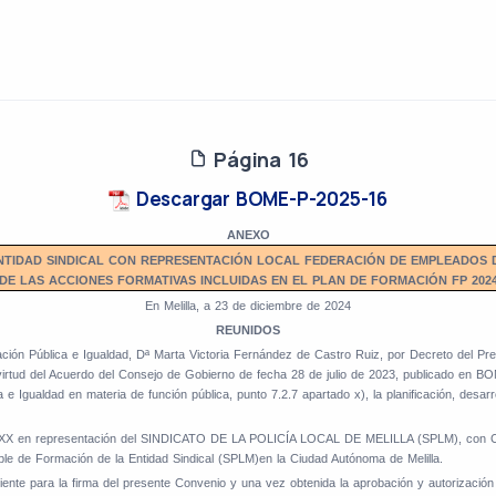
Página 16
Descargar BOME-P-2025-16
ANEXO
NTIDAD SINDICAL CON REPRESENTACIÓN LOCAL FEDERACIÓN DE EMPLEADOS D
DE LAS ACCIONES FORMATIVAS INCLUIDAS EN EL PLAN DE FORMACIÓN FP 202
En Melilla, a 23 de diciembre de 2024
REUNIDOS
ación Pública e Igualdad, Dª Marta Victoria Fernández de Castro Ruiz, por Decreto del Pr
virtud del Acuerdo del Consejo de Gobierno de fecha 28 de julio de 2023, publicado en BO
 e Igualdad en materia de función pública, punto 7.2.7 apartado x), la planificación, desar
XXX en representación del SINDICATO DE LA POLICÍA LOCAL DE MELILLA (SPLM), con CIF
le de Formación de la Entidad Sindical (SPLM)en la Ciudad Autónoma de Melilla.
nte para la firma del presente Convenio y una vez obtenida la aprobación y autorización