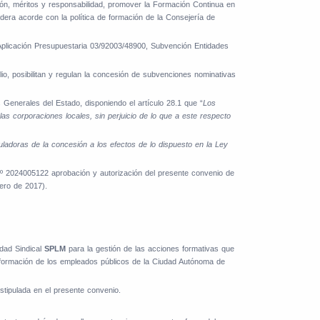
ón, méritos y responsabilidad, promover la Formación Continua en
sidera acorde con la política de formación de la Consejería de
Aplicación Presupuestaria 03/92003/48900, Subvención Entidades
, posibilitan y regulan la concesión de subvenciones nominativas
Generales del Estado, disponiendo el artículo 28.1 que “
Los
s corporaciones locales, sin perjuicio de lo que a este respecto
uladoras de la concesión a los efectos de lo dispuesto en la Ley
nº 2024005122 aprobación y autorización del presente convenio de
ero de 2017).
idad Sindical
SPLM
para la gestión de las acciones formativas que
a formación de los empleados públicos de la Ciudad Autónoma de
estipulada en el presente convenio.