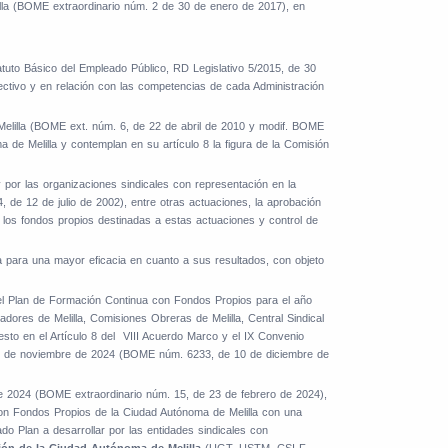
illa (BOME extraordinario núm. 2 de 30 de enero de 2017), en
atuto Básico del Empleado Público, RD Legislativo 5/2015, de 30
pectivo y en relación con las competencias de cada Administración
Melilla (BOME ext. núm. 6, de 22 de abril de 2010 y modif. BOME
 de Melilla y contemplan en su artículo 8 la figura de la Comisión
 por las organizaciones sindicales con representación en la
de 12 de julio de 2002), entre otras actuaciones, la aprobación
e los fondos propios destinadas a estas actuaciones y control de
 para una mayor eficacia en cuanto a sus resultados, con objeto
del Plan de Formación Continua con Fondos Propios para el año
dores de Melilla, Comisiones Obreras de Melilla, Central Sindical
uesto en el Artículo 8 del VIII Acuerdo Marco y el IX Convenio
 29 de noviembre de 2024 (BOME núm. 6233, de 10 de diciembre de
e 2024 (BOME extraordinario núm. 15, de 23 de febrero de 2024),
 con Fondos Propios de la Ciudad Autónoma de Melilla con una
do Plan a desarrollar por las entidades sindicales con