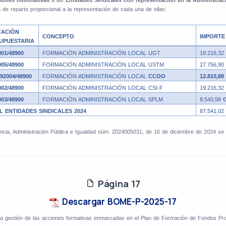
iones nominativas
a las
Entidades Sindicales con representación en la Administra
e reparto proporcional a la representación de cada una de ellas:
CACIÓN
CONCEPTO
IMPORTE
UPUESTARIA
001/48900
FORMACIÓN ADMINISTRACIÓN LOCAL UGT
19.216,32
005/48900
FORMACIÓN ADMINISTRACIÓN LOCAL USTM
27.756,90
2004/48900
FORMACIÓN ADMINISTRACIÓN LOCAL
CCOO
12.810,88
002/48900
FORMACIÓN ADMINISTRACIÓN LOCAL CSI-F
19.216,32
003/48900
FORMACIÓN ADMINISTRACIÓN LOCAL SPLM
8.540,58 €
L ENTIDADES SINDICALES 2024
87.541,02
ncia, Administración Pública e Igualdad núm. 2024005031, de 16 de diciembre de 2024 se
Página 17
Descargar BOME-P-2025-17
 la gestión de las acciones formativas enmarcadas en el Plan de Formación de Fondos Pro