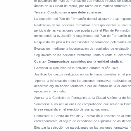
El desarrollo del Plan de Formación con Fondos Propios se identif
ámbito de la Ciudad de Melilla, por razón de la materia formativa a 
Tercera. Condiciones a que debe sujetarse.
La ejecución del Plan de Formación deberá ajustarse a las siguien
1.
Realización de las acciones formativas correspondientes al Plan 
perjuicio de las variaciones que pueda sufrir el Plan de Formació
corresponde la evaluación y seguimiento del Plan de Formación de
2.
Respuesta del plan a las necesidades de formación detectadas en l
3.
Evaluación, mediante la incorporación de resultados de evaluación 
4.
Seguimiento de las acciones formativas, tanto durante su desarroll
Cuarta.- Compromisos asumidos por la entidad sindical.
a.
Gestionar la ejecución de la actividad durante el año 2024.
b.
Justificar los gastos realizados en los términos previstos en el pr
c.
Aportar la información sobre las acciones formativas realizadas 
desarrolle alguna acción formativa fuera del ámbito de la ciudad de
ejecución en la ciudad.
d.
Aportar a la Comisión de Formación de la Ciudad Autónoma de Meli
e.
Someterse a las actuaciones de comprobación que realice la Direcc
le sea requerida en el ejercicio de sus actuaciones.
f.
Comunicar al Centro de Estudio y Formación la relación de alumnos
correspondiente, al objeto de expedición de Diplomas de asistenci
g.
Efectuar la selección de participantes en las acciones formativas,