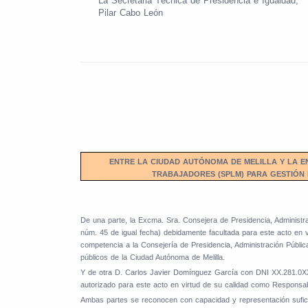
La Secretaria Técnica de Presidencia e Igualdad,
Pilar Cabo León
ENTRE LA CIUDAD AUTÓNOMA DE MELILLA Y LA E
TRABAJADORES (SPLM) PARA GESTIÓN 
De una parte, la Excma. Sra. Consejera de Presidencia, Administr
núm. 45 de igual fecha) debidamente facultada para este acto en 
competencia a la Consejería de Presidencia, Administración Pública
públicos de la Ciudad Autónoma de Melilla.
Y de otra D. Carlos Javier Domínguez García con DNI XX.281.0
autorizado para este acto en virtud de su calidad como Responsab
Ambas partes se reconocen con capacidad y representación suficie