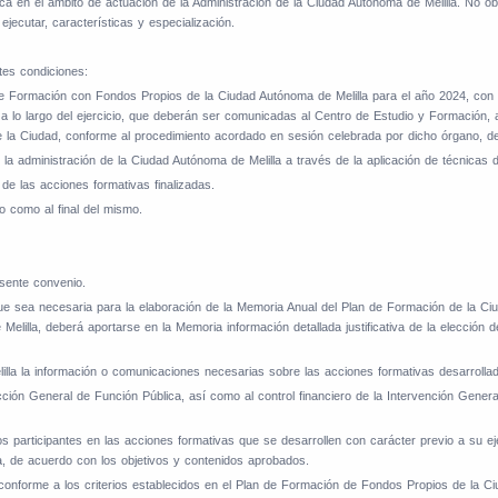
ica en el ámbito de actuación de la Administración de la Ciudad Autónoma de Melilla. No o
ejecutar, características y especialización.
tes condiciones:
de Formación con Fondos Propios de la Ciudad Autónoma de Melilla para el año 2024, con a
n a lo largo del ejercicio, que deberán ser comunicadas al Centro de Estudio y Formación,
 la Ciudad, conforme al procedimiento acordado en sesión celebrada por dicho órgano, d
a administración de la Ciudad Autónoma de Melilla a través de la aplicación de técnicas 
de las acciones formativas finalizadas.
o como al final del mismo.
esente convenio.
que sea necesaria para la elaboración de la Memoria Anual del Plan de Formación de la Ci
 Melilla, deberá aportarse en la Memoria información detallada justificativa de la elección 
lla la información o comunicaciones necesarias sobre las acciones formativas desarrolla
ión General de Función Pública, así como al control financiero de la Intervención Genera
 participantes en las acciones formativas que se desarrollen con carácter previo a su ej
a, de acuerdo con los objetivos y contenidos aprobados.
 conforme a los criterios establecidos en el Plan de Formación de Fondos Propios de la Ciud