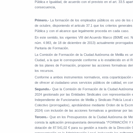
Pública e Igualdad, de acuerdo con el previsto en el art. 33.5 ap
consecuencia,
Primero.-
La formación de los empleados públicos es uno de los d
de octubre, disponiendo el articulo 37.1 que los criterios general
Pública y con el alcance que legalmente proceda en cada caso.
En este sentido, los vigentes VIII del Acuerdo Marco (B0ME ext.
núm. 4.983, de 18 de diciembre de 2013) actualmente prorrogados, 
Paritaria de Formación.
La Comisión de Formación de la Ciudad Autónoma de Melilla es un 
Ciudad, a la que le corresponde conforme a lo establecido en el 
de los planes de Formación, proponer las acciones formativas dentr
los recursos.
Conforme a ambos instrumentos normativos, esta coparticipación e
de ofrecer al ciudadano unos servicios públicos de calidad, en co
Segundo.-
Que la Comisión de Formación de la Ciudad Autónoma d
2024 gestionado por las Entidades Sindicales con representación en
Independiente de Funcionarios de Melilla y Sindicato Policía Local
Colectivo (prorrogados), aprobándose mediante Orden de la Excm
2024) con inclusión de las acciones formativas a gestionar por la
Tercero.-
Que en los Presupuestos de la Ciudad Autónoma de Melil
consta la aplicación presupuestaria denominada “
FORMACIÓN Y 
dotación de 87.541,02 € para su gestión a través de la Dirección