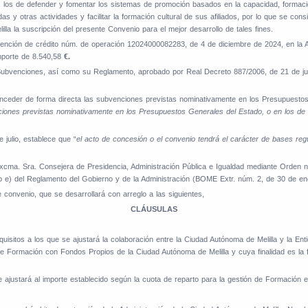
s los de defender y fomentar los sistemas de promoción basados en la capacidad, formaci
as y otras actividades y facilitar la formación cultural de sus afiliados, por lo que se con
lla la suscripción del presente Convenio para el mejor desarrollo de tales fines.
tención de crédito núm. de operación 12024000082283, de 4 de diciembre de 2024, en la 
porte de 8.540,58
€.
bvenciones, así como su Reglamento, aprobado por Real Decreto 887/2006, de 21 de julio
nceder de forma directa las subvenciones previstas nominativamente en los Presupuestos 
ciones previstas nominativamente en los Presupuestos Generales del Estado, o en los de la
 julio, establece que “
el acto de concesión o el convenio tendrá el carácter de bases reg
xcma. Sra. Consejera de Presidencia, Administración Pública e Igualdad mediante Orden 
do e) del Reglamento del Gobierno y de la Administración (BOME Extr. núm. 2, de 30 de en
 convenio, que se desarrollará con arreglo a las siguientes,
CLÁUSULAS
quisitos a los que se ajustará la colaboración entre la Ciudad Autónoma de Melilla y la Ent
n de Formación con Fondos Propios de la Ciudad Autónoma de Melilla y cuya finalidad es l
se ajustará al importe establecido según la cuota de reparto para la gestión de Formación 