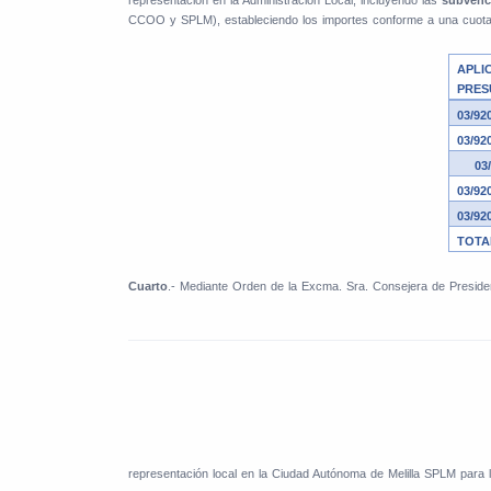
representación en la Administración Local, incluyendo las
subvenc
CCOO y SPLM), estableciendo los importes conforme a una cuota d
APLI
PRES
03/92
03/92
03/9
03/92
03/92
TOTA
Cuarto
.- Mediante Orden de la Excma. Sra. Consejera de Preside
representación local en la Ciudad Autónoma de Melilla SPLM para