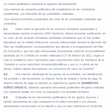
La cuenta justificativa contendrá la siguiente documentación:
Una memoria de actuación justificativa del cumplimiento de las condiciones
establecidas, con indicación de las actividades realizadas.
Una memoria económica justificativa del coste de las actividades realizadas que
contendrá:
b.1.
Datos sobre la ejecución de las acciones formativas gestionadas y
desarrolladas durante el ejercicio 2024. Asimismo, deberá presentar justificación, en
su caso, de las acciones formativas aprobadas inicialmente que no han podido
ejecutarse por la entidad sindical por razones sobrevenidas durante la ejecución del
Plan, las modificaciones correspondientes que afecten a la programación del Plan
de Formación y que han sido comunicadas previamente conforme al procedimiento
aprobado por la Comisión en sesión celebrada el 27 de febrero de 2012, según el
cual se estableció como
“mecanismo para comunicación entre los miembros de la
Comisión el correo electrónico formacion@melilla.es y que si, a criterio de las
partes, hubiera alguna discrepancia, se convocaría de nuevo la Comisión”
.
b.2.
Una relación clasificada de los gastos de la actividad, con identificación
del acreedor y del documento, su importe, fecha de emisión y fecha de pago. El
importe máximo de pago en efectivo no superará la cuantía de
QUINIENTOS
EUROS (500,00 €)
, debiendo aportarse documento justificativo del gasto realizado
con suficiente detalle, así como su imputación a la actividad formativa.
b.3.
Originales de los documentos justificativos de los gastos: facturas o
demás documentos de valor probatorio en el tráfico mercantil o con eficacia
administrativa incorporados en la relación a que se hace referencia en el párrafo