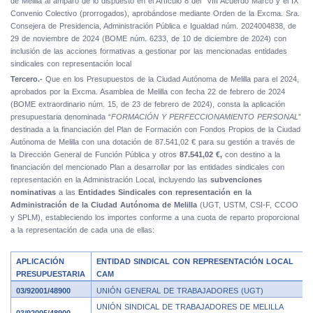
de Melilla al amparo de lo dispuesto en el Artículo 8 del
VIII Acuerdo Marco y el IX
Convenio Colectivo (prorrogados), aprobándose mediante Orden de la Excma. Sra.
Consejera de Presidencia, Administración Pública e Igualdad núm. 2024004838, de
29 de noviembre de 2024 (BOME núm. 6233, de 10 de diciembre de 2024) con
inclusión de las acciones formativas a gestionar por las mencionadas entidades
sindicales con representación local
Tercero.-
Que en los Presupuestos de la Ciudad Autónoma de Melilla para el 2024,
aprobados por la Excma. Asamblea de Melilla con fecha 22 de febrero de 2024
(BOME extraordinario núm. 15, de 23 de febrero de 2024), consta la aplicación
presupuestaria denominada “
FORMACIÓN Y PERFECCIONAMIENTO PERSONAL
”
destinada a la financiación del Plan de Formación con Fondos Propios de la Ciudad
Autónoma de Melilla con una dotación de 87.541,02 € para su gestión a través de
la Dirección General de Función Pública y otros
87.541,02 €,
con destino a la
financiación del mencionado Plan a desarrollar por las entidades sindicales con
representación en la Administración Local, incluyendo las
subvenciones
nominativas
a las
Entidades Sindicales con representación en la
Administración de la Ciudad Autónoma de Melilla
(UGT, USTM, CSI-F, CCOO
y SPLM), estableciendo los importes conforme a una cuota de reparto proporcional
a la representación de cada una de ellas:
APLICACIÓN
ENTIDAD SINDICAL CON REPRESENTACIÓN LOCAL
PRESUPUESTARIA
CAM
03/92001/48900
UNIÓN GENERAL DE TRABAJADORES (UGT)
UNIÓN SINDICAL DE TRABAJADORES DE MELILLA