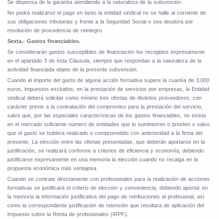
Se dispensa de la garantía atendiendo a la naturaleza de la subvención.
No podrá realizarse el pago en tanto la entidad sindical no se halle al corriente de
sus obligaciones tributarias y frente a la Seguridad Social o sea deudora por
resolución de procedencia de reintegro.
Sexta.- Gastos financiables.
Se considerarán gastos susceptibles de financiación los recogidos expresamente
en el apartado 3 de esta Cláusula, siempre que respondan a la naturaleza de la
actividad financiada objeto de la presente subvención.
Cuando el importe del gasto de alguna acción formativa supere la cuantía de 3.000
euros, impuestos excluidos, en la prestación de servicios por empresas, la Entidad
sindical deberá solicitar como mínimo tres ofertas de distintos proveedores, con
carácter previo a la contratación del compromiso para la prestación del servicio,
salvo que, por las especiales características de los gastos financiables, no exista
en el mercado suficiente número de entidades que lo suministren o presten o salvo
que el gasto se hubiera realizado o comprometido con anterioridad a la firma del
presente. La elección entre las ofertas presentadas, que deberán aportarse en la
justificación, se realizará conforme a criterios de eficiencia y economía, debiendo
justificarse expresamente en una memoria la elección cuando no recaiga en la
propuesta económica más ventajosa.
Cuando se contrate directamente con profesionales para la realización de acciones
formativas se justificará el criterio de elección y conveniencia, debiendo aportar en
la memoria la información justificativa del pago de retribuciones al profesional, así
como la correspondiente justificación de retención que resultara de aplicación del
Impuesto sobre la Renta de profesionales (IRPF).