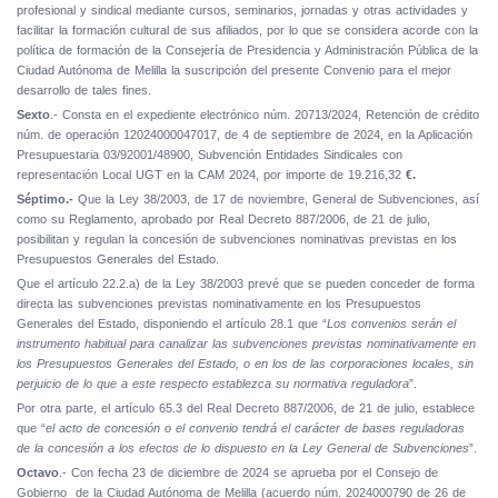
profesional y sindical mediante cursos, seminarios, jornadas y otras actividades y
facilitar la formación cultural de sus afiliados, por lo que se considera acorde con la
política de formación de la Consejería de Presidencia y Administración Pública de la
Ciudad Autónoma de Melilla la suscripción del presente Convenio para el mejor
desarrollo de tales fines.
Sexto
.- Consta en el expediente electrónico núm. 20713/2024, Retención de crédito
núm. de operación 12024000047017, de 4 de septiembre de 2024, en la Aplicación
Presupuestaria 03/92001/48900, Subvención Entidades Sindicales con
representación Local UGT en la CAM 2024, por importe de 19.216,32
€.
Séptimo.-
Que la Ley 38/2003, de 17 de noviembre, General de Subvenciones, así
como su Reglamento, aprobado por Real Decreto 887/2006, de 21 de julio,
posibilitan y regulan la concesión de subvenciones nominativas previstas en los
Presupuestos Generales del Estado.
Que el artículo 22.2.a) de la Ley 38/2003 prevé que se pueden conceder de forma
directa las subvenciones previstas nominativamente en los Presupuestos
Generales del Estado, disponiendo el artículo 28.1 que “
Los convenios serán el
instrumento habitual para canalizar las subvenciones previstas nominativamente en
los Presupuestos Generales del Estado, o en los de las corporaciones locales, sin
perjuicio de lo que a este respecto establezca su normativa reguladora
”.
Por otra parte, el artículo 65.3 del Real Decreto 887/2006, de 21 de julio, establece
que “
el acto de concesión o el convenio tendrá el carácter de bases reguladoras
de la concesión a los efectos de lo dispuesto en la Ley General de Subvenciones
”.
Octavo
.- Con fecha 23 de diciembre de 2024 se aprueba por el Consejo de
Gobierno
de la Ciudad Autónoma de Melilla (acuerdo núm. 2024000790 de 26 de