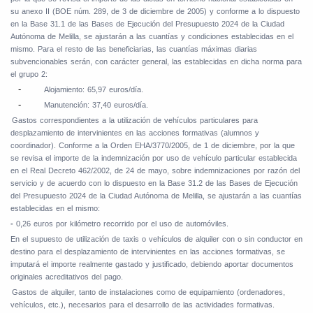
su anexo II (BOE núm. 289, de 3 de diciembre de 2005) y conforme a lo dispuesto
en la Base 31.1 de las Bases de Ejecución del Presupuesto 2024 de la Ciudad
Autónoma de Melilla, se ajustarán a las cuantías y condiciones establecidas en el
mismo. Para el resto de las beneficiarias, las cuantías máximas diarias
subvencionables serán, con carácter general, las establecidas en dicha norma para
el grupo 2:
-
Alojamiento: 65,97 euros/día.
-
Manutención: 37,40 euros/día.
Gastos correspondientes a la utilización de vehículos particulares para
desplazamiento de intervinientes en las acciones formativas (alumnos y
coordinador). Conforme a la Orden EHA/3770/2005, de 1 de diciembre, por la que
se revisa el importe de la indemnización por uso de vehículo particular establecida
en el Real Decreto 462/2002, de 24 de mayo, sobre indemnizaciones por razón del
servicio y de acuerdo con lo dispuesto en la Base 31.2 de las Bases de Ejecución
del Presupuesto 2024 de la Ciudad Autónoma de Melilla, se ajustarán a las cuantías
establecidas en el mismo:
-
0,26 euros por kilómetro recorrido por el uso de automóviles.
En el supuesto de utilización de taxis o vehículos de alquiler con o sin conductor en
destino para el desplazamiento de intervinientes en las acciones formativas, se
imputará el importe realmente gastado y justificado, debiendo aportar documentos
originales acreditativos del pago.
Gastos de alquiler, tanto de instalaciones como de equipamiento (ordenadores,
vehículos, etc.), necesarios para el desarrollo de las actividades formativas.