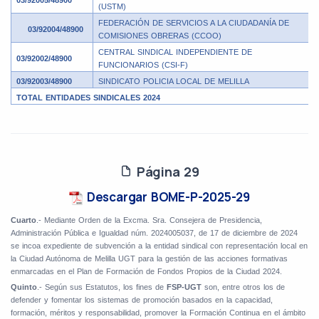
03/92005/48900
(USTM)
FEDERACIÓN DE SERVICIOS A LA CIUDADANÍA DE
03/92004/48900
COMISIONES OBRERAS (CCOO)
CENTRAL SINDICAL INDEPENDIENTE DE
03/92002/48900
FUNCIONARIOS (CSI-F)
03/92003/48900
SINDICATO POLICIA LOCAL DE MELILLA
TOTAL ENTIDADES SINDICALES 2024
Página 29
Descargar BOME-P-2025-29
Cuarto
.- Mediante Orden de la Excma. Sra. Consejera de Presidencia,
Administración Pública e Igualdad núm. 2024005037, de 17 de diciembre de 2024
se incoa expediente de
subvención a la entidad sindical con representación local en
la Ciudad Autónoma de Melilla UGT para la gestión de las acciones formativas
enmarcadas en el Plan de Formación de Fondos Propios de la Ciudad 2024.
Quinto
.- Según sus Estatutos, los fines de
FSP-UGT
son, entre otros los de
defender y fomentar los sistemas de promoción basados en la capacidad,
formación, méritos y responsabilidad, promover la Formación Continua en el ámbito