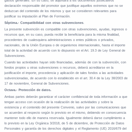
gastos generales. En su caso, se adjuntará a los documentos justificativos
declaración responsable del promotor que justifique aquellos extremos que no se
deduzcan del contenido de los mismos y que se consideren relevantes para
justificar su imputación al Plan de Formación.
Séptima.- Compatibilidad con otras subvenciones
.
La presente subvención es compatible con otras subvenciones, ayudas, ingresos o
recursos que, en su caso, pueda recibir la beneficiaria para la misma finalidad,
procedentes de cualesquiera administraciones o entes públicos o privados,
nacionales, de la Unión Europea o de organismos internacionales, hasta el importe
total de la actividad de acuerdo con lo dispuesto en el Art. 19.3 de Ley General de
Subvenciones.
Cuando las actividades hayan sido financiadas, además de con la subvención, con
fondos propios u otras subvenciones o recursos, deberá acreditarse en la
justificación el importe, procedencia y aplicación de tales fondos a las actividades
subvencionadas, de acuerdo con lo establecido en el art. 30.4 de la Ley 38/2003 de
17 de noviembre, General de Subvenciones.
Octava.- Protección de datos.
Ambas partes deberán garantizar el carácter confidencial de toda información a que
tengan acceso con ocasión de la realización de las actividades y sobre la
existencia y el contenido del presente Convenio, salvo por las comunicaciones que
se acuerden al respecto según lo previsto en el mismo, debiendo en consecuencia
mantener todo ello de manera reservada. Igualmente deberá darse cumplimiento a
lo previsto en la Ley Orgánica 3/2018, de 5 de diciembre, de Protección de Datos
Personales y garantía de los derechos digitales y el Reglamento (UE) 2016/679 del