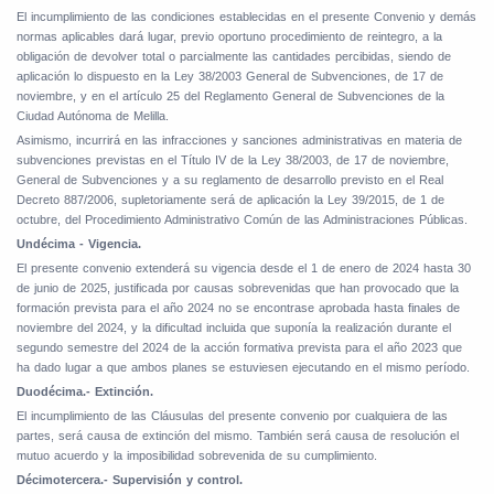
El incumplimiento de las condiciones establecidas en el presente Convenio y demás
normas aplicables dará lugar, previo oportuno procedimiento de reintegro, a la
obligación de devolver total o parcialmente las cantidades percibidas, siendo de
aplicación lo dispuesto en la Ley
38/2003 General de Subvenciones, de 17 de
noviembre, y en el artículo 25 del Reglamento General de Subvenciones de la
Ciudad Autónoma de Melilla.
Asimismo, incurrirá en las infracciones y sanciones administrativas en materia de
subvenciones previstas en el Título IV de la Ley 38/2003, de 17 de noviembre,
General de Subvenciones y a su reglamento de desarrollo previsto en el Real
Decreto 887/2006, supletoriamente será de aplicación la Ley 39/2015, de 1 de
octubre, del Procedimiento Administrativo Común de las Administraciones Públicas.
Undécima - Vigencia.
El presente convenio extenderá su vigencia desde el 1 de enero de 2024 hasta 30
de junio de 2025, justificada por causas sobrevenidas que han provocado que la
formación prevista para el año 2024 no se encontrase aprobada hasta finales de
noviembre del 2024, y la dificultad incluida que suponía la realización durante el
segundo semestre del 2024 de la acción formativa prevista para el año 2023 que
ha dado lugar a que ambos planes se estuviesen ejecutando en el mismo período.
Duodécima.- Extinción.
El incumplimiento de las Cláusulas del presente convenio por cualquiera de las
partes, será causa de extinción del mismo. También será causa de resolución el
mutuo acuerdo y la imposibilidad sobrevenida de su cumplimiento.
Décimotercera.- Supervisión y control.