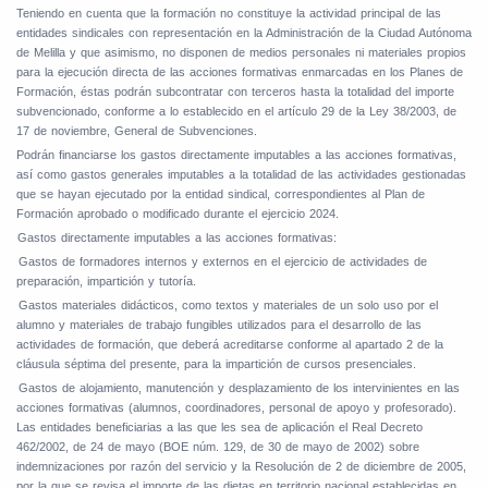
Teniendo en cuenta que la formación no constituye la actividad principal de las
entidades sindicales con representación en la Administración de la Ciudad Autónoma
de Melilla y que asimismo, no disponen de medios personales ni materiales propios
para la ejecución directa de las acciones formativas enmarcadas en los Planes de
Formación, éstas podrán subcontratar con terceros hasta la totalidad del importe
subvencionado, conforme a lo establecido en el artículo 29 de la Ley 38/2003, de
17 de noviembre, General de Subvenciones.
Podrán financiarse los gastos directamente imputables a las acciones formativas,
así como gastos generales imputables a la totalidad de las actividades gestionadas
que se hayan ejecutado por la entidad sindical, correspondientes al Plan de
Formación aprobado o modificado durante el ejercicio 2024.
.
Gastos directamente imputables a las acciones formativas:
Gastos de formadores internos y externos en el ejercicio de actividades de
preparación, impartición y tutoría.
Gastos materiales didácticos, como textos y materiales de un solo uso por el
alumno y materiales de trabajo fungibles utilizados para el desarrollo de las
actividades de formación, que deberá acreditarse conforme al apartado 2 de la
cláusula séptima del presente, para la impartición de cursos presenciales.
Gastos de alojamiento, manutención y desplazamiento de los intervinientes en las
acciones formativas (alumnos, coordinadores, personal de apoyo y profesorado).
Las entidades beneficiarias a las que les sea de aplicación el Real Decreto
462/2002, de 24 de mayo (BOE núm. 129, de 30 de mayo de 2002) sobre
indemnizaciones por razón del servicio y la Resolución de 2 de diciembre de 2005,
por la que se revisa el importe de las dietas en territorio nacional establecidas en