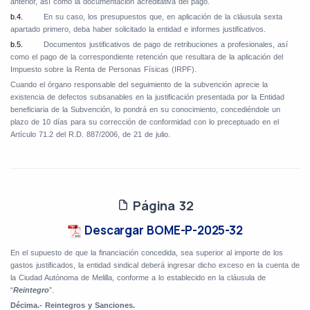
anterior, así como la documentación acreditativa del pago.
b.4.
En su caso, los presupuestos que, en aplicación de la cláusula sexta
apartado primero, deba haber solicitado la entidad e informes justificativos.
b.5.
Documentos justificativos de pago de retribuciones a profesionales, así
como el pago de la correspondiente retención que resultara de la aplicación del
Impuesto sobre la Renta de Personas Físicas (IRPF).
Cuando el órgano responsable del seguimiento de la subvención aprecie la
existencia de defectos subsanables en la justificación presentada por la Entidad
beneficiaria de la Subvención, lo pondrá en su conocimiento, concediéndole un
plazo de 10 días para su corrección de conformidad con lo preceptuado en el
Artículo 71.2 del R.D. 887/2006, de 21 de julio.
Página 32
Descargar BOME-P-2025-32
En el supuesto de que la financiación concedida, sea superior al importe de los
gastos justificados, la entidad sindical deberá ingresar dicho exceso en la cuenta de
la Ciudad Autónoma de Melilla, conforme a lo establecido en la cláusula de
“
Reintegro
”.
Décima.- Reintegros y Sanciones.