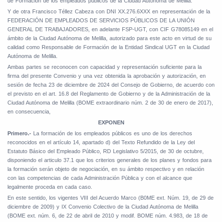
de Formación de los empleados públicos de la Ciudad Autónoma de Melilla.
Y de otra Francisco Téllez Cabeza con DNI XX.276.6XXX en representación de la
FEDERACIÓN DE EMPLEADOS DE SERVICIOS PÚBLICOS DE LA UNIÓN
GENERAL DE TRABAJADORES, en adelante FSP-UGT, con CIF G78085149 en el
ámbito de la Ciudad Autónoma de Melilla, autorizado para este acto en virtud de su
calidad como Responsable de Formación de la Entidad Sindical UGT en la Ciudad
Autónoma de Melilla.
Ambas partes se reconocen con capacidad y representación suficiente para la
firma del presente Convenio y una vez obtenida la aprobación y autorización, en
sesión de fecha 23 de diciembre de 2024 del Consejo de Gobierno, de acuerdo con
el previsto en el art. 16.8 del Reglamento de Gobierno y de la Administración de la
Ciudad Autónoma de Melilla (BOME extraordinario núm. 2 de 30 de enero de 2017),
en consecuencia,
EXPONEN
Primero.-
La formación de los empleados públicos es uno de los derechos
reconocidos en el artículo 14, apartado d) del Texto Refundido de la Ley del
Estatuto Básico del Empleado Público, RD Legislativo 5/2015, de 30 de octubre,
disponiendo el articulo 37.1 que los criterios generales de los planes y fondos para
la formación serán objeto de negociación, en su ámbito respectivo y en relación
con las competencias de cada Administración Pública y con el alcance que
legalmente proceda en cada caso.
En este sentido, los vigentes VIII del Acuerdo Marco (B0ME ext. Núm. 19, de 29 de
diciembre de 2009) y IX Convenio Colectivo de la Ciudad Autónoma de Melilla
(BOME ext. núm. 6, de 22 de abril de 2010 y modif. BOME núm. 4.983, de 18 de