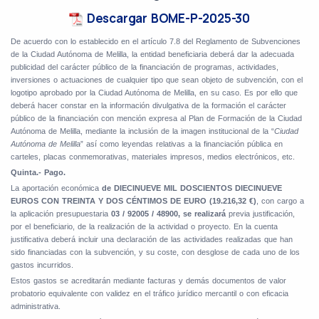
Descargar BOME-P-2025-30
De acuerdo con lo establecido en el artículo 7.8 del Reglamento de Subvenciones
de la Ciudad Autónoma de Melilla, la entidad beneficiaria deberá dar la adecuada
publicidad del carácter público de la financiación de programas, actividades,
inversiones o actuaciones de cualquier tipo que sean objeto de subvención, con el
logotipo aprobado por la Ciudad Autónoma de Melilla, en su caso. Es por ello que
deberá hacer constar en la información divulgativa de la formación el carácter
público de la financiación con mención expresa al Plan de Formación de la Ciudad
Autónoma de Melilla, mediante la inclusión de la imagen institucional de la “
Ciudad
Autónoma de Melilla
” así como leyendas relativas a la financiación pública en
carteles, placas conmemorativas, materiales impresos, medios electrónicos, etc.
Quinta.- Pago.
La aportación económica
de DIECINUEVE MIL DOSCIENTOS DIECINUEVE
EUROS CON TREINTA Y DOS CÉNTIMOS DE EURO (19.216,32 €)
, con cargo a
la aplicación presupuestaria
03 / 92005 / 48900, se realizará
previa justificación,
por el beneficiario, de la realización de la actividad o proyecto. En la cuenta
justificativa deberá incluir una declaración de las actividades realizadas que han
sido financiadas con la subvención, y su coste, con desglose de cada uno de los
gastos incurridos.
Estos gastos se acreditarán mediante facturas y demás documentos de valor
probatorio equivalente con validez en el tráfico jurídico mercantil o con eficacia
administrativa.