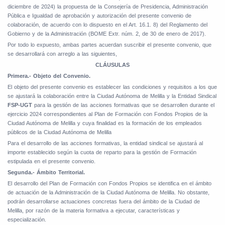
diciembre de 2024) la propuesta de la Consejería de Presidencia, Administración
Pública e Igualdad de aprobación y autorización del presente convenio de
colaboración, de acuerdo con lo dispuesto en el Art. 16.1. 8) del Reglamento del
Gobierno y de la Administración (BOME Extr. núm. 2, de 30 de enero de 2017).
Por todo lo expuesto, ambas partes acuerdan suscribir el presente convenio, que
se desarrollará con arreglo a las siguientes,
CLÁUSULAS
Primera.- Objeto del Convenio.
El objeto del presente convenio es establecer las condiciones y requisitos a los que
se ajustará la colaboración entre la Ciudad Autónoma de Melilla y la Entidad Sindical
FSP-UGT
para la gestión de las acciones formativas que se desarrollen durante el
ejercicio 2024 correspondientes al Plan de Formación con Fondos Propios de la
Ciudad Autónoma de Melilla y cuya finalidad es la formación de los empleados
públicos de la Ciudad Autónoma de Melilla
Para el desarrollo de las acciones formativas, la entidad sindical se ajustará al
importe establecido según la cuota de reparto para la gestión de Formación
estipulada en el presente convenio.
Segunda.- Ámbito Territorial.
El desarrollo del Plan de Formación con Fondos Propios se identifica en el ámbito
de actuación de la Administración de la Ciudad Autónoma de Melilla. No obstante,
podrán desarrollarse actuaciones concretas fuera del ámbito de la Ciudad de
Melilla, por razón de la materia formativa a ejecutar, características y
especialización.