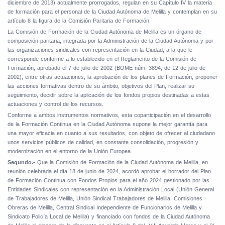
diciembre de 2013) actualmente prorrogados, regulan en su Capítulo IV la materia
de formación para el personal de la Ciudad Autónoma de Melilla y contemplan en su
artículo 8 la figura de la Comisión Paritaria de Formación.
La Comisión de Formación de la Ciudad Autónoma de Melilla es un órgano de
composición paritaria, integrada por la Administración de la Ciudad Autónoma y por
las organizaciones sindicales con representación en la Ciudad, a la que le
corresponde conforme a lo establecido en el Reglamento de la Comisión de
Formación, aprobado el 7 de julio de 2002 (BOME núm. 3894, de 12 de julio de
2002), entre otras actuaciones, la aprobación de los planes de Formación, proponer
las acciones formativas dentro de su ámbito, objetivos del Plan, realizar su
seguimiento, decidir sobre la aplicación de los fondos propios destinadas a estas
actuaciones y control de los recursos.
Conforme a ambos instrumentos normativos, esta coparticipación en el desarrollo
de la Formación Continua en la Ciudad Autónoma supone la mejor garantía para
una mayor eficacia en cuanto a sus resultados, con objeto de ofrecer al ciudadano
unos servicios públicos de calidad, en constante consolidación, progresión y
modernización en el entorno de la Unión Europea.
Segundo.-
Que la Comisión de Formación de la Ciudad Autónoma de Melilla, en
reunión celebrada el día 18 de junio de 2024, acordó aprobar el borrador del Plan
de Formación Continua con Fondos Propios para el año 2024 gestionado por las
Entidades Sindicales con representación en la Administración Local (Unión General
de Trabajadores de Melilla, Unión Sindical Trabajadores de Melilla, Comisiones
Obreras de Melilla, Central Sindical Independiente de Funcionarios de Melilla y
Sindicato Policía Local de Melilla) y financiado con fondos de la Ciudad Autónoma