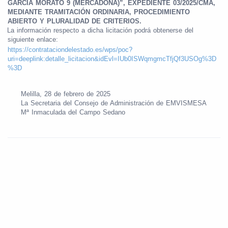
GARCÍA MORATO 9 (MERCADONA)”, EXPEDIENTE 03/2025/CMA,
MEDIANTE TRAMITACIÓN ORDINARIA, PROCEDIMIENTO
ABIERTO Y PLURALIDAD DE CRITERIOS.
La información respecto a dicha licitación podrá obtenerse del
siguiente enlace:
https://contrataciondelestado.es/wps/poc?
uri=deeplink:detalle_licitacion&idEvl=IUb0ISWqmgmcTfjQf3USOg%3D
%3D
Melilla, 28 de febrero de 2025
La Secretaria del Consejo de Administración de EMVISMESA
Mª Inmaculada del Campo Sedano