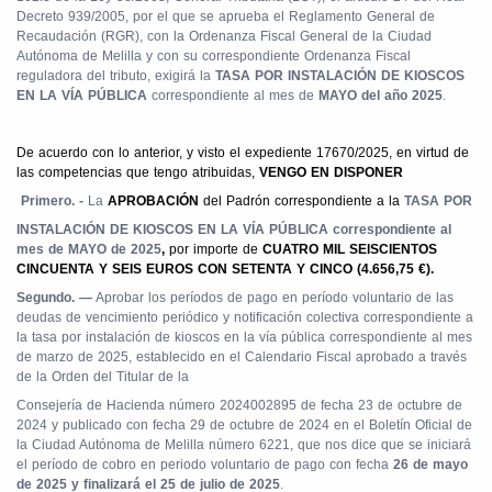
Decreto 939/2005, por el que se aprueba el Reglamento General de
Recaudación (RGR), con la Ordenanza Fiscal General de la Ciudad
Autónoma de Melilla y con su correspondiente Ordenanza Fiscal
reguladora del tributo, exigirá la
TASA POR INSTALACIÓN DE KIOSCOS
EN LA VÍA PÚBLICA
correspondiente al mes de
MAYO del año 2025
.
De acuerdo con lo anterior, y visto el expediente 17670/2025, en virtud de
las competencias que tengo atribuidas,
VENGO EN DISPONER
Primero. -
La
APROBACIÓN
del Padrón correspondiente a la
TASA POR
INSTALACIÓN DE KIOSCOS EN LA VÍA PÚBLICA correspondiente al
mes de MAYO de 2025
,
por importe de
CUATRO MIL SEISCIENTOS
CINCUENTA Y SEIS EUROS CON SETENTA Y CINCO (4.656,75 €).
Segundo. —
Aprobar los períodos de pago en período voluntario de las
deudas de vencimiento periódico y notificación colectiva correspondiente a
la tasa por instalación de kioscos en la vía pública correspondiente al mes
de marzo de 2025, establecido en el Calendario Fiscal aprobado a través
de la Orden del Titular de la
Consejería de Hacienda número 2024002895 de fecha 23 de octubre de
2024 y publicado con fecha 29 de octubre de 2024 en el Boletín Oficial de
la Ciudad Autónoma de Melilla número 6221, que nos dice que se iniciará
el período de cobro en periodo voluntario de pago con fecha
26 de mayo
de 2025 y finalizará el 25 de julio de 2025
.