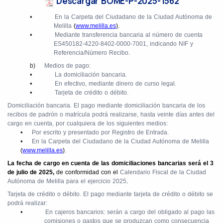
Descargar BOME-P-2025-1562
•
En la Carpeta del Ciudadano de la Ciudad Autónoma de
Melilla
(
www.melilla.es
)
.
•
Mediante transferencia bancaria al número de cuenta
ES450182-4220-8402-0000-7001, indicando NIF y
Referencia/Número Recibo.
b)
Medios de pago:
•
La domiciliación bancaria.
•
En efectivo, mediante dinero de curso legal.
•
Tarjeta de crédito o débito.
Domiciliación bancaria. El pago mediante domiciliación bancaria de los
recibos de padrón o matrícula podrá realizarse, hasta veinte días antes del
cargo en cuenta, por cualquiera de los siguientes medios:
•
Por escrito y presentado por Registro de Entrada.
•
En la Carpeta del Ciudadano de la Ciudad Autónoma de Melilla
(
www.melilla.es
)
.
La fecha de cargo en cuenta de las domiciliaciones bancarias será el 3
de julio de 2025,
de conformidad con el
Calendario Fiscal de la Ciudad
Autónoma de Melilla para el ejercicio 2025
.
Tarjeta de crédito o débito. El pago mediante tarjeta de crédito o débito se
podrá realizar:
•
En cajeros bancarios: serán a cargo del obligado al pago las
comisiones o gastos que se produzcan como consecuencia