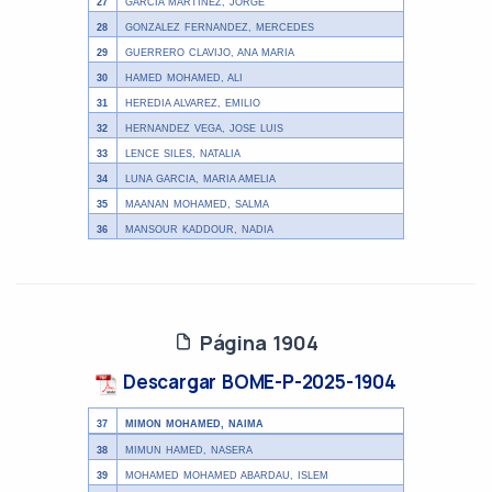
27
GARCIA MARTINEZ, JORGE
28
GONZALEZ FERNANDEZ, MERCEDES
29
GUERRERO CLAVIJO, ANA MARIA
30
HAMED MOHAMED, ALI
31
HEREDIA ALVAREZ, EMILIO
32
HERNANDEZ VEGA, JOSE LUIS
33
LENCE SILES, NATALIA
34
LUNA GARCIA, MARIA AMELIA
35
MAANAN MOHAMED, SALMA
36
MANSOUR KADDOUR, NADIA
Página 1904
Descargar BOME-P-2025-1904
37
MIMON MOHAMED, NAIMA
38
MIMUN HAMED, NASERA
39
MOHAMED MOHAMED ABARDAU, ISLEM