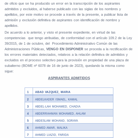
de oficio que se ha producido un error en la transcripción de los aspirantes
admitidos y excluidos, al haberse publicado con las siglas de los nombres y
apellidos, por este motivo se procede a través de la presente, a publicar lista de
admisión y exclusión definitiva de aspirantes con identificación de nombre y
apellidos.
De acuerdo a lo anterior, y visto el presente expediente, en virtud de las
competencias
que tengo atribuidas, de conformidad con el artículo 109.2 de la Ley
39/2015, de 1 de octubre, del
Procedimiento Administrativo Común de las
Administraciones Públicas,
VENGO EN DISPONER
se proceda a la rectificación de
los errores materiales detectados, relativos a la relación definitiva de admitidos y
excluidos en el proceso selectivo para la provisión en propiedad de una plaza de
subalterno (BOME nº 6078 de 16 de junio de 2023), quedando la misma como
sigue:
ASPIRANTES ADMITIDOS
1
ABAD VAZQUEZ, MARIA
2
ABDELKADER ISMAEL, KAMAL
3
ABDEL-LAH MOHAMED, CHADIA
4
ABDERRAHMAN MOHAMED, AHLAM
5
ABDESLAM MOHAND, SORAYA
6
AHMED AMAR, MALIKA
7
AHMED LIAZID, FARIDA