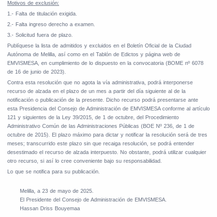
Motivos de exclusión:
1.- Falta de titulación exigida.
2.- Falta ingreso derecho a examen.
3.- Solicitud fuera de plazo
.
Publíquese la lista de admitidos y excluidos en el Boletín Oficial de la Ciudad
Autónoma de Melilla, así como en el Tablón de Edictos y página web de
EMVISMESA, en cumplimiento de lo dispuesto en la convocatoria (BOME nº 6078
de 16 de junio de 2023).
Contra esta resolución que no agota la vía administrativa, podrá interponerse
recurso de alzada en el plazo de un mes a partir del día siguiente al de la
notificación o publicación de la presente. Dicho recurso podrá presentarse ante
esta Presidencia del Consejo de Administración de EMVISMESA conforme al artículo
121 y siguientes de la Ley 39/2015, de 1 de octubre, del Procedimiento
Administrativo Común de las Administraciones Públicas (BOE Nº 236, de 1 de
octubre de 2015). El plazo máximo para dictar y notificar la resolución será de tres
meses; transcurrido este plazo sin que recaiga resolución, se podrá entender
desestimado el recurso de alzada interpuesto. No obstante, podrá utilizar cualquier
otro recurso, si así lo cree conveniente bajo su responsabilidad.
Lo que se notifica para su publicación.
Melilla, a 23 de mayo de 2025.
El Presidente del Consejo de Administración de EMVISMESA.
Hassan Driss Bouyemaa