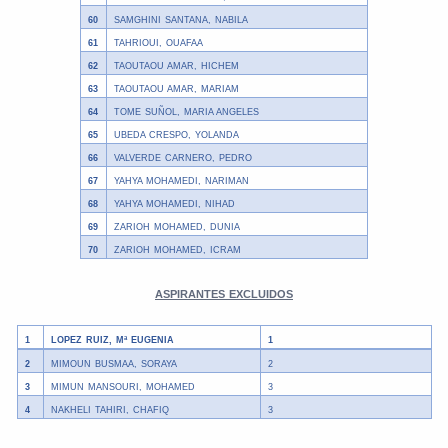
60
SAMGHINI SANTANA, NABILA
61
TAHRIOUI, OUAFAA
62
TAOUTAOU AMAR, HICHEM
63
TAOUTAOU AMAR, MARIAM
64
TOME SUÑOL, MARIA ANGELES
65
UBEDA CRESPO, YOLANDA
66
VALVERDE CARNERO, PEDRO
67
YAHYA MOHAMEDI, NARIMAN
68
YAHYA MOHAMEDI, NIHAD
69
ZARIOH MOHAMED, DUNIA
70
ZARIOH MOHAMED, ICRAM
ASPIRANTES EXCLUIDOS
1
LOPEZ RUIZ, Mª EUGENIA
1
2
MIMOUN BUSMAA, SORAYA
2
3
MIMUN MANSOURI, MOHAMED
3
4
NAKHELI TAHIRI, CHAFIQ
3