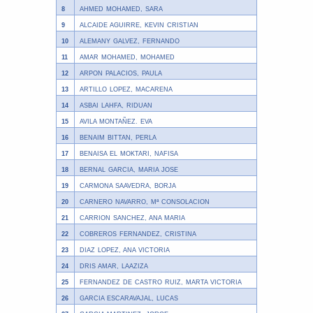
8
AHMED MOHAMED, SARA
9
ALCAIDE AGUIRRE, KEVIN CRISTIAN
10
ALEMANY GALVEZ, FERNANDO
11
AMAR MOHAMED, MOHAMED
12
ARPON PALACIOS, PAULA
13
ARTILLO LOPEZ, MACARENA
14
ASBAI LAHFA, RIDUAN
15
AVILA MONTAÑEZ. EVA
16
BENAIM BITTAN, PERLA
17
BENAISA EL MOKTARI, NAFISA
18
BERNAL GARCIA, MARIA JOSE
19
CARMONA SAAVEDRA, BORJA
20
CARNERO NAVARRO, Mª CONSOLACION
21
CARRION SANCHEZ, ANA MARIA
22
COBREROS FERNANDEZ, CRISTINA
23
DIAZ LOPEZ, ANA VICTORIA
24
DRIS AMAR, LAAZIZA
25
FERNANDEZ DE CASTRO RUIZ, MARTA VICTORIA
26
GARCIA ESCARAVAJAL, LUCAS