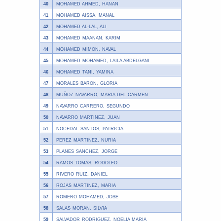
40
MOHAMED AHMED, HANAN
41
MOHAMED AISSA, MANAL
42
MOHAMED AL-LAL, ALI
43
MOHAMED MAANAN, KARIM
44
MOHAMED MIMON, NAVAL
45
MOHAMED MOHAMED, LAILA ABDELGANI
46
MOHAMED TANI, YAMINA
47
MORALES BARON, GLORIA
48
MUÑOZ NAVARRO, MARIA DEL CARMEN
49
NAVARRO CARRERO, SEGUNDO
50
NAVARRO MARTINEZ, JUAN
51
NOCEDAL SANTOS, PATRICIA
52
PEREZ MARTINEZ, NURIA
53
PLANES SANCHEZ, JORGE
54
RAMOS TOMAS, RODOLFO
55
RIVERO RUIZ, DANIEL
56
ROJAS MARTINEZ, MARIA
57
ROMERO MOHAMED, JOSE
58
SALAS MORAN, SILVIA
59
SALVADOR RODRIGUEZ, NOELIA MARIA