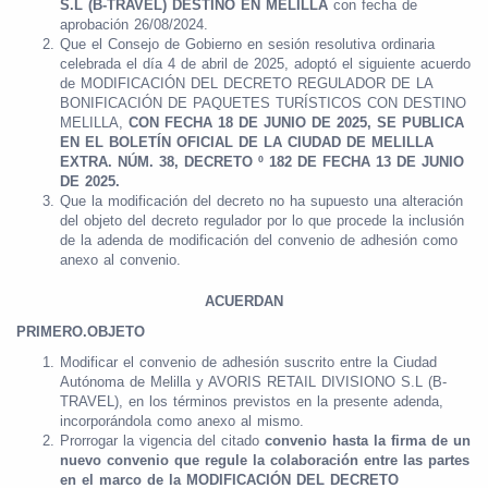
S.L
(B-TRAVEL) DESTINO EN MELILLA
con fecha de
aprobación 26/08/2024.
Que el Consejo de Gobierno en sesión resolutiva ordinaria
celebrada el día 4 de abril de 2025, adoptó el siguiente acuerdo
de MODIFICACIÓN DEL DECRETO REGULADOR DE LA
BONIFICACIÓN DE PAQUETES TURÍSTICOS CON DESTINO
MELILLA,
CON FECHA 18 DE JUNIO DE 2025, SE PUBLICA
EN EL BOLETÍN OFICIAL DE LA CIUDAD DE MELILLA
EXTRA. NÚM. 38, DECRETO º 182 DE FECHA 13 DE JUNIO
DE 2025.
Que la modificación del decreto no ha supuesto una alteración
del objeto del decreto regulador por lo que procede la inclusión
de la adenda de modificación del convenio de adhesión como
anexo al convenio.
ACUERDAN
PRIMERO.OBJETO
Modificar el convenio de adhesión suscrito entre la Ciudad
Autónoma de Melilla y AVORIS RETAIL DIVISIONO S.L (B-
TRAVEL), en los términos previstos en la presente adenda,
incorporándola como anexo al mismo.
Prorrogar la vigencia del citado
convenio hasta la firma de un
nuevo convenio que regule la colaboración entre las partes
en el marco de la MODIFICACIÓN DEL DECRETO