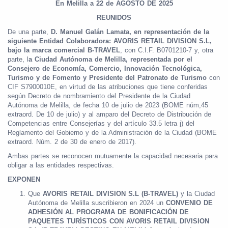
En Melilla a 22 de AGOSTO DE 2025
REUNIDOS
De una parte,
D. Manuel Galán Lamata, en representación de la
siguiente Entidad Colaboradora:
AVORIS RETAIL DIVISION S.L,
bajo la marca comercial B-TRAVEL
, con C.I.F. B0701210-7 y, otra
parte, l
a Ciudad Autónoma de Melilla, representada por el
Consejero de Economía,
Comercio, Innovación Tecnológica,
Turismo y de Fomento y Presidente del Patronato de Turismo
con
CIF S7900010E, en virtud de las atribuciones que tiene conferidas
según Decreto de nombramiento del Presidente de la Ciudad
Autónoma de Melilla, de fecha 10 de julio de 2023 (BOME núm,45
extraord. De 10 de julio) y al amparo del Decreto de Distribución de
Competencias entre Consejerías y del artículo 33.5 letra j) del
Reglamento del Gobierno y de la Administración de la Ciudad (BOME
extraord. Núm. 2 de 30 de enero de 2017).
Ambas partes se reconocen mutuamente la capacidad necesaria para
obligar a las entidades respectivas.
EXPONEN
Que
AVORIS RETAIL DIVISION S.L (B-TRAVEL)
y la Ciudad
Autónoma de Melilla suscribieron en 2024 un
CONVENIO DE
ADHESIÓN AL PROGRAMA DE BONIFICACIÓN DE
PAQUETES TURÍSTICOS CON AVORIS RETAIL DIVISION