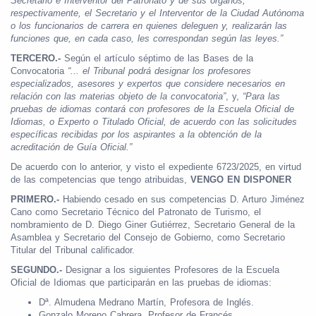
Secretario e Interventor del Patronato y de sus órganos,
respectivamente, el Secretario y el Interventor de la Ciudad Autónoma
o los funcionarios de carrera en quienes deleguen y, realizarán las
funciones que, en cada caso, les correspondan según las leyes.”
TERCERO.-
Según el artículo séptimo de las Bases de la
Convocatoria
“... el Tribunal podrá designar los profesores
especializados, asesores y expertos que considere necesarios en
relación con las materias objeto de la convocatoria”
, y,
“Para las
pruebas de idiomas contará con profesores de la Escuela Oficial de
Idiomas, o Experto o Titulado Oficial, de acuerdo con las solicitudes
específicas recibidas por los aspirantes a la obtención de la
acreditación de Guía Oficial.”
De acuerdo con lo anterior, y visto el expediente 6723/2025, en virtud
de las competencias que tengo atribuidas,
VENGO EN DISPONER
PRIMERO.-
Habiendo cesado en sus competencias D. Arturo Jiménez
Cano como Secretario Técnico del Patronato de Turismo, el
nombramiento de D. Diego Giner Gutiérrez, Secretario General de la
Asamblea y Secretario del Consejo de Gobierno, como Secretario
Titular del Tribunal calificador.
SEGUNDO.-
Designar a los siguientes Profesores de la Escuela
Oficial de Idiomas que participarán en las pruebas de idiomas:
Dª. Almudena Medrano Martín, Profesora de Inglés.
Gonzalo Moreno Cabrera, Profesor de Francés.