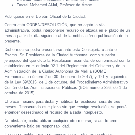
Faysal Mohamed Al-lal, Profesor de Árabe.
Publíquese en el Boletín Oficial de la Ciudad.
Contra esta ORDEN/RESOLUCIÓN, que no agota la vía
administrativa, podrá interponerse recurso de alzada en el plazo de un
mes a partir del día siguiente al de la notificación o publicación de la
presente.
Dicho recurso podrá presentarse ante esta Consejería o ante el
Excmo. Sr. Presidente de la Ciudad Autónoma, como superior
jerárquico del que dictó la Resolución recurrida, de conformidad con lo
establecido en el artículo 92.1 del Reglamento del Gobierno y de la
Administración de la Ciudad Autónoma de Melilla (BOME
Extraordinario número 2 de 30 de enero de 2017), y 121 y siguientes
de la Ley 39/2015, de 1 de octubre, del Procedimiento Administrativo
Común de las Administraciones Públicas (BOE número 236, de 1 de
octubre de 2015).
El plazo máximo para dictar y notificar la resolución será de tres
meses. Transcurrido este plazo sin que recaiga resolución, se podrá
entender desestimado el recurso de alzada interpuesto.
No obstante, podrá utilizar cualquier otro recurso, si así lo cree
conveniente bajo su responsabilidad.
Lo que se notifica para su conocimiento y efectos oportunos.