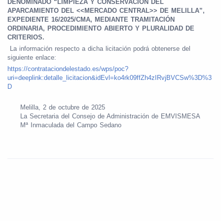
DENOMINADO “LIMPIEZA Y CONSERVACIÓN DEL
APARCAMIENTO DEL <<MERCADO CENTRAL>> DE MELILLA”,
EXPEDIENTE 16/2025/CMA, MEDIANTE TRAMITACIÓN
ORDINARIA, PROCEDIMIENTO ABIERTO Y PLURALIDAD DE
CRITERIOS.
La información respecto a dicha licitación podrá obtenerse del
siguiente enlace:
https://contrataciondelestado.es/wps/poc?
uri=deeplink:detalle_licitacion&idEvl=ko4rk09ffZh4zIRvjBVCSw%3D%3
D
Melilla, 2 de octubre de 2025
La Secretaria del Consejo de Administración de EMVISMESA
Mª Inmaculada del Campo Sedano