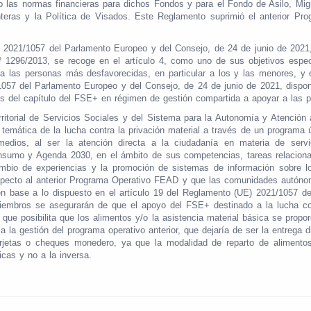
las normas financieras para dichos Fondos y para el Fondo de Asilo, Migra
teras y la Política de Visados. Este Reglamento suprimió el anterior P
 2021/1057 del Parlamento Europeo y del Consejo, de 24 de junio de 2021,
1296/2013, se recoge en el artículo 4, como uno de sus objetivos específ
ca a las personas más desfavorecidas, en particular a los y las menores,
/1057 del Parlamento Europeo y del Consejo, de 24 de junio de 2021, dispo
s del capítulo del FSE+ en régimen de gestión compartida a apoyar a las 
ritorial de Servicios Sociales y del Sistema para la Autonomía y Atención
 temática de la lucha contra la privación material a través de un programa
edios, al ser la atención directa a la ciudadanía en materia de serv
nsumo y Agenda 2030, en el ámbito de sus competencias, tareas relacion
ambio de experiencias y la promoción de sistemas de información sobre l
specto al anterior Programa Operativo FEAD y que las comunidades autóno
n base a lo dispuesto en el artículo 19 del Reglamento (UE) 2021/1057 de
mbros se asegurarán de que el apoyo del FSE+ destinado a la lucha contr
ue posibilita que los alimentos y/o la asistencia material básica se propo
la gestión del programa operativo anterior, que dejaría de ser la entrega 
tarjetas o cheques monedero, ya que la modalidad de reparto de aliment
icas y no a la inversa.