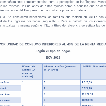
ompañamiento complementarias para la percepción de las Tarjetas Moneder
 de las mismas, los usuarios de estas ayudas serán a aquellas que se deriv
Denominación del Programa: Lucha contra la privación material.
. a. Se consideran beneficiaros las familias que residan en Melilla co
al de los ingresos por hogar (según INE). Para el cálculo de los ingresos
 actualizar la misma según el INE, a título de referencia se señala las de
POR UNIDAD DE CONSUMO INFERIORES AL 40% DE LA RENTA MEDIA
Según el tipo de hogar.
ECV 2023
Número de
Número de niños (menores
UMBRAL 40% mediana
adultos (14
de 14 años)
años en
adelante)
n niños)
1
0
7.326,33
n niño
1
9.524,23
dos niños
2
11.722,13
res niños
3
13.920,03
sin niños)
2
0
10.989,50