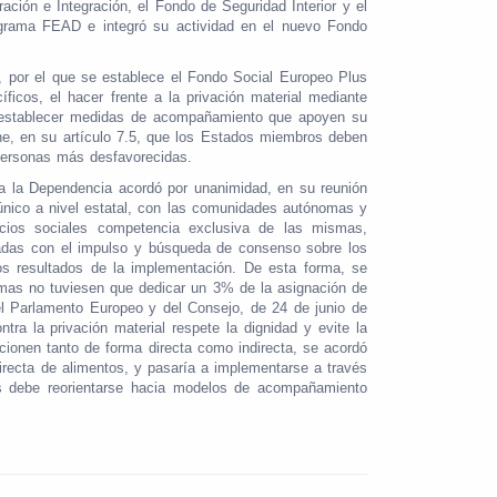
ción e Integración, el Fondo de Seguridad Interior y el
rograma FEAD e integró su actividad en el nuevo Fondo
 por el que se establece el Fondo Social Europeo Plus
icos, el hacer frente a la privación material mediante
 y establecer medidas de acompañamiento que apoyen su
ne, en su artículo 7.5, que los Estados miembros deben
personas más desfavorecidas.
 a la Dependencia acordó por unanimidad, en su reunión
 único a nivel estatal, con las comunidades autónomas y
icios sociales competencia exclusiva de las mismas,
adas con el impulso y búsqueda de consenso sobre los
os resultados de la implementación. De esta forma, se
mas no tuviesen que dedicar un 3% de la asignación de
l Parlamento Europeo y del Consejo, de 24 de junio de
a la privación material respete la dignidad y evite la
rcionen tanto de forma directa como indirecta, se acordó
directa de alimentos, y pasaría a implementarse a través
os debe reorientarse hacia modelos de acompañamiento