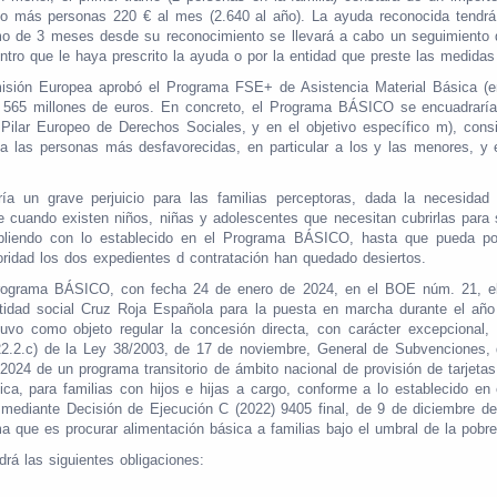
 o más personas 220 € al mes (2.640 al año). La ayuda reconocida tendrá
 de 3 meses desde su reconocimiento se llevará a cabo un seguimiento de
ntro que le haya prescrito la ayuda o por la entidad que preste las medid
isión Europea aprobó el Programa FSE+ de Asistencia Material Básica (e
65 millones de euros. En concreto, el Programa BÁSICO se encuadraría e
 Pilar Europeo de Derechos Sociales, y en el objetivo específico m), consi
ca a las personas más desfavorecidas, en particular a los y las menores,
ía un grave perjuicio para las familias perceptoras, dada la necesidad
cuando existen niños, niñas y adolescentes que necesitan cubrirlas para s
umpliendo con lo establecido en el Programa BÁSICO, hasta que pueda po
ridad los dos expedientes d contratación han quedado desiertos.
Programa BÁSICO, con fecha 24 de enero de 2024, en el BOE núm. 21, el
ntidad social Cruz Roja Española para la puesta en marcha durante el a
vo como objeto regular la concesión directa, con carácter excepcional, 
o 22.2.c) de la Ley 38/2003, de 17 de noviembre, General de Subvenciones
2024 de un programa transitorio de ámbito nacional de provisión de tarjetas
ica, para familias con hijos e hijas a cargo, conforme a lo establecido e
diante Decisión de Ejecución C (2022) 9405 final, de 9 de diciembre de
ma que es procurar alimentación básica a familias bajo el umbral de la pobr
rá las siguientes obligaciones: