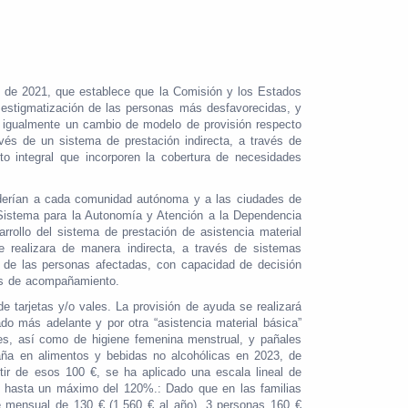
o de 2021, que establece que la Comisión y los Estados
a estigmatización de las personas más desfavorecidas, y
dó igualmente un cambio de modelo de provisión respecto
avés de un sistema de prestación indirecta, a través de
 integral que incorporen la cobertura de necesidades
nderían a cada comunidad autónoma y a las ciudades de
y Sistema para la Autonomía y Atención a la Dependencia
arrollo del sistema de prestación de asistencia material
e realizara de manera indirecta, a través de sistemas
a de las personas afectadas, con capacidad de decisión
das de acompañamiento.
 tarjetas y/o vales. La provisión de ayuda se realizará
o más adelante y por otra “asistencia material básica”
tes, así como de higiene femenina menstrual, y pañales
aña en alimentos y bebidas no alcohólicas en 2023, de
ir de esos 100 €, se ha aplicado una escala lineal de
V, hasta un máximo del 120%.: Dado que en las familias
te mensual de 130 € (1.560 € al año), 3 personas 160 €