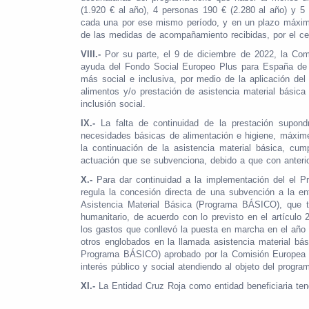
(1.920 € al año), 4 personas 190 € (2.280 al año) y 5
cada una por ese mismo período, y en un plazo máximo
de las medidas de acompañamiento recibidas, por el ce
VIII.-
Por su parte, el 9 de diciembre de 2022, la Com
ayuda del Fondo Social Europeo Plus para España de 5
más social e inclusiva, por medio de la aplicación del
alimentos y/o prestación de asistencia material bási
inclusión social.
IX.-
La falta de continuidad de la prestación supondr
necesidades básicas de alimentación e higiene, máxime 
la continuación de la asistencia material básica, c
actuación que se subvenciona, debido a que con anterio
X.-
Para dar continuidad a la implementación del el 
regula la concesión directa de una subvención a la e
Asistencia Material Básica (Programa BÁSICO), que tu
humanitario, de acuerdo con lo previsto en el artícul
los gastos que conllevó la puesta en marcha en el año 
otros englobados en la llamada asistencia material bás
Programa BÁSICO) aprobado por la Comisión Europea me
interés público y social atendiendo al objeto del progra
XI.-
La Entidad Cruz Roja como entidad beneficiaria tend