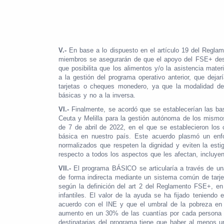
V.-
En base a lo dispuesto en el artículo 19 del Regla
miembros se asegurarán de que el apoyo del FSE+ destin
que posibilita que los alimentos y/o la asistencia mat
a la gestión del programa operativo anterior, que deja
tarjetas o cheques monedero, ya que la modalidad de
básicas y no a la inversa.
VI.-
Finalmente, se acordó que se establecerían las ba
Ceuta y Melilla para la gestión autónoma de los mismos
de 7 de abril de 2022, en el que se establecieron los c
básica en nuestro país. Este acuerdo plasmó un enfoq
normalizados que respeten la dignidad y eviten la est
respecto a todos los aspectos que les afectan, incluy
VII.-
El programa BÁSICO se articularía a través de una 
de forma indirecta mediante un sistema común de tarje
según la definición del art 2 del Reglamento FSE+, en
infantiles. El valor de la ayuda se ha fijado tenien
acuerdo con el INE y que el umbral de la pobreza en 
aumento en un 30% de las cuantías por cada persona ad
destinatarias del programa tiene que haber al menos u