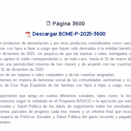
Página 3600
Descargar BOME-P-2025-3600
por productos de alimentación y por otros productos considerados como «asi
as con hijos e hijas a cargo que hayan sido derivadas a la entidad benefici
de diciembre de 2025, sin perjuicio de que las tarjetas o vales entregados
que agoten el saldo correspondiente o, en todo caso, hasta el 31 de marzo d
con una periodicidad máxima de tres meses y de acuerdo con las cuantías 
l 31 de diciembre de 2025.
uso de las tarjetas o vales canjeables y de las cuantías asignadas.
etentes en materia de bienestar social de las comunidades autónomas y ciud
es de Cruz Roja Española de las familias con hijos e hijas a cargo, susc
guimiento que tenga en cuenta diferentes variables, tales como: la fe
 productos según lo señalado en el
Programa BÁSICO o la ejecución por terri
ociales y Salud Pública de los datos de seguimiento sobre los resultados
rmes parciales de progreso cada tres meses y un informe final que incluy
onsejería de Políticas Sociales y Salud Pública del gasto incurrido y paga
uropeo