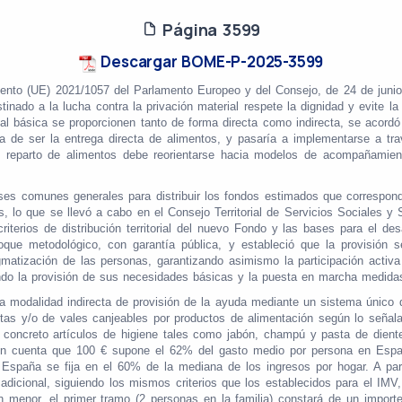
Página 3599
Descargar BOME-P-2025-3599
mento (UE) 2021/1057 del Parlamento Europeo y del Consejo, de 24 de juni
ado a la lucha contra la privación material respete la dignidad y evite l
erial básica se proporcionen tanto de forma directa como indirecta, se acor
ría de ser la entrega directa de alimentos, y pasaría a implementarse a tr
 reparto de alimentos debe reorientarse hacia modelos de acompañamiento
ses comunes generales para distribuir los fondos estimados que correspo
, lo que se llevó a cabo en el Consejo Territorial de Servicios Sociales 
riterios de distribución territorial del nuevo Fondo y las bases para el des
ue metodológico, con garantía pública, y estableció que la provisión s
igmatización de las personas, garantizando asimismo la participación activ
endo la provisión de sus necesidades básicas y la puesta en marcha medi
modalidad indirecta de provisión de la ayuda mediante un sistema único de
tas y/o de vales canjeables por productos de alimentación según lo señalad
 concreto artículos de higiene tales como jabón, champú y pasta de dien
do en cuenta que 100 € supone el 62% del gasto medio por persona en Esp
España se fija en el 60% de la mediana de los ingresos por hogar. A part
icional, siguiendo los mismos criterios que los establecidos para el IM
n menor, el primer tramo (2 personas en la familia) constará de un impor