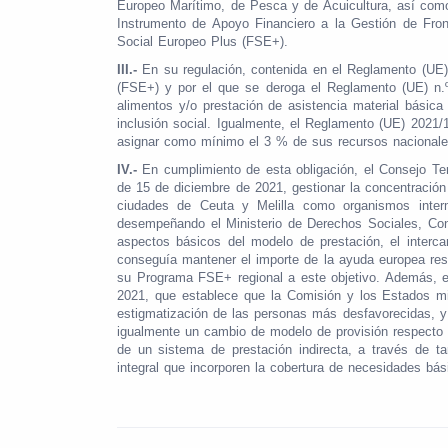
Europeo Marítimo, de Pesca y de Acuicultura, así como 
Instrumento de Apoyo Financiero a la Gestión de Fron
Social Europeo Plus (FSE+).
III.-
En su regulación, contenida en el Reglamento (UE)
(FSE+) y por el que se deroga el Reglamento (UE) n.º 
alimentos y/o prestación de asistencia material bási
inclusión social. Igualmente, el Reglamento (UE) 2021
asignar como mínimo el 3 % de sus recursos nacionale
IV.-
En cumplimiento de esta obligación, el Consejo Ter
de 15 de diciembre de 2021, gestionar la concentración
ciudades de Ceuta y Melilla como organismos interm
desempeñando el Ministerio de Derechos Sociales, Co
aspectos básicos del modelo de prestación, el interc
conseguía mantener el importe de la ayuda europea re
su Programa FSE+ regional a este objetivo. Además, e
2021, que establece que la Comisión y los Estados mie
estigmatización de las personas más desfavorecidas, y q
igualmente un cambio de modelo de provisión respecto a 
de un sistema de prestación indirecta, a través de 
integral que incorporen la cobertura de necesidades bás