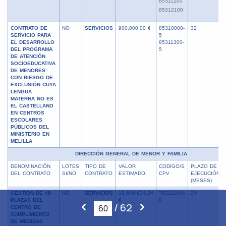
85311200
85312100
CONTRATO DE
NO
SERVICIOS
900.000,00 €
85310000-
32
SERVICIO PARA
5
EL DESARROLLO
85311300-
DEL PROGRAMA
5
DE ATENCIÓN
SOCIOEDUCATIVA
DE MENORES
CON RIESGO DE
EXCLUSIÓN CUYA
LENGUA
MATERNA NO ES
EL CASTELLANO
EN CENTROS
ESCOLARES
PÚBLICOS DEL
MINISTERIO EN
MELILLA
DIRECCIÓN GENERAL DE MENOR Y FAMILIA
DENOMINACIÓN
LOTES
TIPO DE
VALOR
CODIGO/S
PLAZO DE
DEL CONTRATO
SI/NO
CONTRATO
ESTIMADO
CPV
EJECUCIÓN
(MESES)
GESTIÓN DE 48
NO
SERVICIOS
19.546.634,34
75231240-
24
PLAZAS DEL
€
8
/
62
CENTRO DE
CUMPLIMIENTO
DE MEDIDAS