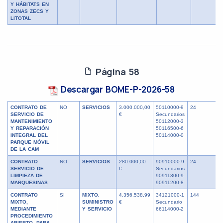
Y HÁBITATS EN
ZONAS ZECS Y
LITOTAL
Página 58
Descargar BOME-P-2026-58
CONTRATO DE
NO
SERVICIOS
3.000.000,00
50110000-9
24
SERVICIO DE
€
Secundarios
MANTENIMIENTO
50112000-3
Y REPARACIÓN
50116500-6
INTEGRAL DEL
50114000-0
PARQUE MÓVIL
DE LA CAM
CONTRATO
NO
SERVICIOS
280.000,00
90910000-9
24
SERVICIO DE
€
Secundarios
LIMPIEZA DE
90911300-9
MARQUESINAS
90911200-8
CONTRATO
SI
MIXTO.
4.356.538,99
34121000-1
144
MIXTO,
SUMINISTRO
€
Secundario
MEDIANTE
Y SERVICIO
66114000-2
PROCEDIMIENTO
ABIERTO, PARA