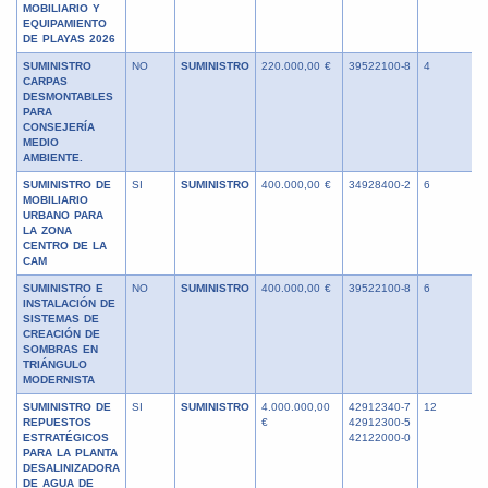
MOBILIARIO Y
EQUIPAMIENTO
DE PLAYAS 2026
SUMINISTRO
NO
SUMINISTRO
220.000,00 €
39522100-8
4
CARPAS
DESMONTABLES
PARA
CONSEJERÍA
MEDIO
AMBIENTE.
SUMINISTRO DE
SI
SUMINISTRO
400.000,00 €
34928400-2
6
MOBILIARIO
URBANO PARA
LA ZONA
CENTRO DE LA
CAM
SUMINISTRO E
NO
SUMINISTRO
400.000,00 €
39522100-8
6
INSTALACIÓN DE
SISTEMAS DE
CREACIÓN DE
SOMBRAS EN
TRIÁNGULO
MODERNISTA
SUMINISTRO DE
SI
SUMINISTRO
4.000.000,00
42912340-7
12
REPUESTOS
€
42912300-5
ESTRATÉGICOS
42122000-0
PARA LA PLANTA
DESALINIZADORA
DE AGUA DE