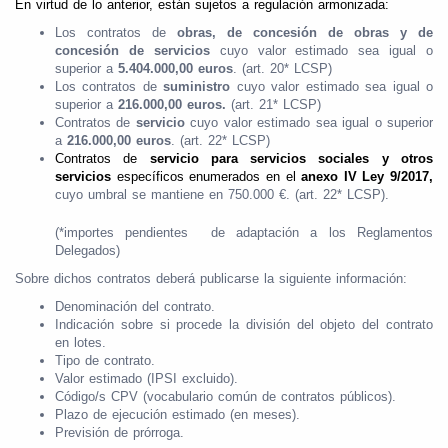
En virtud de lo anterior, están sujetos a regulación armonizada:
Los contratos de
obras, de concesión de obras y de
concesión de servicios
cuyo valor estimado sea igual o
superior a
5.404.000,00 euros
. (art. 20* LCSP)
Los contratos de
suministro
cuyo valor estimado sea igual o
superior a
216.000,00 euros.
(art. 21* LCSP)
Contratos de
servicio
cuyo valor estimado sea igual o superior
a
216.000,00 euros
. (art. 22* LCSP)
Contratos de
servicio para servicios sociales y otros
servicios
específicos enumerados en el
anexo IV Ley 9/2017,
cuyo umbral se mantiene en 750.000 €. (art. 22* LCSP).
(*importes pendientes de adaptación a los Reglamentos
Delegados)
Sobre dichos contratos deberá publicarse la siguiente información:
Denominación del contrato.
Indicación sobre si procede la división del objeto del contrato
en lotes.
Tipo de contrato.
Valor estimado (IPSI excluido).
Código/s CPV (vocabulario común de contratos públicos).
Plazo de ejecución estimado (en meses).
Previsión de prórroga.