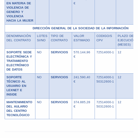
EN MATERIA DE
€
VIOLENCIA DE
GENERO Y
VIOLENCIA
HACIA LA MUJER
DIRECCIÓN GENERAL DE LA SOCIEDAD DE LA INFORMACIÓN
DENOMINACIÓN
LOTES
TIPO DE
VALOR
CODIGO/S
PLAZO DE
DEL CONTRATO
SI/NO
CONTRATO
ESTIMADO
CPV
EJECUCIÓN
(MESES)
SOPORTE SEDE
NO
SERVICIOS
570.144,96
72514000-1
12
ELECTRÓNICA Y
€
TRATAMIENTO
ELECTRÓNICO
DE DATOS
SOPORTE
NO
SERVICIOS
241.590,40
72514000-1
12
TÉCNICO AL
€
50312600-1
USUARIO EN
LEXNET E
INSIDE
MANTENIMIENTO
NO
SERVICIOS
374.885,28
72514000-1
12
DEL AULARIO
€
50312600-1
DEL CENTRO
TECNOLÓGICO