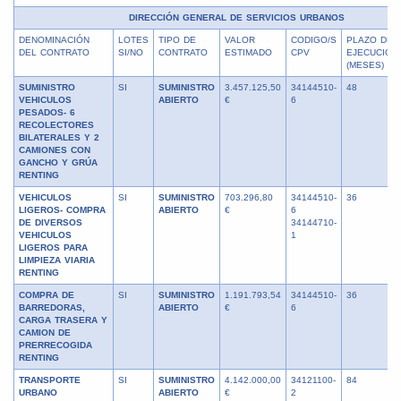
DIRECCIÓN GENERAL DE SERVICIOS URBANOS
DENOMINACIÓN
LOTES
TIPO DE
VALOR
CODIGO/S
PLAZO DE
DEL CONTRATO
SI/NO
CONTRATO
ESTIMADO
CPV
EJECUCIÓN
(MESES)
SUMINISTRO
SI
SUMINISTRO
3.457.125,50
34144510-
48
VEHICULOS
ABIERTO
€
6
PESADOS- 6
RECOLECTORES
BILATERALES Y 2
CAMIONES CON
GANCHO Y GRÚA
RENTING
VEHICULOS
SI
SUMINISTRO
703.296,80
34144510-
36
LIGEROS- COMPRA
ABIERTO
€
6
DE DIVERSOS
34144710-
VEHICULOS
1
LIGEROS PARA
LIMPIEZA VIARIA
RENTING
COMPRA DE
SI
SUMINISTRO
1.191.793,54
34144510-
36
BARREDORAS,
ABIERTO
€
6
CARGA TRASERA Y
CAMION DE
PRERRECOGIDA
RENTING
TRANSPORTE
SI
SUMINISTRO
4.142.000,00
34121100-
84
URBANO
ABIERTO
€
2