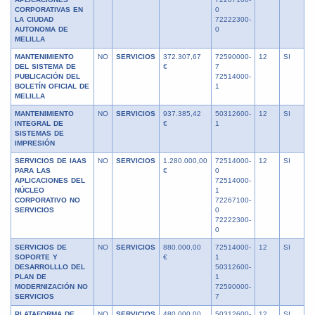
CORPORATIVAS EN
0
LA CIUDAD
72222300-
AUTONOMA DE
0
MELILLA
MANTENIMIENTO
NO
SERVICIOS
372.307,67
72590000-
12
SI
DEL SISTEMA DE
€
7
PUBLICACIÓN DEL
72514000-
BOLETÍN OFICIAL DE
1
MELILLA
MANTENIMIENTO
NO
SERVICIOS
937.385,42
50312600-
12
SI
INTEGRAL DE
€
1
SISTEMAS DE
IMPRESIÓN
SERVICIOS DE IAAS
NO
SERVICIOS
1.280.000,00
72514000-
12
SI
PARA LAS
€
0
APLICACIONES DEL
72514000-
NÚCLEO
1
CORPORATIVO NO
72267100-
SERVICIOS
0
72222300-
0
SERVICIOS DE
NO
SERVICIOS
880.000,00
72514000-
12
SI
SOPORTE Y
€
1
DESARROLLLO DEL
50312600-
PLAN DE
1
MODERNIZACIÓN NO
72590000-
SERVICIOS
7
PLATAFORMA DE
NO
SERVICIOS
480.000,00
50312600-
12
SI