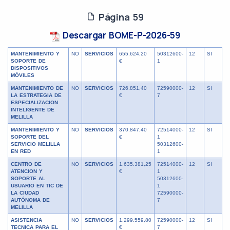
Página 59
Descargar BOME-P-2026-59
MANTENIMIENTO Y
NO
SERVICIOS
655.624,20
50312600-
12
SI
SOPORTE DE
€
1
DISPOSITIVOS
MÓVILES
MANTENIMIENTO DE
NO
SERVICIOS
726.851,40
72590000-
12
SI
LA ESTRATEGIA DE
€
7
ESPECIALIZACION
INTELIGENTE DE
MELILLA
MANTENIMIENTO Y
NO
SERVICIOS
370.847,40
72514000-
12
SI
SOPORTE DEL
€
1
SERVICIO MELILLA
50312600-
EN RED
1
CENTRO DE
NO
SERVICIOS
1.635.381,25
72514000-
12
SI
ATENCION Y
€
1
SOPORTE AL
50312600-
USUARIO EN TIC DE
1
LA CIUDAD
72590000-
AUTÓNOMA DE
7
MELILLA
ASISTENCIA
NO
SERVICIOS
1.299.559,80
72590000-
12
SI
TECNICA PARA EL
€
7