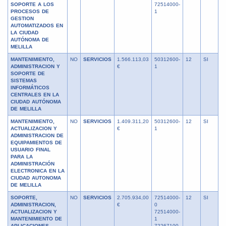
SOPORTE A LOS
72514000-
PROCESOS DE
1
GESTION
AUTOMATIZADOS EN
LA CIUDAD
AUTÓNOMA DE
MELILLA
MANTENIMIENTO,
NO
SERVICIOS
1.566.113,03
50312600-
12
SI
ADMINISTRACION Y
€
1
SOPORTE DE
SISTEMAS
INFORMÁTICOS
CENTRALES EN LA
CIUDAD AUTÓNOMA
DE MELILLA
MANTENIMIENTO,
NO
SERVICIOS
1.409.311,20
50312600-
12
SI
ACTUALIZACION Y
€
1
ADMINISTRACION DE
EQUIPAMIENTOS DE
USUARIO FINAL
PARA LA
ADMINISTRACIÓN
ELECTRONICA EN LA
CIUDAD AUTONOMA
DE MELILLA
SOPORTE,
NO
SERVICIOS
2.705.934,00
72514000-
12
SI
ADMINISTRACION,
€
0
ACTUALIZACION Y
72514000-
MANTENIMIENTO DE
1
APLICACIONES
72267100-