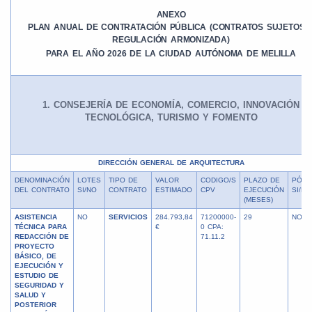
ANEXO
PLAN ANUAL DE CONTRATACIÓN PÚBLICA (CONTRATOS SUJETOS 
REGULACIÓN ARMONIZADA)
PARA EL AÑO 2026 DE LA CIUDAD AUTÓNOMA DE MELILLA
1. CONSEJERÍA DE ECONOMÍA, COMERCIO, INNOVACIÓN
TECNOLÓGICA, TURISMO Y FOMENTO
DIRECCIÓN GENERAL DE ARQUITECTURA
DENOMINACIÓN
LOTES
TIPO DE
VALOR
CODIGO/S
PLAZO DE
PÓR
DEL CONTRATO
SI/NO
CONTRATO
ESTIMADO
CPV
EJECUCIÓN
SI/NO
(MESES)
ASISTENCIA
NO
SERVICIOS
284.793,84
71200000-
29
NO
TÉCNICA PARA
€
0 CPA:
REDACCIÓN DE
71.11.2
PROYECTO
BÁSICO, DE
EJECUCIÓN Y
ESTUDIO DE
SEGURIDAD Y
SALUD Y
POSTERIOR