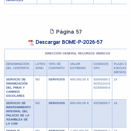
INFANTILES
Página 57
Descargar BOME-P-2026-57
DIRECCIÓN GENERAL RECURSOS HÍDRICOS
DENOMINACIÓN
LOTES
TIPO DE
VALOR
CODIGO/S
PLAZO DE
DEL CONTRATO
SI/NO
CONTRATO
ESTIMADO
CPV
EJECUCIÓN
(MESES)
SERVICIO DE
NO
SERVICIOS
600.000,00 €
92000000-1
24
DINAMIZACIÓN
92331210-5
DEL PMUS Y
92300000-4
CAMINOS
ESCOLARES
SERVICIO DE
NO
SERVICIOS
600.000,00 €
45259000-7
24
MANTENIMIENTO
INTEGRAL DEL
PALACIO DE LA
ASAMBLEA DE
LA CAM
MONTAJE,
NO
SERVICIOS
1.000.000,00
98350000-1
24