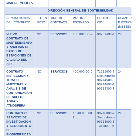
MAR DE MELILLA
DIRECCIÓN GENERAL DE SOSTENIBILIDAD
DENOMINACIÓN
LOTES
TIPO DE
VALOR
CODIGO/S
PLAZO DE
DEL CONTRATO
SI/NO
CONTRATO
ESTIMADO
CPV
EJECUCIÓN
(MESES)
NUEVO
NO
SERVICIOS
600.000,00 €
90731400-4
24
CONTRATO DE
MANTENIMIENTO
Y ANÁLISIS DE
DATOS DE
ESTACIONES DE
CALIDAD DEL
AIRE
CONTRATO
NO
SERVICIOS
460.000,00 €
71621000-7
24
INSPECCIÓN Y
Secundarios
TOMA DE
90714500-0
MUESTRAS Y
90714600-1
ANÁLISIS DE
90714300-8
CONTAMINACIÓN
DE SUELOS,
AGUA Y
ATMÓSFERA
CONTRATO DE
NO
SERVICIOS
1.540.000,00
90710000-7
24
SERVICIO DE
€
Secundarios
INVESTIGACIÓN
90713000-8
Y SEGUIMIENTO
73110000-6
DE
BIODIVERSIDAD