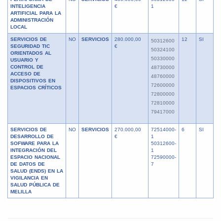
INTELIGENCIA
€
1
ARTIFICIAL PARA LA
ADMINISTRACIÓN
LOCAL
SERVICIOS DE
NO
SERVICIOS
280.000,00
12
SI
50312600
SEGURIDAD TIC
€
50324100
ORIENTADOS AL
50330000
USUARIO Y
CONTROL DE
48730000
ACCESO DE
48760000
DISPOSITIVOS EN
72600000
ESPACIOS CRÍTICOS
72800000
72810000
79417000
SERVICIOS DE
NO
SERVICIOS
270.000,00
72514000-
6
SI
DESARROLLO DE
€
1
SOFWARE PARA LA
50312600-
INTEGRACIÓN DEL
1
ESPACIO NACIONAL
72590000-
DE DATOS DE
7
SALUD (ENDS) EN LA
VIGILANCIA EN
SALUD PÚBLICA DE
MELILLA