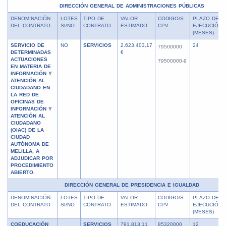
DIRECCIÓN GENERAL DE ADMINISTRACIONES PÚBLICAS
DENOMINACIÓN
LOTES
TIPO DE
VALOR
CODIGO/S
PLAZO DE
DEL CONTRATO
SI/NO
CONTRATO
ESTIMADO
CPV
EJECUCIÓN
(MESES)
SERVICIO DE
NO
SERVICIOS
2.623.403,17
24
79500000
DETERMINADAS
€
ACTUACIONES
79500000-9
EN MATERIA DE
INFORMACIÓN Y
ATENCIÓN AL
CIUDADANO EN
LA RED DE
OFICINAS DE
INFORMACIÓN Y
ATENCIÓN AL
CIUDADANO
(OIAC) DE LA
CIUDAD
AUTÓNOMA DE
MELILLA, A
ADJUDICAR POR
PROCEDIMIENTO
ABIERTO.
DIRECCIÓN GENERAL DE PRESIDENCIA E IGUALDAD
DENOMINACIÓN
LOTES
TIPO DE
VALOR
CODIGO/S
PLAZO DE
DEL CONTRATO
SI/NO
CONTRATO
ESTIMADO
CPV
EJECUCIÓN
(MESES)
COEDUCACIÓN
SERVICIOS
791.813,11
85320000
12