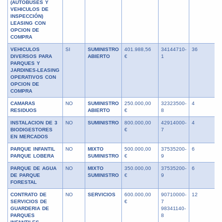
(AUTOBUSES Y
VEHICULOS DE
INSPECCIÓN)
LEASING CON
OPCION DE
COMPRA
VEHICULOS
SI
SUMINISTRO
401.988,56
34144710-
36
DIVERSOS PARA
ABIERTO
€
1
PARQUES Y
JARDINES-LEASING
OPERATIVOS CON
OPCION DE
COMPRA
CAMARAS
NO
SUMINISTRO
250.000,00
32323500-
4
RESIDUOS
ABIERTO
€
8
INSTALACION DE 3
NO
SUMINISTRO
800.000,00
42914000-
4
BIODIGESTORES
€
7
EN MERCADOS
PARQUE INFANTIL
NO
MIXTO
500.000,00
37535200-
6
PARQUE LOBERA
SUMINISTRO
€
9
PARQUE DE AGUA
NO
MIXTO
350.000,00
37535200-
6
DE PARQUE
SUMINISTRO
€
9
FORESTAL
CONTRATO DE
NO
SERVICIOS
600.000,00
90710000-
12
SERVICIOS DE
€
7
GUARDERIA DE
98341140-
PARQUES
8