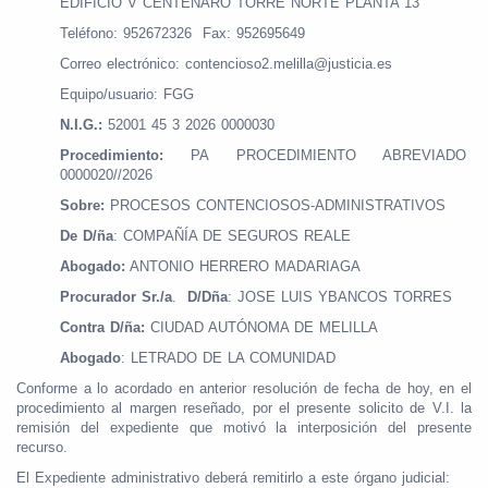
EDIFICIO V CENTENARO TORRE NORTE PLANTA 13
Teléfono: 952672326 Fax: 952695649
Correo electrónico: contencioso2.melilla@justicia.es
Equipo/usuario: FGG
N.I.G.:
52001 45 3 2026 0000030
Procedimiento:
PA PROCEDIMIENTO ABREVIADO
0000020//2026
Sobre:
PROCESOS CONTENCIOSOS-ADMINISTRATIVOS
De D/ña
: COMPAÑÍA DE SEGUROS REALE
Abogado:
ANTONIO HERRERO MADARIAGA
Procurador Sr./a
.
D/Dña
: JOSE LUIS YBANCOS TORRES
Contra D/ña:
CIUDAD AUTÓNOMA DE MELILLA
Abogado
: LETRADO DE LA COMUNIDAD
Conforme a lo acordado en anterior resolución de fecha de hoy, en el
procedimiento al margen reseñado, por el presente solicito de V.I. la
remisión del expediente que motivó la interposición del presente
recurso.
El Expediente administrativo deberá remitirlo a este órgano judicial: