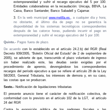
extemporaneidad y sufrir el recargo ejecutivo del 5 por 100.
Entidades colaboradoras en la recaudación: Unicaja, BBVA, La
Caixa, Banco Santander, Banco Sabadell y Cajamar.
3.
En la web municipal
www.melilla.es
.
, a cualquier día y hora;
no obstante, el último día de pago no se garantiza la
disponibilidad de los sistemas tecnológicos correspondientes
después de las catorce horas, pudiendo incurrir el pago en
extemporaneidad y sufrir el recargo ejecutivo del 5 por 100.
Quinto.-
Pagos fuera de plazo.
De acuerdo
con lo establecido en el artículo 24.2.b) del RGR (Real
Decreto 939/2005, “Boletín Oficial del Estado” de 2 de septiembre de
2005), se advierte de que, transcurrido el plazo voluntario de ingreso
sin haber realizado este, las deudas serán exigidas por el
procedimiento de apremio, devengándose los correspondientes
recargos del período ejecutivo a que se refiere el artículo 28 de la Ley
58/2003, General Tributaria, los intereses de demora y, en su caso,
las costas que se produzcan.
Sexto.-
Notificación de liquidaciones tributarias
El presente anuncio tiene el carácter de notificación colectiva, de
conformidad con lo previsto en el artículo 102 de la LGT, el artículo
24 del RGR
Contra la exposición pública de los padrones fiscales y las