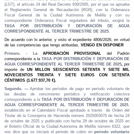
(LGT), el artículo 24 del Real Decreto 939/2005, por el que se aprueba
el Reglamento General de Recaudación (RGR), con la Ordenanza
Fiscal General de la Ciudad Autónoma de Melilla y con su
correspondiente Ordenanza Fiscal reguladora del tributo, exigirá la
TASA POR DISTRIBUCIÓN Y DEPURACIÓN DE AGUA
CORRESPONDIENTE AL TERCER TRIMESTRE DE 2025.
De acuerdo con lo anterior, y visto el expediente 4806/2026, en virtud
de las competencias que tengo atribuidas,
VENGO EN DISPONER
Primero. -
La
APROBACIÓN PROVISIONAL
del Padrón
correspondiente a la
TASA POR DISTRIBUCIÓN Y DEPURACIÓN DE
AGUA CORRESPONDIENTE AL TERCER TRIMESTRE DE 2025
,
por
importe de
UN MILLON SEISCIENTOS SETENTA Y SIETE MIL
NOVECIENTOS TREINTA Y SIETE EUROS CON SETENTA
CÉNTIMOS (1.677.937,70 €).
Segundo. —
Aprobar los períodos de pago en período voluntario de
las deudas de vencimiento periódico y notificación colectiva
correspondiente a la
TASA POR DISTRIBUCIÓN Y DEPURACIÓN DE
AGUA CORRESPONDIENTE AL TERCER TRIMESTRE DE 2025
,
establecido en el Calendario Fiscal aprobado a través de Orden del
Titular de la Consejería de Hacienda número 2025003070 de fecha 24
de octubre de 2025 y publicado con fecha 28 de octubre de 2025 en
el Boletín Oficial de la Ciudad Autónoma de Melilla número 6322, que
nos dice que se iniciará el periodo de cobro en
periodo voluntario