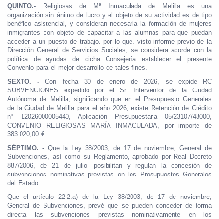
QUINTO.-
Religiosas de Mª Inmaculada de Melilla es una
organización sin ánimo de lucro y el objeto de su actividad es de tipo
benéfico asistencial, y consideran necesaria la formación de mujeres
inmigrantes con objeto de capacitar a las alumnas para que puedan
acceder a un puesto de trabajo, por lo que, visto informe previo de la
Dirección General de Servicios Sociales, se considera acorde con la
política de ayudas de dicha Consejería establecer el presente
Convenio para el mejor desarrollo de tales fines.
SEXTO. -
Con fecha 30 de enero de 2026, se expide RC
SUBVENCIONES expedido por el Sr. Interventor de la Ciudad
Autónoma de Melilla, significando que en el Presupuesto Generales
de la Ciudad de Melilla para el año 2026, existe Retención de Crédito
nº 12026000005440, Aplicación Presupuestaria 05/23107/48000,
CONVENIO RELIGIOSAS MARÍA INMACULADA, por importe de
383.020,00 €.
SÉPTIMO. -
Que la Ley 38/2003, de 17 de noviembre, General de
Subvenciones, así como su Reglamento, aprobado por Real Decreto
887/2006, de 21 de julio, posibilitan y regulan la concesión de
subvenciones nominativas previstas en los Presupuestos Generales
del Estado.
Que el artículo 22.2.a) de la Ley 38/2003, de 17 de noviembre,
General de Subvenciones, prevé que se pueden conceder de forma
directa las subvenciones previstas nominativamente en los