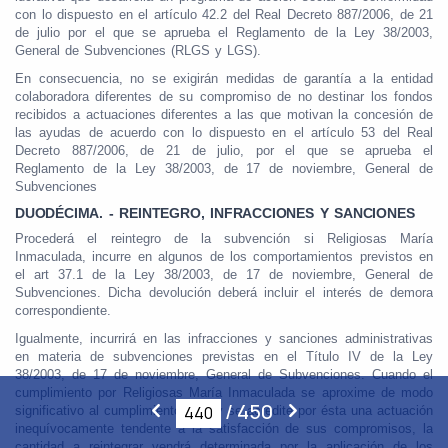
con lo dispuesto en el artículo 42.2 del Real Decreto 887/2006, de 21
de julio por el que se aprueba el Reglamento de la Ley 38/2003,
General de Subvenciones (RLGS y LGS).
En consecuencia, no se exigirán medidas de garantía a la entidad
colaboradora diferentes de su compromiso de no destinar los fondos
recibidos a actuaciones diferentes a las que motivan la concesión de
las ayudas de acuerdo con lo dispuesto en el artículo 53 del Real
Decreto 887/2006, de 21 de julio, por el que se aprueba el
Reglamento de la Ley 38/2003, de 17 de noviembre, General de
Subvenciones
DUODÉCIMA. - REINTEGRO, INFRACCIONES Y SANCIONES
Procederá el reintegro de la subvención si Religiosas María
Inmaculada, incurre en algunos de los comportamientos previstos en
el art 37.1 de la Ley 38/2003, de 17 de noviembre, General de
Subvenciones. Dicha devolución deberá incluir el interés de demora
correspondiente.
Igualmente, incurrirá en las infracciones y sanciones administrativas
en materia de subvenciones previstas en el Título IV de la Ley
38/2003, de 17 de noviembre, General de Subvenciones. Cuando el
cumplimiento por Religiosas María Inmaculada se aproxime de modo
/
450
significativo al cumplimiento total y se acredite por ésta una actuación
inequívocamente tendente a la satisfacción de sus compromisos, la
cantidad a reintegrar vendrá determinada por la aplicación de los