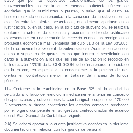
salvo que por las especiales características de los gastos
subvencionables no exista en el mercado suficiente número de
entidades que lo suministren o presten, o salvo que el gasto se
hubiera realizado con anterioridad a la concesión de la subvención. La
elección entre las ofertas presentadas, que deberán aportarse en la
justificación, o, en su caso, en la solicitud de subvención, se realizará
conforme a criterios de eficiencia y economía, debiendo justificarse
expresamente en una memoria la elección cuando no recaiga en la
propuesta económica más ventajosa (artículo 31.3 de la Ley 38/2003,
de 17 de noviembre, General de Subvenciones). Además, en aquellos
casos o supuestos de gastos en los que incurra el beneficiario con
cargo a la subvención a los que les sea de aplicación lo recogido en
la Instrucción 1/2019 de la OIRESCON, deberán atenerse a lo dictado
en la misma, en especial a lo concerniente a la petición de tres
ofertas en contratación menor, al tratarse del manejo de fondos
públicos.
11.-
Conforme a lo establecido en la Base 32ª, si la entidad ha
percibido a lo largo del ejercicio inmediatamente anterior en concepto
de aportaciones y subvenciones la cuantía igual o superior de 120.000
€ presentará al órgano concedente los estados contables aprobados
por el órgano competente en su gestión, confeccionados de acuerdo
con el Plan General de Contabilidad vigente.
2.b)
Se deberá aportar a la cuenta justificativa económica la siguiente
documentación, en relación con los gastos de personal: