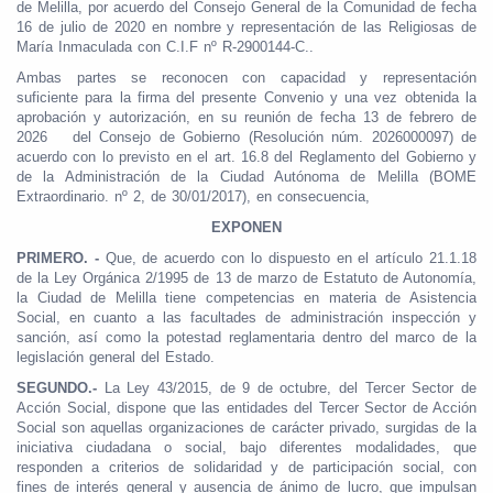
de Melilla, por acuerdo del Consejo General de la Comunidad de fecha
16 de julio de 2020 en nombre y representación de las Religiosas de
María Inmaculada con C.I.F nº R-2900144-C..
Ambas partes se reconocen con capacidad y representación
suficiente para la firma del presente Convenio y una vez obtenida la
aprobación y autorización, en su reunión de fecha 13 de febrero de
2026 del Consejo de Gobierno (Resolución núm. 2026000097) de
acuerdo con lo previsto en el art. 16.8 del Reglamento del Gobierno y
de la Administración de la Ciudad Autónoma de Melilla (BOME
Extraordinario. nº 2, de 30/01/2017), en consecuencia,
EXPONEN
PRIMERO. -
Que, de acuerdo con lo dispuesto en el artículo 21.1.18
de la Ley Orgánica 2/1995 de 13 de marzo de Estatuto de Autonomía,
la Ciudad de Melilla tiene competencias en materia de Asistencia
Social, en cuanto a las facultades de administración inspección y
sanción, así como la potestad reglamentaria dentro del marco de la
legislación general del Estado.
SEGUNDO.-
La Ley 43/2015, de 9 de octubre, del Tercer Sector de
Acción Social, dispone que las entidades del Tercer Sector de Acción
Social son aquellas organizaciones de carácter privado, surgidas de la
iniciativa ciudadana o social, bajo diferentes modalidades, que
responden a criterios de solidaridad y de participación social, con
fines de interés general y ausencia de ánimo de lucro, que impulsan