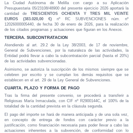
La Ciudad Autónoma de Melilla con cargo a su Aplicación
Presupuestaria 05/23108/48900 del presente ejercicio 2026 aportará la
cantidad de
TRESCIENTOS OCHENTA Y TRES MIL VEINTE
EUROS (383.020,00 €)
nº RC SUBVENCIONES núm. nº
12026000005440, de fecha 30 de enero de 2026, para la realización
de los citados programas y actuaciones que figuran en los Anexos.
TERCERA. SUBCONTRATACION
Atendiendo al art. 29.2 de la Ley 38/2003, de 17 de noviembre,
General de Subvenciones, por la naturaleza de las actividades, la
Entidad podrá llevar a cabo la subcontratación parcial (hasta el 20%)
de las actividades subvencionadas.
Asimismo, se autoriza la suscripción de los mismos siempre que se
celebren por escrito y se cumplan los demás requisitos que se
establecen en el art. 29 de la Ley General de Subvenciones.
CUARTA. PLAZO Y FORMA DE PAGO
Tras la firma del presente convenio, se procederá a transferir a
Religiosas María Inmaculada, con CIF nº R2900144C, el 100% de la
totalidad de la cantidad prevista en la cláusula segunda.
El pago del importe se hará de manera anticipada y de una sola vez,
en concepto de entrega de fondos con carácter previo a la
justificación, como financiación necesaria para poder llevar a cabo las
actuaciones inherentes a la subvención, de conformidad con lo