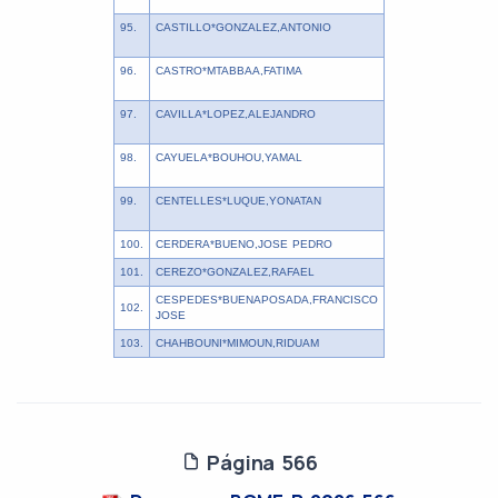
95.
CASTILLO*GONZALEZ,ANTONIO
96.
CASTRO*MTABBAA,FATIMA
97.
CAVILLA*LOPEZ,ALEJANDRO
98.
CAYUELA*BOUHOU,YAMAL
99.
CENTELLES*LUQUE,YONATAN
100.
CERDERA*BUENO,JOSE PEDRO
101.
CEREZO*GONZALEZ,RAFAEL
CESPEDES*BUENAPOSADA,FRANCISCO
102.
JOSE
103.
CHAHBOUNI*MIMOUN,RIDUAM
Página 566