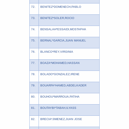
72.
BENITEZ*DOMENECH,PABLO
73.
BENITEZ*SOLER,ROCIO
74.
BENSALAH*ESSAIDI,MOSTAPHA
75.
BERNAL*GARCIA,JUAN MANUEL
76.
BLANCO*REY,VIRGINIA
77.
BOAZA*MOHAMED,HASSAN
78.
BOLADO*GONZALEZ,IRENE
79.
BOUARFA*HAMED,ABDELKADER
80.
BOUHOU*MARROUA,FATIHA
81.
BOUTAYBI*TABAH,ILYASS
82.
BRECIA*JIMENEZ,JUAN JOSE