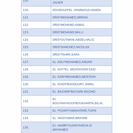
119.
JAVIER
120.
DOUDOUH*EL HANNAOUI,HAMZA
121.
DRIS*MOHAMED,MIRIAN
122.
DRIS*MOHAND,ISMAIL
123.
DRIS*MOHAND,NALLI
124.
DRIS*OUTMANI,ABDELHALIC
125.
DRIS*SANCHEZ,NICOLAS
126.
DRIS*TAHIRI,SARA
127.
EL ADLI*MOHAMED,ANUAR
128.
EL AGY*EL MOATASSIM,SAID
129.
EL ASRI*MOHAMED,MOSTAFA
130.
EL AYADI*BADDOURY,JAMAL
131.
EL BACHIRI*BACHIRI,RACHID
EL
132.
BOUYAHYAOUI*BOUKHARTA,BILAL
133.
EL FOUNTI*AMAKHTARI,TUFIK
134.
EL HADI*AMAR,BRAHIM
EL HAMRI*OUARYAMCHI,SI
135.
MOHAMED