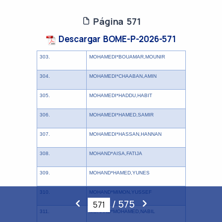
Página 571
Descargar BOME-P-2026-571
303.
MOHAMEDI*BOUAMAR,MOUNIR
304.
MOHAMEDI*CHAABAN,AMIN
305.
MOHAMEDI*HADDU,HABIT
306.
MOHAMEDI*HAMED,SAMIR
307.
MOHAMEDI*HASSAN,HANNAN
308.
MOHAND*AISA,FATIJA
309.
MOHAND*HAMED,YUNES
310.
MOHAND*MIMON,YUSSEF
/
575
311.
MOHAND*MOHAMED,NABIL