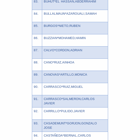
83.
BUHUT*EL HASSAN,ABDERRAHIM
84.
BULLALMAUN*AZAROUALI,SAMAH
85.
BURGOS*NIETO,RUBEN
86.
BUZZIAN*MOHAMED,HAMIN
87.
CALVO*CORDON,ADRIAN
88.
CANO*RUIZ,AINHOA
89.
CANOVAS*ARTILLO,MONICA
90.
CARRASCO*RUIZ,MIGUEL
91.
CARRASCO*SALMERON,CARLOS
JAVIER
92.
CARRILLO*PULIDO,JAVIER
93.
CASADEMUNT*GORJON,GONZALO
JOSE
94.
CASTAÑEDA*BERNAL,CARLOS