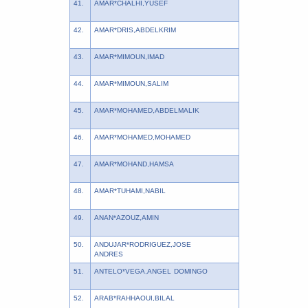
41.
AMAR*CHALHI,YUSEF
42.
AMAR*DRIS,ABDELKRIM
43.
AMAR*MIMOUN,IMAD
44.
AMAR*MIMOUN,SALIM
45.
AMAR*MOHAMED,ABDELMALIK
46.
AMAR*MOHAMED,MOHAMED
47.
AMAR*MOHAND,HAMSA
48.
AMAR*TUHAMI,NABIL
49.
ANAN*AZOUZ,AMIN
50.
ANDUJAR*RODRIGUEZ,JOSE
ANDRES
51.
ANTELO*VEGA,ANGEL DOMINGO
52.
ARAB*RAHHAOUI,BILAL