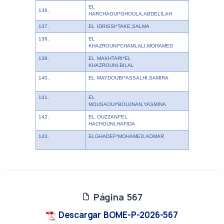
EL
136.
HARCHAOUI*GHOULA,ABDELILAH
137.
EL IDRISSI*TAKE,SALMA
138.
EL
KHAZROUNI*CHAMLALI,MOHAMED
139.
EL MAKHTARI*EL
KHAZROUNI,BILAL
140.
EL MAYDOUBI*ASSALHI,SAMIRA
141.
EL
MOUSAOUI*BOUJNAN,YASMINA
142.
EL OUZZANI*EL
HACHOUNI,HAFIDA
143.
ELGHADEF*MOHAMED,AOMAR
Página 567
Descargar BOME-P-2026-567