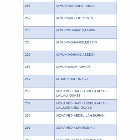
251.
MIMUN*EMBAREK,FAISAL
252.
MIMUN*HADDOU,YUNES
253.
MIMUN*MOHAMED,MIMUN
254.
MIMUN*MOHAMED,NESSIM
255.
MIMUN*MOHAND,ASDDIN
256.
MIMUN*SALAH,MIMUN
257.
MIRAS*ARAGON,EVA
258.
MOHAMED HACH ABDEL-LAH*AL-
LAL,ALI OUASS
259.
MOHAMED HACH ABDEL-LAH*AL-
LAL,MOHAMED OUASS
260.
MOHAMED*ABDEL LAH,SUFIAN
261.
MOHAMED*ACHOR,SOFIA
262.
MOHAMED*AHMED,MOHAMED