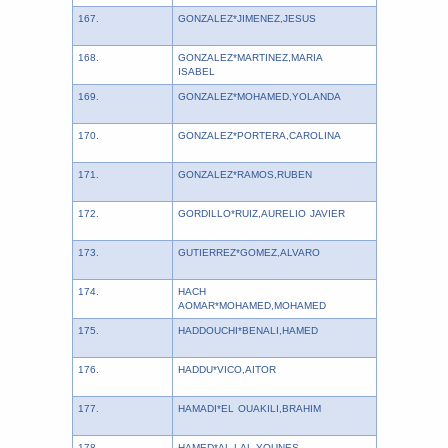
167.
GONZALEZ*JIMENEZ,JESUS
168.
GONZALEZ*MARTINEZ,MARIA
ISABEL
169.
GONZALEZ*MOHAMED,YOLANDA
170.
GONZALEZ*PORTERA,CAROLINA
171.
GONZALEZ*RAMOS,RUBEN
172.
GORDILLO*RUIZ,AURELIO JAVIER
173.
GUTIERREZ*GOMEZ,ALVARO
174.
HACH
AOMAR*MOHAMED,MOHAMED
175.
HADDOUCHI*BENALI,HAMED
176.
HADDU*VICO,AITOR
177.
HAMADI*EL OUAKILI,BRAHIM
178.
HAMED*AL-LAL,YOUNES