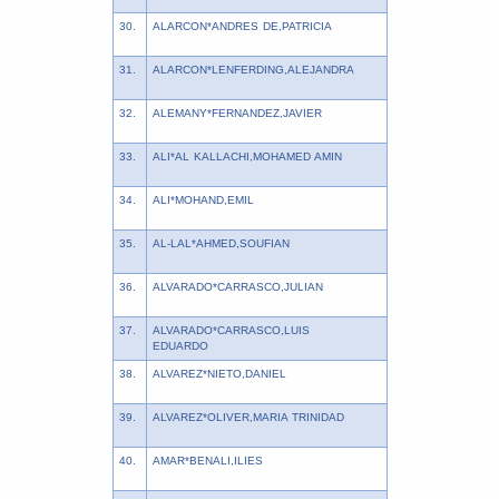
30.
ALARCON*ANDRES DE,PATRICIA
31.
ALARCON*LENFERDING,ALEJANDRA
32.
ALEMANY*FERNANDEZ,JAVIER
33.
ALI*AL KALLACHI,MOHAMED AMIN
34.
ALI*MOHAND,EMIL
35.
AL-LAL*AHMED,SOUFIAN
36.
ALVARADO*CARRASCO,JULIAN
37.
ALVARADO*CARRASCO,LUIS
EDUARDO
38.
ALVAREZ*NIETO,DANIEL
39.
ALVAREZ*OLIVER,MARIA TRINIDAD
40.
AMAR*BENALI,ILIES