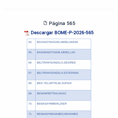
Página 565
Descargar BOME-P-2026-565
64.
BACHAO*DAOUDI,ABDELHAKIM
65.
BAGHDADI*CHAIB,ABDELLAH
66.
BELTRAN*GONZALO,DESIREE
67.
BELTRAN*GONZALO,ESTEFANIA
68.
BEN YELUN*TALBI,SUFIAN
69.
BENAIM*BITTAN,ISAAC
70.
BENAISA*MIMON,ZAER
71.
BENHADI*MOHAMED,MOHAMED