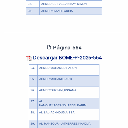
22.
AHMED*EL HASSAN,BAY MIMUN
23.
AHMED*LIAZID,FARIDA
Página 564
Descargar BOME-P-2026-564
24.
AHMED*MOHAMED,HARON
25.
AHMED*MOHAND,TARIK
26.
AHMED*OUZZANI,USSAMA
27.
AL
HAMOUTI*AGRANDI,ABDELKARIM
28.
AL LAL*ACHHOUD,AISSA
29.
AL MANSOURI*UMPIERREZ,KHADIJA