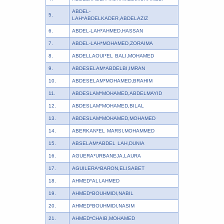
ABDEL-
5.
LAH*ABDELKADER,ABDELAZIZ
6.
ABDEL-LAH*AHMED,HASSAN
7.
ABDEL-LAH*MOHAMED,ZORAIMA
8.
ABDELLAOUI*EL BALI,MOHAMED
9.
ABDESELAM*ABDELBI,IMRAN
10.
ABDESELAM*MOHAMED,BRAHIM
11.
ABDESLAM*MOHAMED,ABDELMAYID
12.
ABDESLAM*MOHAMED,BILAL
13.
ABDESLAM*MOHAMED,MOHAMED
14.
ABERKAN*EL MARSI,MOHAMMED
15.
ABSELAM*ABDEL LAH,DUNIA
16.
AGUERA*URBANEJA,LAURA
17.
AGUILERA*BARON,ELISABET
18.
AHMED*ALI,AHMED
19.
AHMED*BOUHMIDI,NABIL
20.
AHMED*BOUHMIDI,NASIM
21.
AHMED*CHAIB,MOHAMED