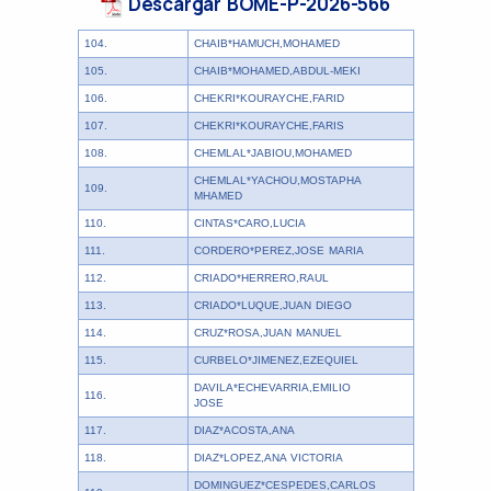
Descargar BOME-P-2026-566
104.
CHAIB*HAMUCH,MOHAMED
105.
CHAIB*MOHAMED,ABDUL-MEKI
106.
CHEKRI*KOURAYCHE,FARID
107.
CHEKRI*KOURAYCHE,FARIS
108.
CHEMLAL*JABIOU,MOHAMED
CHEMLAL*YACHOU,MOSTAPHA
109.
MHAMED
110.
CINTAS*CARO,LUCIA
111.
CORDERO*PEREZ,JOSE MARIA
112.
CRIADO*HERRERO,RAUL
113.
CRIADO*LUQUE,JUAN DIEGO
114.
CRUZ*ROSA,JUAN MANUEL
115.
CURBELO*JIMENEZ,EZEQUIEL
DAVILA*ECHEVARRIA,EMILIO
116.
JOSE
117.
DIAZ*ACOSTA,ANA
118.
DIAZ*LOPEZ,ANA VICTORIA
DOMINGUEZ*CESPEDES,CARLOS