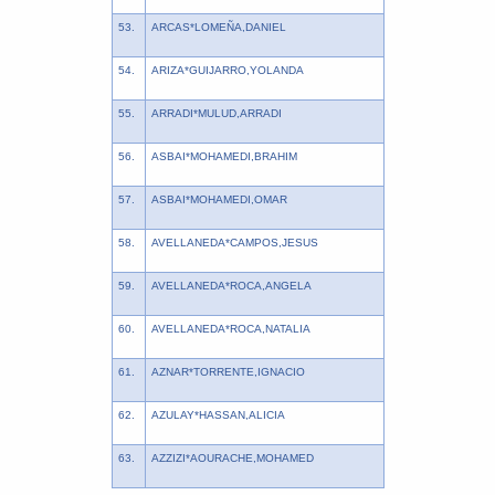
53.
ARCAS*LOMEÑA,DANIEL
54.
ARIZA*GUIJARRO,YOLANDA
55.
ARRADI*MULUD,ARRADI
56.
ASBAI*MOHAMEDI,BRAHIM
57.
ASBAI*MOHAMEDI,OMAR
58.
AVELLANEDA*CAMPOS,JESUS
59.
AVELLANEDA*ROCA,ANGELA
60.
AVELLANEDA*ROCA,NATALIA
61.
AZNAR*TORRENTE,IGNACIO
62.
AZULAY*HASSAN,ALICIA
63.
AZZIZI*AOURACHE,MOHAMED