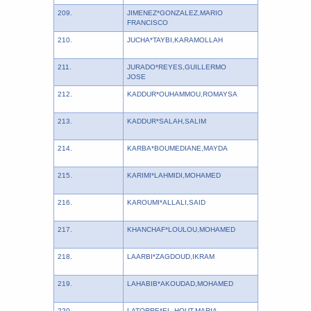
209.
JIMENEZ*GONZALEZ,MARIO
FRANCISCO
210.
JUCHA*TAYBI,KARAMOLLAH
211.
JURADO*REYES,GUILLERMO
JOSE
212.
KADDUR*OUHAMMOU,ROMAYSA
213.
KADDUR*SALAH,SALIM
214.
KARBA*BOUMEDIANE,MAYDA
215.
KARIMI*LAHMIDI,MOHAMED
216.
KAROUMI*ALLALI,SAID
217.
KHANCHAF*LOULOU,MOHAMED
218.
LAARBI*ZAGDOUD,IKRAM
219.
LAHABIB*AKOUDAD,MOHAMED
220.
LATORRE*EL HOUT,MARIA