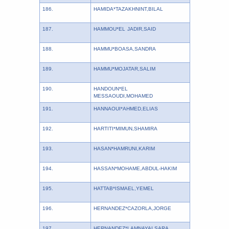
186.
HAMIDA*TAZAKHNINT,BILAL
187.
HAMMOU*EL JADIR,SAID
188.
HAMMU*BOASA,SANDRA
189.
HAMMU*MOJATAR,SALIM
190.
HANDOUN*EL
MESSAOUDI,MOHAMED
191.
HANNAOUI*AHMED,ELIAS
192.
HARTITI*MIMUN,SHAMIRA
193.
HASAN*HAMRUNI,KARIM
194.
HASSAN*MOHAME,ABDUL-HAKIM
195.
HATTAB*ISMAEL,YEMEL
196.
HERNANDEZ*CAZORLA,JORGE
197.
HERNANDEZ*LAMNAYAI,SARA