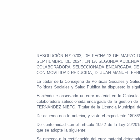
RESOLUCIÓN N.º 0703, DE FECHA 13 DE MARZO 
SEPTIEMBRE DE 2024, EN LA SEGUNDA ADDENDA
COLABORADORA SELECCIONADA ENCARGADA DE 
CON MOVILIDAD REDUCIDA, D. JUAN MANUEL FERNÁ
La titular de la Consejería de Políticas Sociales y Sal
Políticas Sociales y Salud Pública ha dispuesto lo sigui
Habiéndose observado un error material en la Claúsul
colaboradora seleccionada encargada de la gestión d
FERNÁNDEZ NIETO, Titular de la Licencia Municipal de
De acuerdo con lo anterior, y visto el expediente 18036
De conformidad con el artículo 109.2 de la Ley 39/20
que se adopte la siguiente:
Se proceda a la rectificación del error material detect