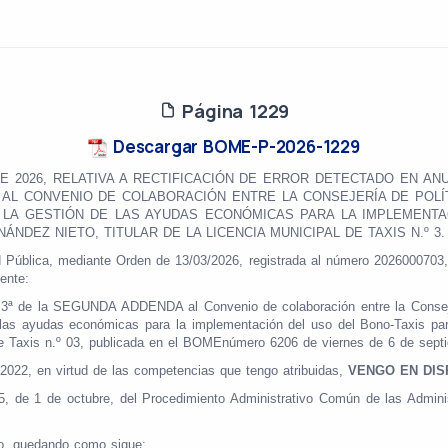
Página 1229
Descargar BOME-P-2026-1229
DE 2026, RELATIVA A RECTIFICACIÓN DE ERROR DETECTADO EN AN
 AL CONVENIO DE COLABORACIÓN ENTRE LA CONSEJERÍA DE POLÍT
LA GESTIÓN DE LAS AYUDAS ECONÓMICAS PARA LA IMPLEMENTA
NDEZ NIETO, TITULAR DE LA LICENCIA MUNICIPAL DE TAXIS N.º 3.
ud Pública, mediante Orden de 13/03/2026, registrada al número 2026000703,
ente:
a 3ª de la SEGUNDA ADDENDA al Convenio de colaboración entre la Consejer
e las ayudas económicas para la implementación del uso del Bono-Taxis 
 Taxis n.º 03, publicada en el BOMEnúmero 6206 de viernes de 6 de sept
/2022, en virtud de las competencias que tengo atribuidas,
VENGO EN DI
15, de 1 de octubre, del Procedimiento Administrativo Común de las Admi
ado, quedando como sigue: