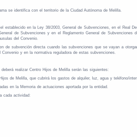
rama se identifica con el territorio de la Ciudad Autónoma de Melilla.
á el establecido en la Ley 38/2003, General de Subvenciones, en el Real Dec
General de Subvenciones y en el Reglamento General de Subvenciones 
áusulas del Convenio.
imen de subvención directa cuando las subvenciones que se vayan a otorg
l Convenio y en la normativa reguladora de estas subvenciones.
deberá realizar Centro Hijos de Melilla serán las siguientes:
jos de Melilla, que cubrirá los gastos de alquiler, luz, agua y teléfono/inter
icadas en la Memoria de actuaciones aportada por la entidad.
a cada actividad: