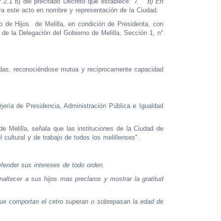
7.2.1 b) del precitado Decreto que establece
: “/. b) En
ra este acto en nombre y representación de la Ciudad.
de Hijos de Melilla, en condición de Presidenta, con
 de la Delegación del Gobierno de Melilla, Sección 1, n°
uidas, reconociéndose mutua y recíprocamente capacidad
ería de Presidencia, Administración Pública e Igualdad
 Melilla, señala que las instituciones de la Ciudad de
 cultural y de trabajo de todos los melillenses".
fender sus intereses de todo orden.
altecer a sus hijos mas preclaros y mostrar la gratitud
que comportan el cetro superan o sobrepasan la edad de