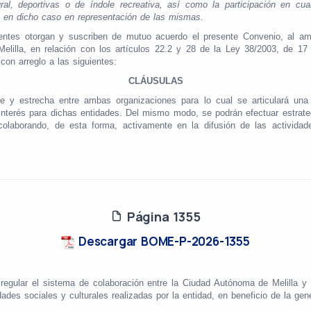
ral, deportivas o de índole recreativa, así como la participación en cu
o en dicho caso en representación de las mismas.
nientes otorgan y suscriben de mutuo acuerdo el presente Convenio, al am
illa, en relación con los artículos 22.2 y 28 de la Ley 38/2003, de 17
con arreglo a las siguientes:
CLÁUSULAS
te y estrecha entre ambas organizaciones para lo cual se articulará una
 interés para dichas entidades. Del mismo modo, se podrán efectuar estrat
olaborando, de esta forma, activamente en la difusión de las activid
Página 1355
Descargar BOME-P-2026-1355
regular el sistema de colaboración entre la Ciudad Autónoma de Melilla y C
des sociales y culturales realizadas por la entidad, en beneficio de la gene