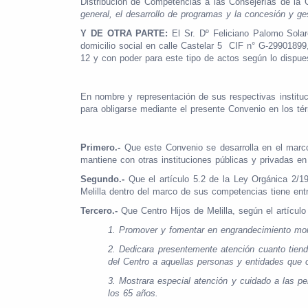
Distribución de Competencias a las Consejerías de la Ci
general, el desarrollo de programas y la concesión y g
Y DE OTRA PARTE:
El Sr. Dº Feliciano Palomo Sola
domicilio social en calle Castelar 5 CIF n° G-29901899,
12 y con poder para este tipo de actos según lo dispues
En nombre y representación de sus respectivas institu
para obligarse mediante el presente Convenio en los tér
Primero.-
Que este Convenio se desarrolla en el marco
mantiene con otras instituciones públicas y privadas en 
Segundo.-
Que el artículo 5.2 de la Ley Orgánica 2/19
Melilla dentro del marco de sus competencias tiene entre
Tercero.-
Que Centro Hijos de Melilla, según el artícul
1.
Promover y fomentar en engrandecimiento moral
2.
Dedicara presentemente atención cuanto tienda
del Centro a aquellas personas y entidades que 
3.
Mostrara especial atención y cuidado a las p
los 65 años.