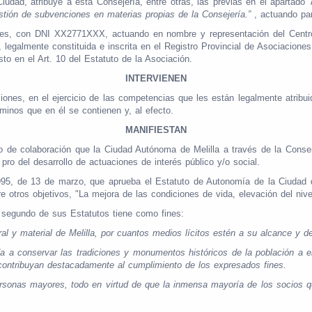
udad, atribuye a esta Consejería, entre otras, las previas en el apartado 
estión de subvenciones en materias propias de la Consejería.”
, actuando pa
res, con DNI XX2771XXX, actuando en nombre y representación del Centro 
 legalmente constituida e inscrita en el Registro Provincial de Asociaciones
to en el Art. 10 del Estatuto de la Asociación.
INTERVIENEN
ciones, en el ejercicio de las competencias que les están legalmente atrib
minos que en él se contienen y, al efecto.
MANIFIESTAN
 de colaboración que la Ciudad Autónoma de Melilla a través de la Conserj
pro del desarrollo de actuaciones de interés público y/o social.
95, de 13 de marzo, que aprueba el Estatuto de Autonomía de la Ciudad de
 otros objetivos, "La mejora de las condiciones de vida, elevación del nivel
o segundo de sus Estatutos tiene como fines:
 y material de Melilla, por cuantos medios lícitos estén a su alcance y de
 a conservar las tradiciones y monumentos históricos de la población a en
contribuyan destacadamente al cumplimiento de los expresados fines.
ersonas mayores, todo en virtud de que la inmensa mayoría de los socios 