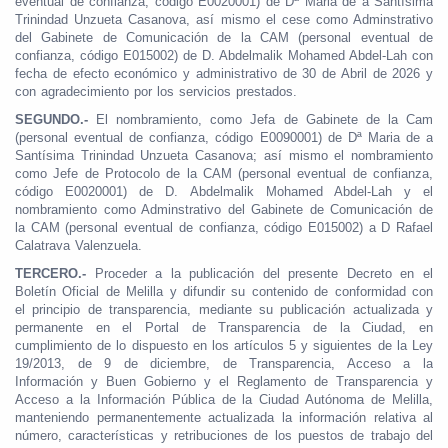
eventual de confianza, código E0020001) de Dª Maria de a Santísima
Trinindad Unzueta Casanova, así mismo el cese como Adminstrativo
del Gabinete de Comunicación de la CAM (personal eventual de
confianza, código E015002) de D. Abdelmalik Mohamed Abdel-Lah con
fecha de efecto económico y administrativo de 30 de Abril de 2026 y
con agradecimiento por los servicios prestados.
SEGUNDO.-
El nombramiento, como Jefa de Gabinete de la Cam
(personal eventual de confianza, código E0090001) de Dª Maria de a
Santísima Trinindad Unzueta Casanova; así mismo el nombramiento
como Jefe de Protocolo de la CAM (personal eventual de confianza,
código E0020001) de D. Abdelmalik Mohamed Abdel-Lah y el
nombramiento como Adminstrativo del Gabinete de Comunicación de
la CAM (personal eventual de confianza, código E015002) a D Rafael
Calatrava Valenzuela.
TERCERO.-
Proceder a la publicación del presente Decreto en el
Boletín Oficial de Melilla y difundir su contenido de conformidad con
el principio de transparencia, mediante su publicación actualizada y
permanente en el Portal de Transparencia de la Ciudad, en
cumplimiento de lo dispuesto en los artículos 5 y siguientes de la Ley
19/2013, de 9 de diciembre, de Transparencia, Acceso a la
Información y Buen Gobierno y el Reglamento de Transparencia y
Acceso a la Información Pública de la Ciudad Autónoma de Melilla,
manteniendo permanentemente actualizada la información relativa al
número, características y retribuciones de los puestos de trabajo del