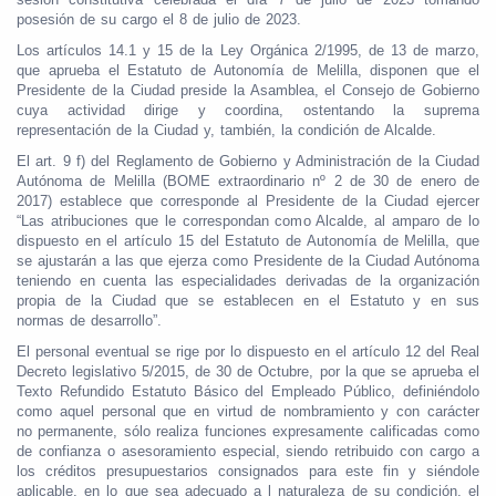
posesión de su cargo el 8 de julio de 2023.
Los artículos 14.1 y 15 de la Ley Orgánica 2/1995, de 13 de marzo,
que aprueba el Estatuto de Autonomía de Melilla, disponen que el
Presidente de la Ciudad preside la Asamblea, el Consejo de Gobierno
cuya actividad dirige y coordina, ostentando la suprema
representación de la Ciudad y, también, la condición de Alcalde.
El art. 9 f) del Reglamento de Gobierno y Administración de la Ciudad
Autónoma de Melilla (BOME extraordinario nº 2 de 30 de enero de
2017) establece que corresponde al Presidente de la Ciudad ejercer
“Las atribuciones que le correspondan como Alcalde, al amparo de lo
dispuesto en el artículo 15 del Estatuto de Autonomía de Melilla, que
se ajustarán a las que ejerza como Presidente de la Ciudad Autónoma
teniendo en cuenta las especialidades derivadas de la organización
propia de la Ciudad que se establecen en el Estatuto y en sus
normas de desarrollo”.
El personal eventual se rige por lo dispuesto en el artículo 12 del Real
Decreto legislativo 5/2015, de 30 de Octubre, por la que se aprueba el
Texto Refundido Estatuto Básico del Empleado Público, definiéndolo
como aquel personal que en virtud de nombramiento y con carácter
no permanente, sólo realiza funciones expresamente calificadas como
de confianza o asesoramiento especial, siendo retribuido con cargo a
los créditos presupuestarios consignados para este fin y siéndole
aplicable, en lo que sea adecuado a l naturaleza de su condición, el