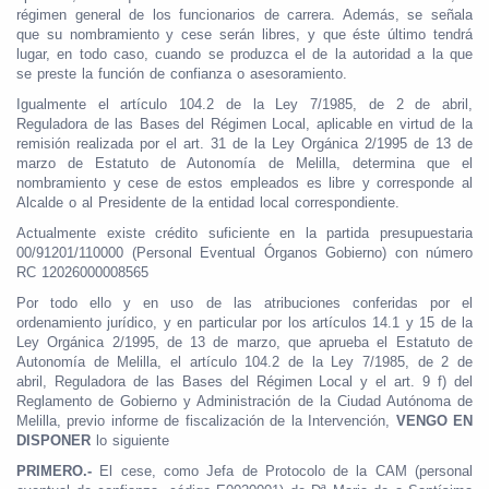
régimen general de los funcionarios de carrera. Además, se señala
que su nombramiento y cese serán libres, y que éste último tendrá
lugar, en todo caso, cuando se produzca el de la autoridad a la que
se preste la función de confianza o asesoramiento.
Igualmente el artículo 104.2 de la Ley 7/1985, de 2 de abril,
Reguladora de las Bases del Régimen Local, aplicable en virtud de la
remisión realizada por el art. 31 de la Ley Orgánica 2/1995 de 13 de
marzo de Estatuto de Autonomía de Melilla, determina que el
nombramiento y cese de estos empleados es libre y corresponde al
Alcalde o al Presidente de la entidad local correspondiente.
Actualmente existe crédito suficiente en la partida presupuestaria
00/91201/110000 (Personal Eventual Órganos Gobierno) con número
RC 12026000008565
Por todo ello y en uso de las atribuciones conferidas por el
ordenamiento jurídico, y en particular por los artículos 14.1 y 15 de la
Ley Orgánica 2/1995, de 13 de marzo, que aprueba el Estatuto de
Autonomía de Melilla, el artículo 104.2 de la Ley 7/1985, de 2 de
abril, Reguladora de las Bases del Régimen Local y el art. 9 f) del
Reglamento de Gobierno y Administración de la Ciudad Autónoma de
Melilla, previo informe de fiscalización de la Intervención,
VENGO EN
DISPONER
lo siguiente
PRIMERO.-
El cese, como Jefa de Protocolo de la CAM (personal