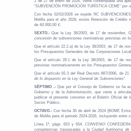
2 de 27 de enero de 2026, viene contemplada una aplic
“SUBVENCIÓN PROMOCIÓN TURÍSTICA CEME” por un i
Con fecha 02/02/2026 se expide RC SUBVENCIONES exp
Melilla para el año 2026, existe Retención de Créd
de 60.000,00 €.
SEXTO.-
Que la Ley 38/2003, de 17 de noviembre, Ge
concesión de subvenciones nominativas previstas en l
Que el artículo 22.2.a) de la Ley 38/2003, de 17 de n
los Presupuestos Generales de las Corporaciones Locale
Que el artículo 28.1 de la Ley 38/2003, de 17 de n
previstas nominativamente en los Presupuestos Generale
Que el artículo 65.3 del Real Decreto 887/2006, de 21 
de lo dispuesto en la Ley General de Subvenciones
".
SÉPTIMO .-
Que por el Consejo de Gobierno se ha aco
Gobierno y de la Administración, que viene a articul
publicar el presente convenio en el Boletín Oficial de
Sector Público.
OCTAVO.-
Con fecha 30 de abril de 2024 (BOME Extra 
de Melilla para el periodo 2024-2026, incluyendo entre 
Línea 1ª, págs. 653 y 654,
CONVENIO CONFEDERAC
competencias traspasadas a la Ciudad Autónoma de Mel