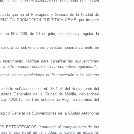
o; la aplicación 06/43200/48000 de carácter nominativa
cando que en el Presupuesto General de la Ciudad de
0, SUBVENCIÓN PROMOCIÓN TURÍSTICA CEME, por importe
o 887/2006, de 21 de julio, posibilitan y regulan la
 directa las subvenciones previstas nominativamente en
l instrumento habitual para canalizar las subvenciones
ue a este respecto establezca su normativa reguladora
",
cter de bases reguladoras de la concesión a los efectos
o de lo señalado en el art. 16.1 8ª del Reglamento del
puestos Generales de la Ciudad de Melilla, debiéndose
la Ley 40/2015, de 1 de octubre de Régimen Jurídico del
atégico General de Subvenciones de la Ciudad Autónoma
OS ESTRATÉGICOS
“contribuir al cumplimiento de las
sector comercial de la ciudad, al objeto de implantar