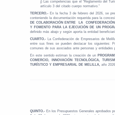
j) Las competencias que el “Reglamento del Turi
artículo 3 del citado cuerpo normativo.”
TERCERO.-
En la fecha 3 de febrero del 2026, se pr
conteniendo la documentación requerida para la concesi
DE COLABORACIÓN ENTRE LA CONFEDERACIÓN D
Y FOMENTO PARA LA EJECUCIÓN DE UN PROGRA
definido más abajo y según aporta la entidad beneficiari
CUARTO.-
La Confederación de Empresarios de Melill
entre sus fines se pueden destacar los siguientes: Pr
comunes de sus asociados ante personas y entidades pú
En este sentido estiman la creación de un
PROGRAMA
COMERCIO, INNOVACIÓN TECNOLÓGICA, TURI
TURÍSTICO Y EMPRESARIAL DE MELILLA,
año 202
QUINTO.-
En los Presupuestos Generales aprobados po