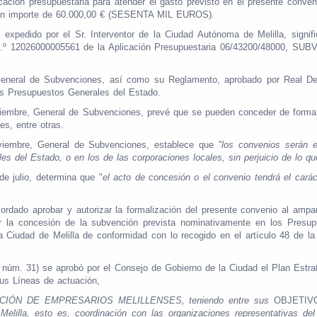
ación presupuestaria para atender el gasto previsto en el presente conveni
mporte de 60.000,00 €
(SESENTA MIL EUROS)
.
edido por el Sr. Interventor de la Ciudad Autónoma de Melilla, signifi
ito n.º 12026000005561 de la Aplicación Presupuestaria 06/43200/4800
neral de Subvenciones, así como su Reglamento, aprobado por Real Decret
os Presupuestos Generales del Estado.
oviembre, General de Subvenciones, prevé que se pueden conceder de forma
s, entre otras.
oviembre, General de Subvenciones, establece que
"los convenios serán e
s del Estado, o en los de las corporaciones locales, sin perjuicio de lo q
de julio, determina que "
el acto de concesión o el convenio tendrá el cará
rdado aprobar y autorizar la formalización del presente convenio al ampar
ar la concesión de la subvención prevista nominativamente en los Presu
 la Ciudad de Melilla de conformidad con lo recogido en el artículo 48 de 
núm. 31) se aprobó por el Consejo de Gobierno de la Ciudad el Plan Estr
sus Líneas de actuación,
IÓN DE EMPRESARIOS MELILLENSES, teniendo entre sus
OBJETIV
illa, esto es, coordinación con las organizaciones representativas del 