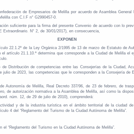
onfederación de Empresarios de Melilla por acuerdo de Asamblea General 
elilla con C.I.F n° G2990457-0.
ón suficiente para la firma del presente Convenio de acuerdo con lo previ
 Extraordinario. N° 2, de 30/01/2017), en consecuencia,
EXPONEN
ículo 22.1.2ª de la Ley Orgánica 2/1995 de 13 de marzo de Estatuto de Aut
 el artículo 21.1.10.ª determina que corresponde a la Ciudad de Melilla el e
culo.
to de Distribución de competencias entre las Consejerías de la Ciudad, A
 julio de 2023, las competencias que le corresponden a la Consejería de
o de Autonomía de Melilla, Real Decreto 337/96, de 23 de febrero, de trasp
ro, de autorización normativa a la Asamblea de Melilla, así como la disposi
ord. núm. 12, de 29 de julio de 2010), comprenderá:
ctividad y de la industria turística en el ámbito territorial de la ciudad
tículo 4 del “Reglamento del Turismo de la Ciudad Autónoma de Melilla”.
 en el “Reglamento del Turismo en la Ciudad Autónoma de Melilla”.