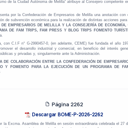
smo de la Ciudad Autónoma de Melilla” atribuye al Consejero competente en 
esenta por la Confederación de Empresarios de Melilla una anotación con
ón de subvención económica para la realización de distintas acciones para
E EMPRESARIOS DE MELILLA Y LA CONSEJERÍA DE ECONOMÍA, 
MA DE FAM TRIPS, FAM PRESS Y BLOG TRIPS FOMENTO TURÍST
a.
a, con C.I.F n° G-2990457-0, (en adelante, CEME) fue fundada el año 19
omover el desarrollo industrial y comercial, en beneficio del interés gene
blicas y privadas y, singularmente ante la Administración.
 DE COLABORACIÓN ENTRE LA CONFEDERACIÓN DE EMPRESARIOS
SMO Y FOMENTO PARA LA EJECUCIÓN DE UN PROGRAMA DE FA
6
Página 2262
Descargar BOME-P-2026-2262
r la Excma. Asamblea de Melilla en sesión extraordinaria celebrada el 27