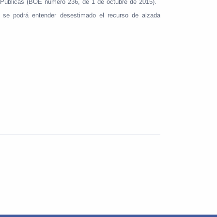
s Públicas (BOE número 236, de 1 de octubre de 2015).
n, se podrá entender desestimado el recurso de alzada