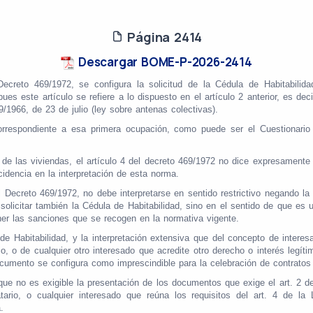
Página 2414
Descargar BOME-P-2026-2414
l Decreto 469/1972, se configura la solicitud de la Cédula de Habitabilid
es este artículo se refiere a lo dispuesto en el artículo 2 anterior, es dec
/1966, de 23 de julio (ley sobre antenas colectivas).
espondiente a esa primera ocupación, como puede ser el Cuestionario Es
e las viviendas, el artículo 4 del decreto 469/1972 no dice expresamente 
cidencia en la interpretación de esta norma.
del Decreto 469/1972, no debe interpretarse en sentido restrictivo negando l
olicitar también la Cédula de Habitabilidad, sino en el sentido de que es un
er las sanciones que se recogen en la normativa vigente.
de Habitabilidad, y la interpretación extensiva que del concepto de interes
, o de cualquier otro interesado que acredite otro derecho o interés legítim
umento se configura como imprescindible para la celebración de contratos 
e no es exigible la presentación de los documentos que exige el art. 2 del
datario, o cualquier interesado que reúna los requisitos del art. 4 de
.