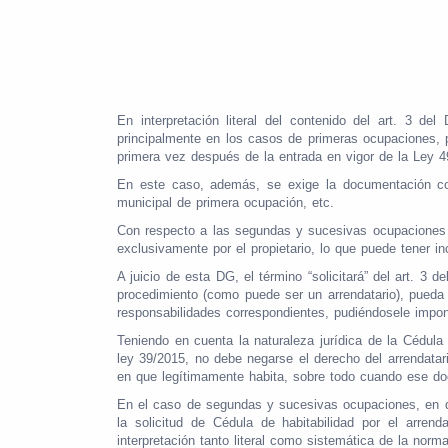
En interpretación literal del contenido del art. 3 de
principalmente en los casos de primeras ocupaciones, pu
primera vez después de la entrada en vigor de la Ley 49
En este caso, además, se exige la documentación corr
municipal de primera ocupación, etc.
Con respecto a las segundas y sucesivas ocupaciones d
exclusivamente por el propietario, lo que puede tener in
A juicio de esta DG, el término “solicitará” del art. 3 
procedimiento (como puede ser un arrendatario), pueda s
responsabilidades correspondientes, pudiéndosele impon
Teniendo en cuenta la naturaleza jurídica de la Cédula 
ley 39/2015, no debe negarse el derecho del arrendatario
en que legítimamente habita, sobre todo cuando ese doc
En el caso de segundas y sucesivas ocupaciones, en qu
la solicitud de Cédula de habitabilidad por el arren
interpretación tanto literal como sistemática de la norma