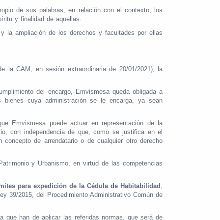
ropio de sus palabras, en relación con el contexto, los
ritu y finalidad de aquellas.
y la ampliación de los derechos y facultades por ellas
 la CAM, en sesión extraordinaria de 20/01/2021), la
 cumplimiento del encargo, Emvismesa queda obligada a
os bienes cuya administración se le encarga, ya sean
e que Emvismesa puede actuar en representación de la
rio, con independencia de que, como se justifica en el
n concepto de arrendatario o de cualquier otro derecho
 Patrimonio y Urbanismo, en virtud de las competencias
ámites para expedición de la Cédula de Habitabilidad
,
la Ley 39/2015, del Procedimiento Administrativo Común de
ía que han de aplicar las referidas normas, que será de