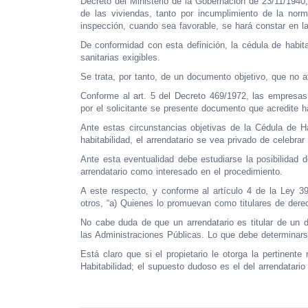
Decreto del Ministerio de la Gobernación de 23/11/1940,
de las viviendas, tanto por incumplimiento de la norm
inspección, cuando sea favorable, se hará constar en la
De conformidad con esta definición, la cédula de habit
sanitarias exigibles.
Se trata, por tanto, de un documento objetivo, que no af
Conforme al art. 5 del Decreto 469/1972, las empresas 
por el solicitante se presente documento que acredite ha
Ante estas circunstancias objetivas de la Cédula de Ha
habitabilidad, el arrendatario se vea privado de celebra
Ante esta eventualidad debe estudiarse la posibilidad d
arrendatario como interesado en el procedimiento.
A este respecto, y conforme al artículo 4 de la Ley 3
otros, “a) Quienes lo promuevan como titulares de derec
No cabe duda de que un arrendatario es titular de un d
las Administraciones Públicas. Lo que debe determinarse 
Está claro que si el propietario le otorga la pertinen
Habitabilidad; el supuesto dudoso es el del arrendatario