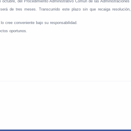
de octubre, del Procedimiento Administrativo Común de las Administracione
n será de tres meses. Transcurrido este plazo sin que recaiga resolució
í lo cree conveniente bajo su responsabilidad.
ectos oportunos.