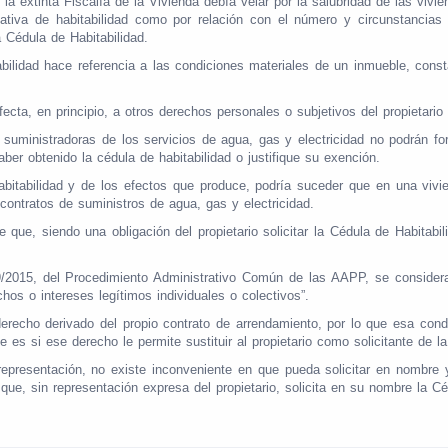
 la extinta Fiscalía de la Vivienda debía velar por la salubridad de las viv
ativa de habitabilidad como por relación con el número y circunstancias
 Cédula de Habitabilidad.
abilidad hace referencia a las condiciones materiales de un inmueble, cons
ecta, en principio, a otros derechos personales o subjetivos del propietario 
suministradoras de los servicios de agua, gas y electricidad no podrán form
ber obtenido la cédula de habitabilidad o justifique su exención.
bitabilidad y de los efectos que produce, podría suceder que en una vivie
r contratos de suministros de agua, gas y electricidad.
e que, siendo una obligación del propietario solicitar la Cédula de Habitabi
9/2015, del Procedimiento Administrativo Común de las AAPP, se consideran
hos o intereses legítimos individuales o colectivos”.
erecho derivado del propio contrato de arrendamiento, por lo que esa condi
es si ese derecho le permite sustituir al propietario como solicitante de la
te representación, no existe inconveniente en que pueda solicitar en nombre
 que, sin representación expresa del propietario, solicita en su nombre la Cé