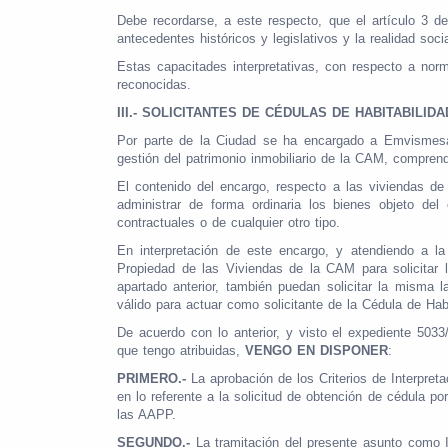
Debe recordarse, a este respecto, que el artículo 3 de
antecedentes históricos y legislativos y la realidad soc
Estas capacitades interpretativas, con respecto a nor
reconocidas.
III.- SOLICITANTES DE CÉDULAS DE HABITABILID
Por parte de la Ciudad se ha encargado a Emvismesa 
gestión del patrimonio inmobiliario de la CAM, comprend
El contenido del encargo, respecto a las viviendas d
administrar de forma ordinaria los bienes objeto de
contractuales o de cualquier otro tipo.
En interpretación de este encargo, y atendiendo a l
Propiedad de las Viviendas de la CAM para solicitar l
apartado anterior, también puedan solicitar la misma 
válido para actuar como solicitante de la Cédula de Habi
De acuerdo con lo anterior, y visto el expediente 503
que tengo atribuidas,
VENGO EN DISPONER
:
PRIMERO.-
La aprobación de los Criterios de Interpret
en lo referente a la solicitud de obtención de cédula po
las AAPP.
SEGUNDO.-
La tramitación del presente asunto como I