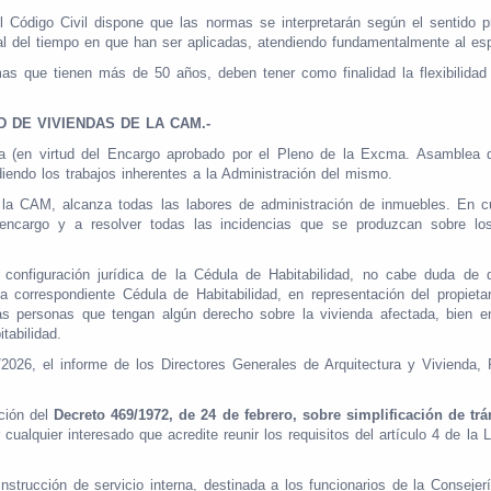
l Código Civil dispone que las normas se interpretarán según el sentido p
ial del tiempo en que han ser aplicadas, atendiendo fundamentalmente al espí
mas que tienen más de 50 años, deben tener como finalidad la flexibilidad 
AD DE VIVIENDAS DE LA CAM.-
(en virtud del Encargo aprobado por el Pleno de la Excma. Asamblea de
iendo los trabajos inherentes a la Administración del mismo.
e la CAM, alcanza todas las labores de administración de inmuebles. En
l encargo y a resolver todas las incidencias que se produzcan sobre l
a configuración jurídica de la Cédula de Habitabilidad, no cabe duda d
a correspondiente Cédula de Habitabilidad, en representación del propieta
las personas que tengan algún derecho sobre la vivienda afectada, bien e
tabilidad.
3/2026, el informe de los Directores Generales de Arquitectura y Vivienda,
ación del
Decreto 469/1972, de 24 de febrero, sobre simplificación de tr
r cualquier interesado que acredite reunir los requisitos del artículo 4 de 
nstrucción de servicio interna, destinada a los funcionarios de la Consejer