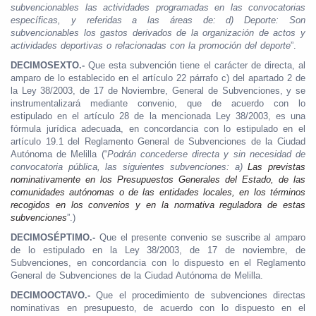
subvencionables las actividades programadas en las convocatorias
específicas, y referidas a las áreas de: d) Deporte: Son
subvencionables los gastos derivados de la organización de actos y
actividades deportivas o relacionadas con la promoción del deporte
”.
DECIMOSEXTO.-
Que esta subvención tiene el carácter de directa, al
amparo de lo establecido en el artículo 22 párrafo c) del apartado 2 de
la Ley 38/2003, de 17 de Noviembre, General de Subvenciones, y se
instrumentalizará mediante convenio, que de acuerdo con lo
estipulado en el artículo 28 de la mencionada Ley 38/2003, es una
fórmula jurídica adecuada, en concordancia con lo estipulado en el
artículo 19.1 del Reglamento General de Subvenciones de la Ciudad
Autónoma de Melilla (“
Podrán concederse directa y sin necesidad de
convocatoria pública, las siguientes subvenciones: a)
Las previstas
nominativamente en los Presupuestos Generales del Estado, de las
comunidades autónomas o de las entidades locales, en los términos
recogidos en los convenios y en la normativa reguladora de estas
subvenciones
”.)
DECIMOSÉPTIMO.-
Que el presente convenio se suscribe al amparo
de lo estipulado en la Ley 38/2003, de 17 de noviembre, de
Subvenciones, en concordancia con lo dispuesto en el Reglamento
General de Subvenciones de la Ciudad Autónoma de Melilla.
DECIMOOCTAVO.-
Que el procedimiento de subvenciones directas
nominativas en presupuesto, de acuerdo con lo dispuesto en el