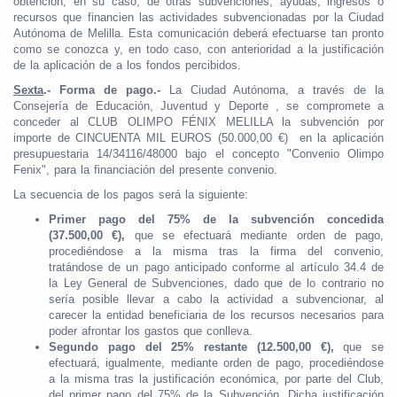
obtención, en su caso, de otras subvenciones, ayudas, ingresos o
recursos que financien las actividades subvencionadas por la Ciudad
Autónoma de Melilla. Esta comunicación deberá efectuarse tan pronto
como se conozca y, en todo caso, con anterioridad a la justificación
de la aplicación de a los fondos percibidos.
Sexta
.-
Forma de pago.-
La Ciudad Autónoma, a través de la
Consejería de Educación, Juventud y Deporte , se compromete a
conceder al CLUB OLIMPO FÉNIX MELILLA la subvención por
importe de CINCUENTA MIL EUROS (50.000,00 €) en la aplicación
presupuestaria 14/34116/48000 bajo el concepto "Convenio Olimpo
Fenix", para la financiación del presente convenio.
La secuencia de los pagos será la siguiente:
Primer pago del 75% de la subvención concedida
(37.500,00 €),
que se efectuará mediante orden de pago,
procediéndose a la misma tras la firma del convenio,
tratándose de un pago anticipado conforme al artículo 34.4 de
la Ley General de Subvenciones, dado que de lo contrario no
sería posible llevar a cabo la actividad a subvencionar, al
carecer la entidad beneficiaria de los recursos necesarios para
poder afrontar los gastos que conlleva.
Segundo pago del 25% restante (12.500,00 €),
que se
efectuará, igualmente, mediante orden de pago, procediéndose
a la misma tras la justificación económica, por parte del Club,
del primer pago del 75% de la Subvención. Dicha justificación