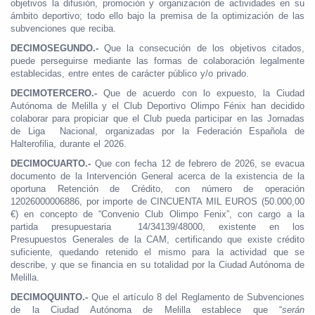
objetivos la difusión, promoción y organización de actividades en su
ámbito deportivo; todo ello bajo la premisa de la optimización de las
subvenciones que reciba.
DECIMOSEGUNDO.-
Que la consecución de los objetivos citados,
puede perseguirse mediante las formas de colaboración legalmente
establecidas, entre entes de carácter público y/o privado.
DECIMOTERCERO.-
Que de acuerdo con lo expuesto, la Ciudad
Autónoma de Melilla y el Club Deportivo Olimpo Fénix han decidido
colaborar para propiciar que el Club pueda participar en las Jornadas
de Liga Nacional, organizadas por la Federación Española de
Halterofilia, durante el 2026.
DECIMOCUARTO.-
Que con fecha 12 de febrero de 2026,
se evacua
documento de la Intervención General acerca de la existencia de la
oportuna Retención de Crédito, con número de operación
12026000006886, por importe de CINCUENTA MIL EUROS (50.000,00
€) en concepto de “Convenio Club Olimpo Fenix”, con cargo a la
partida presupuestaria 14/34139/48000, existente en los
Presupuestos Generales de la CAM, certificando que existe crédito
suficiente, quedando retenido el mismo para la actividad que se
describe, y que se financia en su totalidad por la Ciudad Autónoma de
Melilla.
DECIMOQUINTO.-
Que el artículo 8 del Reglamento de Subvenciones
de la Ciudad Autónoma de Melilla establece que “
serán