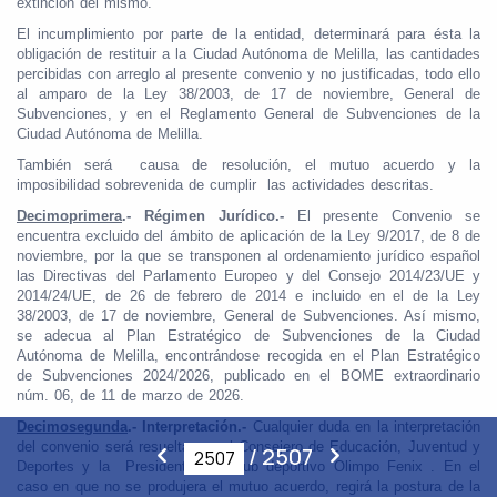
extinción del mismo.
El incumplimiento por parte de la entidad, determinará para ésta la
obligación de restituir a la Ciudad Autónoma de Melilla, las cantidades
percibidas con arreglo al presente convenio y no justificadas, todo ello
al amparo de la Ley 38/2003, de 17 de noviembre, General de
Subvenciones, y en el Reglamento General de Subvenciones de la
Ciudad Autónoma de Melilla.
También será causa de resolución, el mutuo acuerdo y la
imposibilidad sobrevenida de cumplir las actividades descritas.
Decimoprimera
.- Régimen Jurídico.-
El presente Convenio se
encuentra excluido del ámbito de aplicación de la Ley 9/2017, de 8 de
noviembre, por la que se transponen al ordenamiento jurídico español
las Directivas del Parlamento Europeo y del Consejo 2014/23/UE y
2014/24/UE, de 26 de febrero de 2014 e incluido en el de la Ley
38/2003, de 17 de noviembre, General de Subvenciones. Así mismo,
se adecua al Plan Estratégico de Subvenciones de la Ciudad
Autónoma de Melilla, encontrándose recogida en el Plan Estratégico
de Subvenciones 2024/2026, publicado en el BOME extraordinario
núm. 06, de 11 de marzo de 2026.
Decimosegunda
.- Interpretación.-
Cualquier duda en la interpretación
del convenio será resuelta por el Consejero de Educación, Juventud y
/
2507
Deportes y la Presidenta del Club deportivo Olimpo Fenix . En el
caso en que no se produjera el mutuo acuerdo, regirá la postura de la