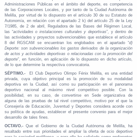
Administraciones Públicas en el ámbito del deporte, es competencia
de las Corporaciones Locales, y por tanto de la Ciudad Autónoma de
Melilla, por virtud de lo dispuesto en el artículo 30 de su Estatuto de
Autonomía, en relación con el apartado 2 k) del artículo 25 de la Ley
7/1985, de 2 de abril, Reguladora de las Bases del Régimen Local,
las “
actividades o instalaciones culturales y deportivas
”, y dentro de
las actividades y proyectos subvencionables que establece el artículo
8 del RGSCAM se encuentran los englobados en el apartado “
d)
Deporte: son subvencionables los gastos derivados de la organización
de actos y actividades deportivas o
relacionadas con la promoción del
deporte
”, en función, en aplicación de lo dispuesto en dicho artículo,
de lo que determine la respectiva convocatoria.
SÉPTIMO.-
El Club Deportivo Olimpo Fénix Melilla, es una entidad
privada, cuya objetivo principal es la promoción de su modalidad
deportiva en la Ciudad, así como su participación en el panorama
deportivo nacional al máximo nivel competitivo posible. Con la
posibilidad, en su caso, de convertirse en Sede organizativa de
alguna de las pruebas de tal nivel competitivo, motivo por el que la
Consejería de Educación, Juventud y Deportes considera acorde con
su política de ayudas, establecer el presente convenio para el mejor
desarrollo de tales fines.
OCTAVO.-
Que el Gobierno de la Ciudad Autónoma de Melilla, ha
resaltado entre sus prioridades el ampliar la oferta de ocio deportivo
para la sociedad melillense, y para ello ha señalado como preferentes