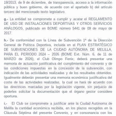
19/2013, de 9 de diciembre, de transparencia, acceso a la información
pública y buen gobierno, de acuerdo con el apartado b) del artículo
tercero del mencionado texto legislativo.
g.-
La entidad se compromete a cumplir y acatar el REGLAMENTO
DE USO DE INSTALACIONES DEPORTIVAS Y OTROS SERVICIOS
ANÁLOGOS, publicado en BOME número 5441 de 09 de mayo de
2017.
h.-
De conformidad con la Línea de Subvención 1ª de la Dirección
General de Política Deportiva, incluida en el PLAN ESTRATÉGICO
DE SUBVENCIONES DE LA CIUDAD AUTÓNOMA DE MELILLA,
PARA EL PERIODO 2024 – 2026 (BOME Ext. Núm. 6, de 11 de
MARZO de 2026), el Club Olimpo Fenix, deberá presentar una
memoria de actuación justificativa del cumplimiento del convenio y de
las condiciones impuestas en la concesión de la subvención, con
indicación de las actividades realizadas y de los resultados obtenidos.
Igualmente deberán presentar una memoria económica justificativa del
coste de las actividades realizadas, la cual se hará de acuerdo con
las directrices marcadas por la legislación vigente, sin perjuicio de
poderles solicitar la documentación que el órgano gestor considere
oportuna.
i.-
El Club se compromete a justificar ante la Ciudad Autónoma de
Melilla la cantidad económica recibida, en los plazos recogidos en la
Cláusula Séptima del presente Convenio, y en consonancia con los