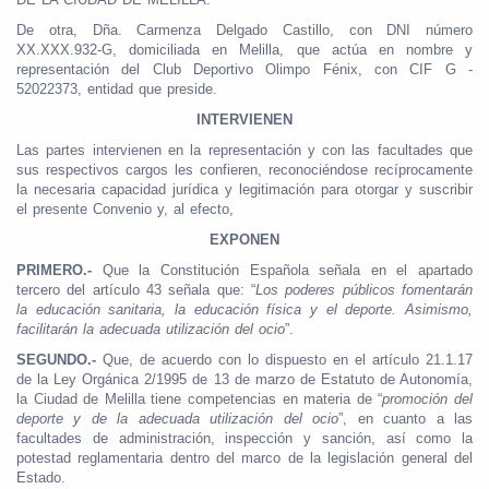
De otra, Dña. Carmenza Delgado Castillo, con DNI número
XX.XXX.932-G, domiciliada en Melilla, que actúa en nombre y
representación del Club Deportivo Olimpo Fénix, con CIF G -
52022373, entidad que preside.
INTERVIENEN
Las partes intervienen en la representación y con las facultades que
sus respectivos cargos les confieren, reconociéndose recíprocamente
la necesaria capacidad jurídica y legitimación para otorgar y suscribir
el presente Convenio y, al efecto,
EXPONEN
PRIMERO.-
Que la Constitución Española señala en el apartado
tercero del artículo 43 señala que: “
Los poderes públicos fomentarán
la educación sanitaria, la educación física y el deporte. Asimismo,
facilitarán la adecuada utilización del ocio
”.
SEGUNDO.-
Que, de acuerdo con lo dispuesto en el artículo 21.1.17
de la Ley Orgánica 2/1995 de 13 de marzo de Estatuto de Autonomía,
la Ciudad de Melilla tiene competencias en materia de “
promoción del
deporte y de la adecuada utilización del ocio
”, en cuanto a las
facultades de administración, inspección y sanción, así como la
potestad reglamentaria dentro del marco de la legislación general del
Estado.