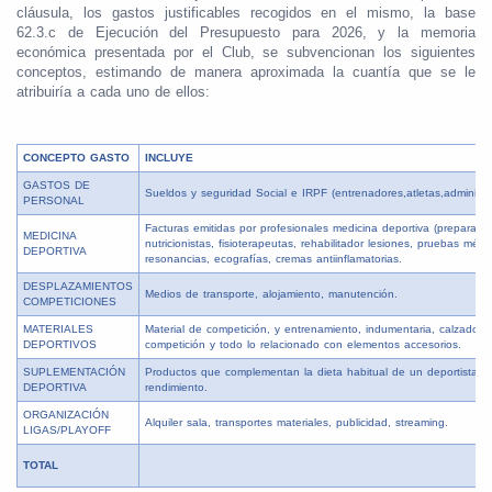
cláusula, los gastos justificables recogidos en el mismo, la base
62.3.c de Ejecución del Presupuesto para 2026, y la memoria
económica presentada por el Club, se subvencionan los siguientes
conceptos, estimando de manera aproximada la cuantía que se le
atribuiría a cada uno de ellos:
CONCEPTO GASTO
INCLUYE
GASTOS DE
Sueldos y seguridad Social e IRPF (entrenadores,atletas,administra
PERSONAL
Facturas emitidas por profesionales medicina deportiva (preparador 
MEDICINA
nutricionistas, fisioterapeutas, rehabilitador lesiones, pruebas médi
DEPORTIVA
resonancias, ecografías, cremas antiinflamatorias.
DESPLAZAMIENTOS
Medios de transporte, alojamiento, manutención.
COMPETICIONES
MATERIALES
Material de competición, y entrenamiento, indumentaria, calzado, m
DEPORTIVOS
competición y todo lo relacionado con elementos accesorios.
SUPLEMENTACIÓN
Productos que complementan la dieta habitual de un deportista de
DEPORTIVA
rendimiento.
ORGANIZACIÓN
Alquiler sala, transportes materiales, publicidad, streaming.
LIGAS/PLAYOFF
TOTAL