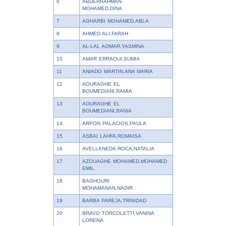
6
ABDERRAHMAN
MOHAMED,DINA
7
AGHARBI MOHAMED,ABLA
8
AHMED ALI,FARAH
9
AL-LAL AOMAR,YASMINA
10
AMAR ERRAOUI,SUMIA
11
ANIADO MARTIN,ANA MARIA
12
AOURAGHE EL
BOUMEDIANI,RAMIA
13
AOURAGHE EL
BOUMEDIANI,RANIA
14
ARPON PALACIOS,PAULA
15
ASBAI LAHFA,ROMAISA
16
AVELLANEDA ROCA,NATALIA
17
AZOUAGHE MOHAMED,MOHAMED
EMIL
18
BAGHOURI
MOHAMANAN,NADIR
19
BARBA PAREJA,TRINIDAD
20
BRAVO TORCOLETTI,VANINA
LORENA