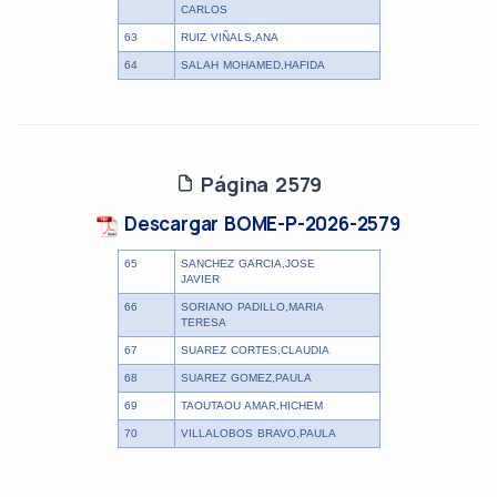
CARLOS
63
RUIZ VIÑALS,ANA
64
SALAH MOHAMED,HAFIDA
Página 2579
Descargar BOME-P-2026-2579
65
SANCHEZ GARCIA,JOSE
JAVIER
66
SORIANO PADILLO,MARIA
TERESA
67
SUAREZ CORTES,CLAUDIA
68
SUAREZ GOMEZ,PAULA
69
TAOUTAOU AMAR,HICHEM
70
VILLALOBOS BRAVO,PAULA