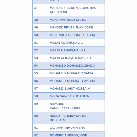
MARIA
47
MARTINEZ SERON,SEBASTIAN
ALEJANDRO
48
MENA MARTINEZ,MARIO
49
MENDEZ REYES,JUAN JOSE
50
MENENDEZ REDONDO,LAURA
51
MIMUN AOMAR,NAUAL
52
MIMUN HAMADI,MALIKA
53
MIMUN MOHAMED,KAUSAR
54
MOHAMED MOHAMED,CHADIA
55
MOHAMED MOHAMED,NADIA
56
MOHAMED MOHAMED,WARDA
57
MOHAND BUHUT,HOSSAIN
58
MORA SANCHEZ,JOAQUIN
59
NAVARRO
CARRERO,SEGUNDO
60
NUÑEZ PEREIRA,MARIA
DOLORES
61
OUAMAR MIMUN,NISRA
62
ROMERO AMBROS,JOSE