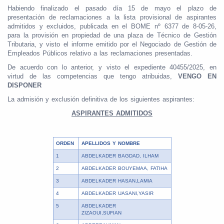
Habiendo finalizado el pasado día 15 de mayo el plazo de
presentación de reclamaciones a la lista provisional de aspirantes
admitidos y excluidos, publicada en el BOME nº 6377 de 8-05-26,
para la provisión en propiedad de una plaza de Técnico de Gestión
Tributaria, y visto el informe emitido por el Negociado de Gestión de
Empleados Públicos relativo a las reclamaciones presentadas.
De acuerdo con lo anterior, y visto el expediente 40455/2025, en
virtud de las competencias que tengo atribuidas,
VENGO EN
DISPONER
La admisión y exclusión definitiva de los siguientes aspirantes:
ASPIRANTES ADMITIDOS
ORDEN
APELLIDOS Y NOMBRE
1
ABDELKADER BAGDAD, ILHAM
2
ABDELKADER BOUYEMAA, FATIHA
3
ABDELKADER HASAN,LAMIA
4
ABDELKADER UASANI,YASIR
5
ABDELKADER
ZIZAOUI,SUFIAN