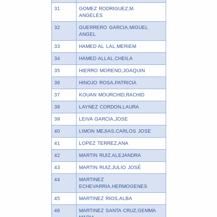
31
GOMEZ RODRIGUEZ,M.
ANGELES
32
GUERRERO GARCIA,MIGUEL
ANGEL
33
HAMED AL LAL,MERIEM
34
HAMED ALLAL,CHEILA
35
HIERRO MORENO,JOAQUIN
36
HINOJO ROSA,PATRICIA
37
KOUAN MOURCHID,RACHID
38
LAYNEZ CORDON,LAURA
39
LEIVA GARCIA,JOSE
40
LIMON MEJIAS,CARLOS JOSE
41
LOPEZ TERREZ,ANA
42
MARTIN RUIZ,ALEJANDRA
43
MARTIN RUIZ,JULIO JOSÉ
44
MARTINEZ
ECHEVARRIA,HERMOGENES
45
MARTINEZ RIOS,ALBA
46
MARTINEZ SANTA CRUZ,GEMMA